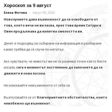
Хороскоп за 9 август
Елена Фотева
Август 09, 2026
Новолунието дава възможност да се освободите от
това, което вече не ви пасва, през това време Сатурн в
Овен продължава да изпитва смелостта ви.
Денят е подходящ за събиране на информация и разбиране
какво трябва да се случи по-нататък.
Ако чувствате, че животът ви не се развива точно както бихте
искали,
сега е моментът постепенно да започнете да се
движите в нова посока.
Не изисквайте невъзможното от себе си.
Възползвайте се от
благоприятните обстоятелства, които
неизбежно ще възникнат.