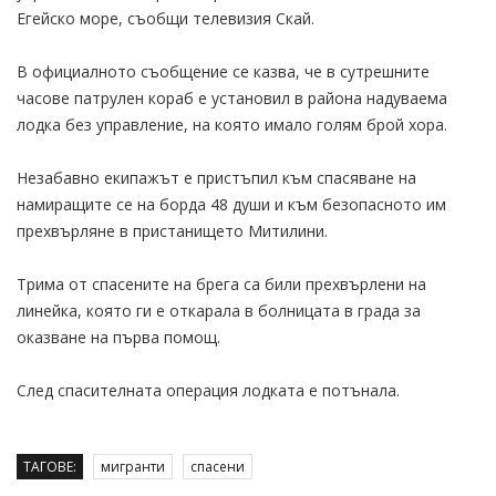
Егейско море, съобщи телевизия Скай.
В официалното съобщение се казва, че в сутрешните
часове патрулен кораб е установил в района надуваема
лодка без управление, на която имало голям брой хора.
Незабавно екипажът е пристъпил към спасяване на
намиращите се на борда 48 души и към безопасното им
прехвърляне в пристанището Митилини.
Трима от спасените на брега са били прехвърлени на
линейка, която ги е откарала в болницата в града за
оказване на първа помощ.
След спасителната операция лодката е потънала.
ТАГОВЕ:
мигранти
спасени