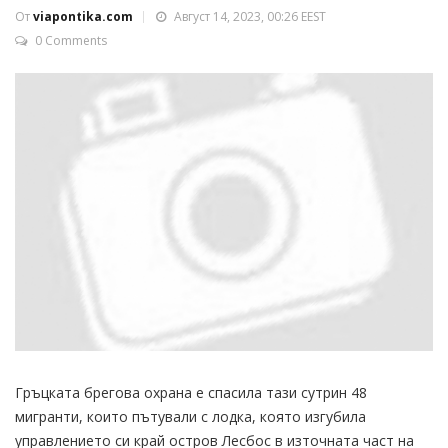
От
viapontika.com
Август 14, 2023, 00:26 EEST
0 Comments
Гръцката брегова охрана е спасила тази сутрин 48
мигранти, които пътували с лодка, която изгубила
управлението си край остров Лесбос в източната част на