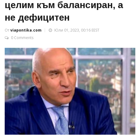
целим към балансиран, а
не дефицитен
От
viapontika.com
Юли 01, 2023, 00:16 EEST
0 Comments