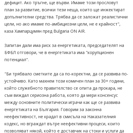
дефицит. Ако тръгне, ще върви. Имаме този прословут
план за развитие, всички тези неща, които ще инжектират
допълнителни средства. Трябва да се заложат реалистични
цели, но ако имаме по-амбициозни цели, не е крайност",
каза Хампарцумян пред Bulgaria ON AIR.
Запитан дали има риск за енергетиката, председателят на
БФБЛ отговори, че в енергетиката има "корупционен
потенциал".
"Би трябвало сметките да са по-коректни, да се развива по-
устойчиво. Като махнем този комичен план за 30+ години,
който служебното правителство се опита да прокара, не
съм виждал сериозна работа, която да мери консенсус
между основните политически играчи как ще се развива
енергетиката на България. Говорим за законна
неефективност, не крадат в смисъла на Наказателния
кодекс, но вграждат вътре неефективни процеси, които
позволяват някой, който е доставчик на стоки и услуги да