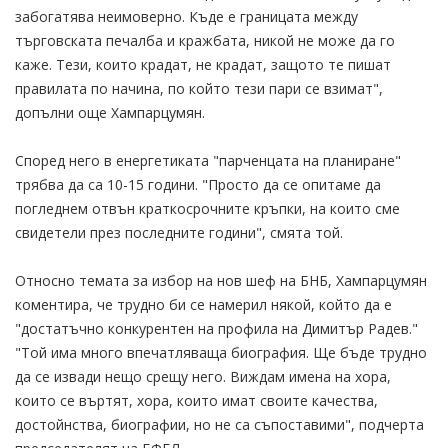
забогатява неимоверно. Къде е границата между
търговската печалба и кражбата, никой не може да го
каже. Тези, които крадат, не крадат, защото те пишат
правилата по начина, по който тези пари се взимат",
допълни още Хампарцумян.
Според него в енергетиката "парченцата на планиране"
трябва да са 10-15 години. "Просто да се опитаме да
погледнем отвън краткосрочните кръпки, на които сме
свидетели през последните години", смята той.
Относно темата за избор на нов шеф на БНБ, Хампарцумян
коментира, че трудно би се намерил някой, който да е
"достатъчно конкурентен на профила на Димитър Радев."
"Той има много впечатляваща биография. Ще бъде трудно
да се извади нещо срещу него. Виждам имена на хора,
които се въртят, хора, които имат своите качества,
достойнства, биографии, но не са съпоставими", подчерта