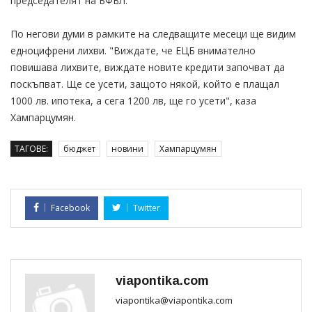
председателят на БФБЛ.
По негови думи в рамките на следващите месеци ще видим
едноцифрени лихви. "Виждате, че ЕЦБ внимателно
повишава лихвите, виждате новите кредити започват да
поскъпват. Ще се усети, защото някой, който е плащал
1000 лв. ипотека, а сега 1200 лв, ще го усети", каза
Хампарцумян.
ТАГОВЕ:
бюджет
новини
Хампарцумян
Facebook
Twitter
viapontika.com
viapontika@viapontika.com