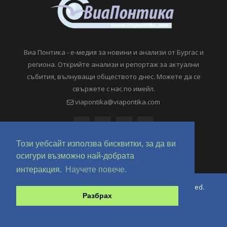
Виа Понтика - е-медия за новини и анализи от Бургас и
региона. Открийте анализи и репортаж за актуални
събития, вълнуващи обществото днес. Можете да се
свържете с нас по имейл.
viapontika@viapontika.com
Този уебсайт използва бисквитки, за да ви
осигури възможно най-добрата
интеракция.
Научете повече.
Copyright © 2018-2024 ViaPontika.com. All Rights Reserved.
Разбрах
Development @ OverHertz Ltd
Ω
За нас
За Реклама
Контакти