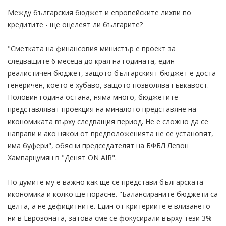
Между българския бюджет и европейските лихви по
кредитите - ще оцелеят ли българите?
"Сметката на финансовия министър е проект за
следващите 6 месеца до края на годината, един
реалистичен бюджет, защото българският бюджет е доста
генеричен, което е хубаво, защото позволява гъвкавост.
Половин година остана, няма много, бюджетите
представляват проекция на миналото представяне на
икономиката върху следващия период. Не е сложно да се
направи и ако някои от предположенията не се установят,
има буфери", обясни председателят на БФБЛ Левон
Хампарцумян в "Денят ON AIR".
По думите му е важно как ще се представи българската
икономика и колко ще порасне. "Балансираните бюджети са
целта, а не дефицитните. Един от критериите е влизането
ни в Еврозоната, затова сме се фокусирали върху тези 3%