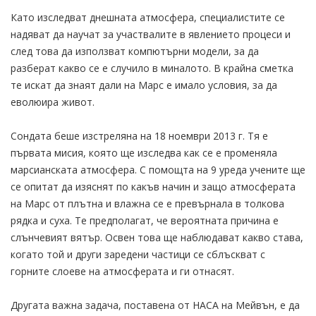
Като изследват днешната атмосфера, специалистите се
надяват да научат за участвалите в явлението процеси и
след това да използват компютърни модели, за да
разберат какво се е случило в миналото. В крайна сметка
те искат да знаят дали на Марс е имало условия, за да
еволюира живот.
Сондата беше изстреляна на 18 ноември 2013 г. Тя е
първата мисия, която ще изследва как се е променяла
марсианската атмосфера. С помощта на 9 уреда учените ще
се опитат да изяснят по какъв начин и защо атмосферата
на Марс от плътна и влажна се е превърнала в толкова
рядка и суха. Те предполагат, че вероятната причина е
слънчевият вятър. Освен това ще наблюдават какво става,
когато той и други заредени частици се сблъскват с
горните слоеве на атмосферата и ги отнасят.
Другата важна задача, поставена от НАСА на Мейвън, е да