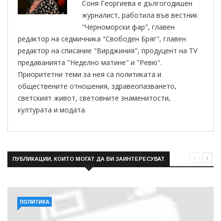
Соня Георгиева е дългогодишен
журналист, работила във вестник
"Черноморски фар", главен
редактор на седмичника "Свободен Бряг", главен
редактор на списание "Вирджиния", продуцент на TV
предаванията "Неделно матине" и "Ревю".
Приоритетни теми за нея са политиката и
обществените отношения, здравеопазването,
светският живот, световните знаменитости,
културата и модата.
ПУБЛИКАЦИИ, КОИТО МОГАТ ДА ВИ ЗАИНТЕРЕСУВАТ
ПОЛИТИКА