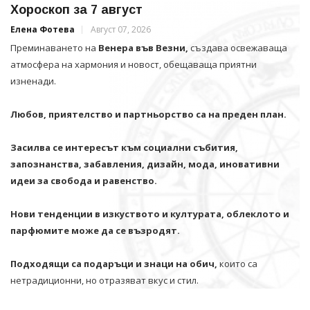
Хороскоп за 7 август
Елена Фотева
Август 07, 2026
Преминаването на
Венера във Везни,
създава освежаваща
атмосфера на хармония и новост, обещаваща приятни
изненади.
Любов, приятелство и партньорство са на преден план.
Засилва се интересът към социални събития,
запознанства, забавления, дизайн, мода, иновативни
идеи за свобода и равенство.
Нови тенденции в изкуството и културата, облеклото и
парфюмите може да се възродят.
Подходящи са подаръци и знаци на обич,
които са
нетрадиционни, но отразяват вкус и стил.