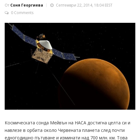
От
Соня Георгиева
Септември 22, 2014, 18:04 EEST
0 Comments
Космическата сонда Мейвън на НАСА достигна целта си и
навлезе в орбита около Червената планета след почти
едногодишно пътуване и изминати над 700 млн. км. Това