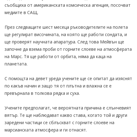
съобщиха от американската комсическа агенция, посочват
медиите в САЩ.
През следващите шест месеца ръководителите на полета
ще регулират височината, на която ще работи сондата, и
ще проверят научната апаратура. След това Мейвън ще
започне да взема проби от горните слоеве на атмосферата
на Марс. Тя ще работи от орбита, няма да каца на
планетата.
С помощта на девет уреда учените ще се опитат да изяснят
по какъв начин и защо тя от плътна и влажна се е
превърнала в толкова рядка и суха.
Учените предполагат, че вероятната причина е слънчевият
вятър. Те ще наблюдават какво става, когато той и други
заредени частици се сблъскват с горните слоеве на
марсианската атмосфера и ги отнасят.