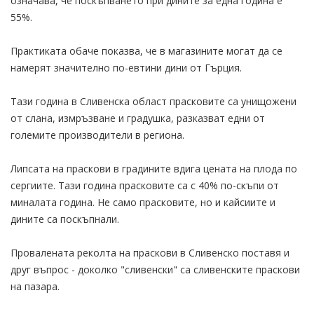
означава, че поскъпването при дините за една година е
55%.
Практиката обаче показва, че в магазините могат да се
намерят значително по-евтини дини от Гърция.
Тази година в Сливенска област прасковите са унищожени
от слана, измръзване и градушка, разказват едни от
големите производители в региона.
Липсата на праскови в градините вдига цената на плода по
сергиите. Тази година прасковите са с 40% по-скъпи от
миналата година. Не само прасковите, но и кайсиите и
дините са поскъпнали.
Провалената реколта на праскови в Сливенско поставя и
друг въпрос - доколко "сливенски" са сливенските праскови
на пазара.