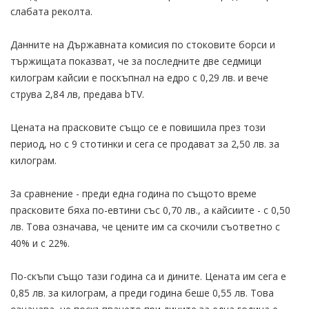
слабата реколта.
Данните на Държавната комисия по стоковите борси и
тържищата показват, че за последните две седмици
килограм кайсии е поскъпнал на едро с 0,29 лв. и вече
струва 2,84 лв, предава bTV.
Цената на прасковите също се е повишила през този
период, но с 9 стотинки и сега се продават за 2,50 лв. за
килограм.
За сравнение - преди една година по същото време
прасковите бяха по-евтини със 0,70 лв., а кайсиите - с 0,50
лв. Това означава, че цените им са скочили съответно с
40% и с 22%.
По-скъпи също тази година са и дините. Цената им сега е
0,85 лв. за килограм, а преди година беше 0,55 лв. Това