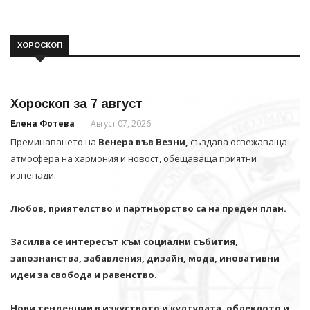
ХОРОСКОП
Хороскоп за 7 август
Елена Фотева
Август 07, 2026
Преминаването на
Венера във Везни,
създава освежаваща
атмосфера на хармония и новост, обещаваща приятни
изненади.
Любов, приятелство и партньорство са на преден план.
Засилва се интересът към социални събития,
запознанства, забавления, дизайн, мода, иновативни
идеи за свобода и равенство.
Нови тенденции в изкуството и културата, облеклото и