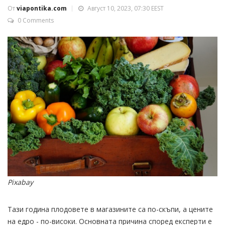
От
viapontika.com
Август 10, 2023, 07:30 EEST
0 Comments
Pixabay
Тази година плодовете в магазините са по-скъпи, а цените
на едро - по-високи. Основната причина според експерти е