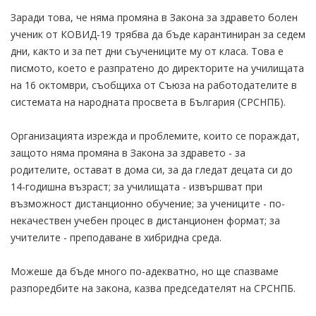
Заради това, че няма промяна в Закона за здравето болен
ученик от КОВИД-19 трябва да бъде карантиниран за седем
дни, както и за пет дни съучениците му от класа. Това е
писмото, което е разпратено до директорите на училищата
на 16 октомври, съобщиха от Съюза на работодателите в
системата на народната просвета в България (СРСНПБ).
Организацията изрежда и проблемите, които се пораждат,
защото няма промяна в Закона за здравето - за
родителите, остават в дома си, за да гледат децата си до
14-годишна възраст; за училищата - извършват при
възможност дистанционно обучение; за учениците - по-
некачествен учебен процес в дистанционен формат; за
учителите - преподаване в хибридна среда.
Можеше да бъде много по-адекватно, но ще спазваме
разпоредбите на закона, казва председателят на СРСНПБ.