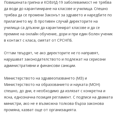
Повишената грипна и КОВИД-19 заболеваемост не трябва
да води до карантиниране на класове и училища. Спешно
трябва да се промени Законът за здравето и наредбите по
прилагането му. В противен случай директорите на
училища са длъжни да карантинират класове и да се
премине на онлайн обучение, дори и при един болен ученик
в контакт с класа, смятат от СРСНПБ.
Оттам твърдят, че ако директорите не го направят,
нарушават законодателството и подлежат на сериозни
административни и финансови санкции.
Министерството на здравеопазването (МЗ) и
Министерството на образованието и науката (МОН)
спешно, до дни, е необходимо да излязат с конкретна и
ясна, еднозначна позиция регламент. С подписи на двамата
министри, ако не е възможна толкова бърза законова
промяна, казват още от организацията.