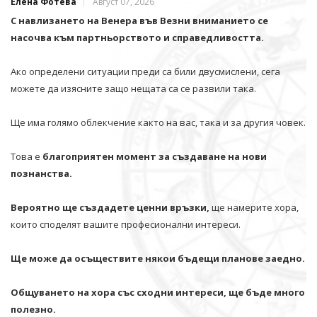
Елена Фотева
Август 07, 2026
С навлизането на Венера във Везни вниманието се
насочва към партньорството и справедливостта.
Ако определени ситуации преди са били двусмислени, сега
можете да изясните защо нещата са се развили така.
Ще има голямо облекчение както на вас, така и за другия човек.
Това е
благоприятен момент за създаване на нови
познанства.
Вероятно ще създадете ценни връзки,
ще намерите хора,
които споделят вашите професионални интереси.
Ще може да осъществите някои бъдещи планове заедно.
Общуването на хора със сходни интереси, ще бъде много
полезно.