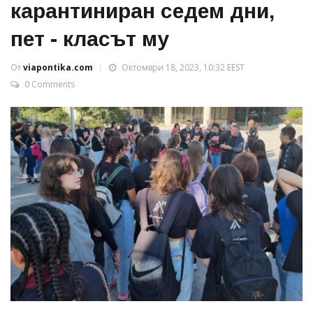
карантиниран седем дни,
пет - класът му
От
viapontika.com
Октомври 18, 2023, 10:32 EEST
0 Comments