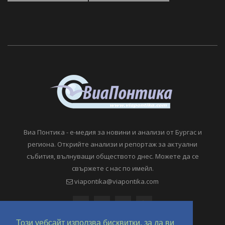
Виа Понтика - е-медия за новини и анализи от Бургас и
региона. Открийте анализи и репортаж за актуални
събития, вълнуващи обществото днес. Можете да се
свържете с нас по имейл.
viapontika@viapontika.com
Този уебсайт използва бисквитки, за да ви