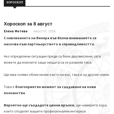
ХОРОСКОП
Хороскоп за 8 август
Елена Фотева
Август 07, 2026
С навлизането на Венера във Везни вниманието се
насочва към партньорството и справедливостта.
Ако определени ситуации преди са били двусмислени, сега
можете да изясните защо нещата са се развили така.
Ще има голямо облекчение както на вас, така и за другия човек.
Това е
благоприятен момент за създаване на нови
познанства.
Вероятно ще създадете ценни връзки,
ще намерите хора,
които споделят вашите професионални интереси.