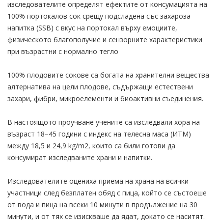
изследователите определят ефектите от консумацията на
100% портокалов сок срещу подсладена със захароза
напитка (SSB) с вкус на портокал върху емоциите,
физическото благополучие и сензорните характеристики
при възрастни с нормално тегло
100% плодовите сокове са богата на хранителни вещества
алтернатива на цели плодове, съдържащи естествени
захари, фибри, микроелементи и биоактивни съединения.
В настоящото проучване учените са изследвали хора на
възраст 18–45 години с индекс на телесна маса (ИТМ)
между 18,5 и 24,9 kg/m2, които са били готови да
консумират изследваните храни и напитки.
Изследователите оцениха приема на храна на всички
участници след безплатен обяд с пица, който се състоеше
от вода и пица на всеки 10 минути в продължение на 30
минути, и от тях се изискваше да ядат, докато се наситят.