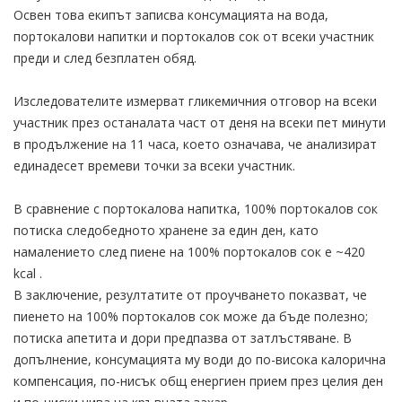
Освен това екипът записва консумацията на вода,
портокалови напитки и портокалов сок от всеки участник
преди и след безплатен обяд.
Изследователите измерват гликемичния отговор на всеки
участник през останалата част от деня на всеки пет минути
в продължение на 11 часа, което означава, че анализират
единадесет времеви точки за всеки участник.
В сравнение с портокалова напитка, 100% портокалов сок
потиска следобедното хранене за един ден, като
намалението след пиене на 100% портокалов сок е ~420
kcal .
В заключение, резултатите от проучването показват, че
пиенето на 100% портокалов сок може да бъде полезно;
потиска апетита и дори предпазва от затлъстяване. В
допълнение, консумацията му води до по-висока калорична
компенсация, по-нисък общ енергиен прием през целия ден