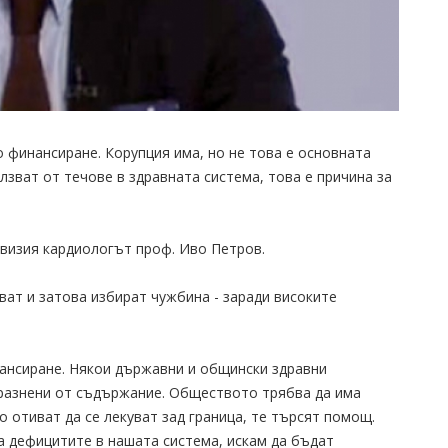
 финансиране. Корупция има, но не това е основната
лзват от течове в здравната система, това е причина за
евизия кардиологът проф. Иво Петров.
ват и затова избират чужбина - заради високите
ансиране. Някои държавни и общински здравни
празнени от съдържание. Обществото трябва да има
о отиват да се лекуват зад граница, те търсят помощ.
а дефицитите в нашата система, искам да бъдат