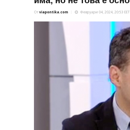
има, но не това е осн
От
viapontika.com
Февруари 04, 2024, 20:53 EET