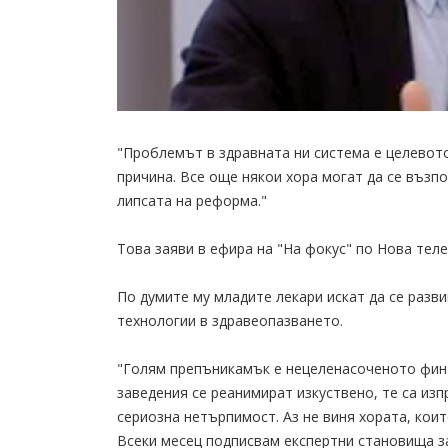
"Проблемът в здравната ни система е целевото
причина. Все още някои хора могат да се възпо
липсата на реформа."
Това заяви в ефира на "На фокус" по Нова тел
По думите му младите лекари искат да се разви
технологии в здравеопазването.
"Голям препъникамък е нецеленасоченото фин
заведения се реанимират изкуствено, те са из
сериозна нетърпимост. Аз не виня хората, коит
Всеки месец подписвам експертни становища з