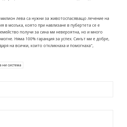
 1 милион лева са нужни за животоспасяващо лечение на
 в мозъка, която при навлизане в пубертета се е
емейство получи за сина ми невероятна, но и много
могне. Няма 100% гаранция за успех. Синът ми е добре,
аря на всички, които откликнаха и помогнаха",
а ни система