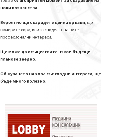
Това е
благоприятен момент за създаване на
нови познанства.
Вероятно ще създадете ценни връзки,
ще
намерите хора, които споделят вашите
професионални интереси.
Ще може да осъществите някои бъдещи
планове заедно.
Общуването на хора със сходни интереси, ще
бъде много полезно.