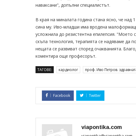
наваксани", допълни специалистът.
В края на миналата година стана ясно, че над
сина му. Иво-младши има вродена малоформация
усложнила до резистентна епилепсия. "Моето с
скъпа технология, терапията се надяваме да по
нещата се развиват според очакванията. Благод
коментира още професорът.
ТАГОВЕ:
кардиолог
проф. Иво Петров. здравнат
Facebook
Twitter
viapontika.com
viapontika@viapontika.com