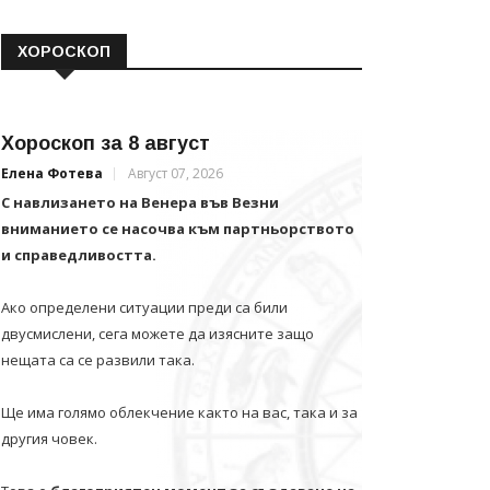
ХОРОСКОП
Хороскоп за 8 август
Елена Фотева
Август 07, 2026
С навлизането на Венера във Везни
вниманието се насочва към партньорството
и справедливостта.
Ако определени ситуации преди са били
двусмислени, сега можете да изясните защо
нещата са се развили така.
Ще има голямо облекчение както на вас, така и за
другия човек.