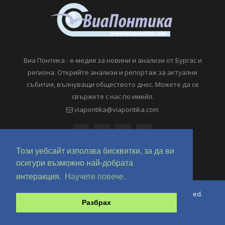
Виа Понтика - е-медия за новини и анализи от Бургас и
региона. Открийте анализи и репортаж за актуални
събития, вълнуващи обществото днес. Можете да се
свържете с нас по имейл.
viapontika@viapontika.com
Този уебсайт използва бисквитки, за да ви
осигури възможно най-добрата
интеракция.
Научете повече.
Copyright © 2018-2024 ViaPontika.com. All Rights Reserved.
Разбрах
Development @ OverHertz Ltd
Ω
За нас
За Реклама
Контакти