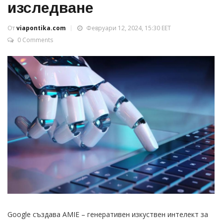
изследване
От
viapontika.com
Февруари 12, 2024, 15:30 EET
0 Comments
Google създава AMIE – генеративен изкуствен интелект за