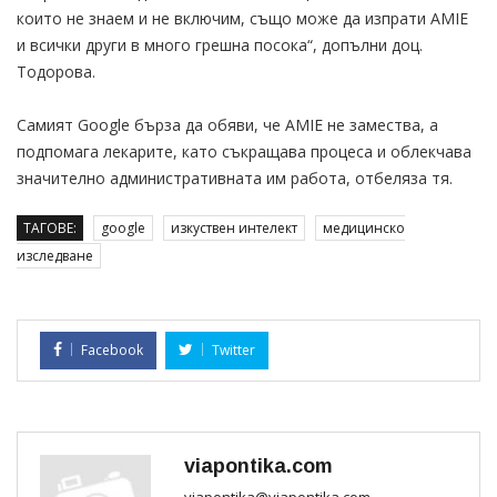
които не знаем и не включим, също може да изпрати AMIE
и всички други в много грешна посока“, допълни доц.
Тодорова.
Самият Google бърза да обяви, че AMIE не замества, а
подпомага лекарите, като съкращава процеса и облекчава
значително административната им работа, отбеляза тя.
ТАГОВЕ:
google
изкуствен интелект
медицинско
изследване
Facebook
Twitter
viapontika.com
viapontika@viapontika.com