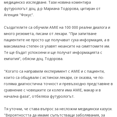
медицинско изследване. Тази новина коментира
футурологът доц. д-р Мариана Тодорова, цитиран от
Агенция "Фокус“.
Създателите са обучили AMIE на 100 000 реални диалога и
много резюмета, писани от лекари. "При запитване
пациентите не просто ще получават суха информация, а в
максимална степен се улавят нюансите на симптомите им.
Те ще бъдат успокоени и ще получат информацията с
емпатия“, обясни доц. Тодорова.
"Когато са направили експеримент с AMIE и с пациенти,
които са общували с истински лекари, се оказва, че по-
голяма диагностична точност и превъзходно представяне в
сравнение с човешките си колеги има AMIE, макар и в
начална фаза“, отбеляза футурологът.
Тя уточни, че става въпрос за несложни медицински казуси.
"Вероятността да имаме съпътстващи заболявания, за