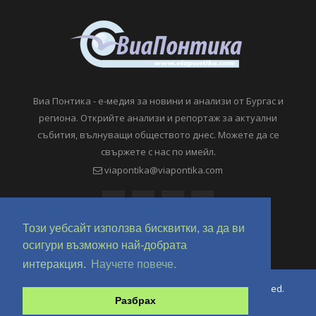
Виа Понтика - е-медия за новини и анализи от Бургас и
региона. Открийте анализи и репортаж за актуални
събития, вълнуващи обществото днес. Можете да се
свържете с нас по имейл.
viapontika@viapontika.com
Този уебсайт използва бисквитки, за да ви
осигури възможно най-добрата
интеракция.
Научете повече.
Copyright © 2018-2024 ViaPontika.com. All Rights Reserved.
Разбрах
Development @ OverHertz Ltd
Ω