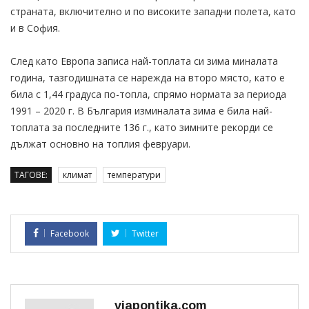
страната, включително и по високите западни полета, като
и в София.
След като Европа записа най-топлата си зима миналата
година, тазгодишната се нарежда на второ място, като е
била с 1,44 градуса по-топла, спрямо нормата за периода
1991 – 2020 г. В България изминалата зима е била най-
топлата за последните 136 г., като зимните рекорди се
дължат основно на топлия февруари.
ТАГОВЕ:
климат
температури
Facebook
Twitter
viapontika.com