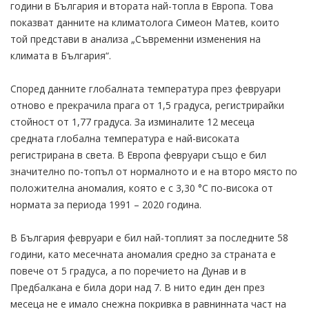
години в България и втората най-топла в Европа. Това
показват данните на климатолога Симеон Матев, които
той представи в анализа „Съвременни изменения на
климата в България“.
Според данните глобалната температура през февруари
отново е прекрачила прага от 1,5 градуса, регистрирайки
стойност от 1,77 градуса. За изминалите 12 месеца
средната глобална температура е най-високата
регистрирана в света. В Европа февруари също е бил
значително по-топъл от нормалното и е на второ място по
положителна аномалия, която е с 3,30 °C по-висока от
нормата за периода 1991 – 2020 година.
В България февруари е бил най-топлият за последните 58
години, като месечната аномалия средно за страната е
повече от 5 градуса, а по поречието на Дунав и в
Предбалкана е била дори над 7. В нито един ден през
месеца не е имало снежна покривка в равнинната част на