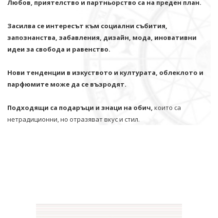
Любов, приятелство и партньорство са на преден план.
Засилва се интересът към социални събития,
запознанства, забавления, дизайн, мода, иновативни
идеи за свобода и равенство.
Нови тенденции в изкуството и културата, облеклото и
парфюмите може да се възродят.
Подходящи са подаръци и знаци на обич,
които са
нетрадиционни, но отразяват вкус и стил.