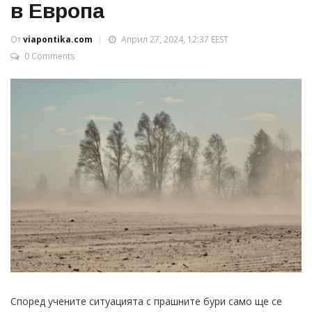
в Европа
От
viapontika.com
Април 27, 2024, 12:37 EEST
0 Comments
Според учените ситуацията с прашните бури само ще се