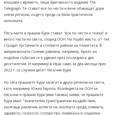
влошава с времето, пише британското издание The
Telegraph. Те стават все по-чести и вече обхващат дори
онези региони, където преди са били практически
непознати.
Пясъчните и прашни бури стават "все по-чести и тежки" в
много части на света, според ООН. На първо място, от тях
страдат пустинните и степните райони на планетата. В
американските Големи равнини, например, броят на
подобни събития се е удвоил през последните две
десетилетия. И например в Ирак само за два месеца през
2022 г. се случиха десет пясъчни бури.
Но сега прашните бури засягат и други региони на света,
като например Южна Европа. Коалицията на ООН за
пясъчни и прашни бури (има такава) заяви, че прашните
бури имат "значителни трансгранични въздействия,
засягащи различни аспекти на околната среда, климата,
здравето, селското стопанство, поминъка и социално-