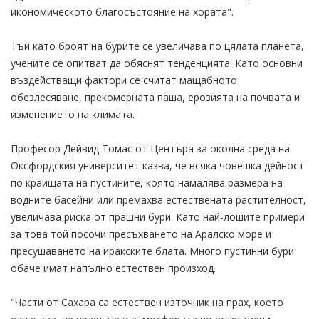
икономическото благосъстояние на хората".
Тъй като броят на бурите се увеличава по цялата планета,
учените се опитват да обяснят тенденцията. Като основни
въздействащи фактори се считат мащабното
обезлесяване, прекомерната паша, ерозията на почвата и
изменението на климата.
Професор Дейвид Томас от Центъра за околна среда на
Оксфордския университет казва, че всяка човешка дейност
по краищата на пустините, която намалява размера на
водните басейни или премахва естествената растителност,
увеличава риска от прашни бури. Като най-лошите примери
за това той посочи пресъхването на Аралско море и
пресушаването на иракските блата. Много пустинни бури
обаче имат напълно естествен произход.
"Части от Сахара са естествен източник на прах, което