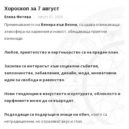
Хороскоп за 7 август
Елена Фотева
Август 07, 2026
Преминаването на
Венера във Везни,
създава освежаваща
атмосфера на хармония и новост, обещаваща приятни
изненади.
Любов, приятелство и партньорство са на преден план.
Засилва се интересът към социални събития,
запознанства, забавления, дизайн, мода, иновативни
идеи за свобода и равенство.
Нови тенденции в изкуството и културата, облеклото и
парфюмите може да се възродят.
Подходящи са подаръци и знаци на обич,
които са
нетрадиционни, но отразяват вкус и стил.