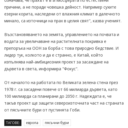
означава, че прахът е в атмосферата по естествени
причини, а не поради човешка дейност. Например сухите
езерни корита, наследени от влажния климат в далечното
минало, са източници на прах в целия свят", казва ученият.
Възстановяването на земята, управлението на почвата и
водата за увеличаване на растителната покривка е
препоръка на ООН за борба с това природно бедствие. И
лидер тук, колкото и да е странно, е Китай, който
изпълнява най-амбициозния проект за засаждане на
дървета в света, информира "Фокус".
От началото на работата по Великата зелена стена през
1978 г. са засадени повече от 66 милиарда дървета, като
100 милиарда са планирани до 2050 г. Надеждата е, че
такъв проект ще защити североизточната част на страната
от пясъчните бури от пустинята Гоби.
ТАГОВЕ:
европа
пясъчни бури