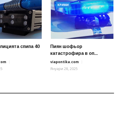
КРИМИ
олицията спипа 40
Пиян шофьор
катастрофира в оп...
.com
viapontika.com
25
Януари 28, 2025