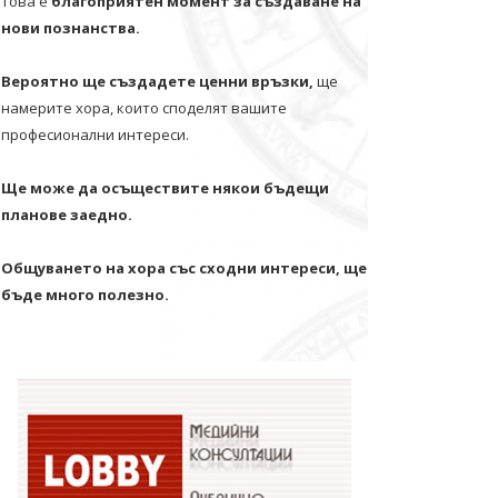
Това е
благоприятен момент за създаване на
нови познанства.
Вероятно ще създадете ценни връзки,
ще
намерите хора, които споделят вашите
професионални интереси.
Ще може да осъществите някои бъдещи
планове заедно.
Общуването на хора със сходни интереси, ще
бъде много полезно.