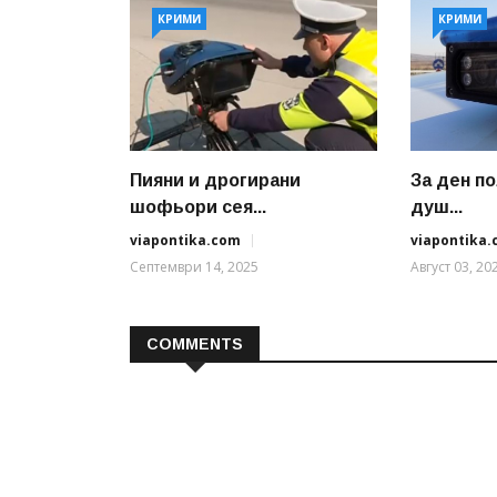
КРИМИ
КРИМИ
Пияни и дрогирани
За ден п
шофьори сея...
душ...
viapontika.com
viapontika
Септември 14, 2025
Август 03, 20
COMMENTS