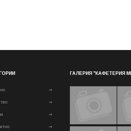
ГОРИИ
ГАЛЕРИЯ "КАФЕТЕРИЯ 
лно
⇒
тво
⇒
ни
⇒
итно
⇒