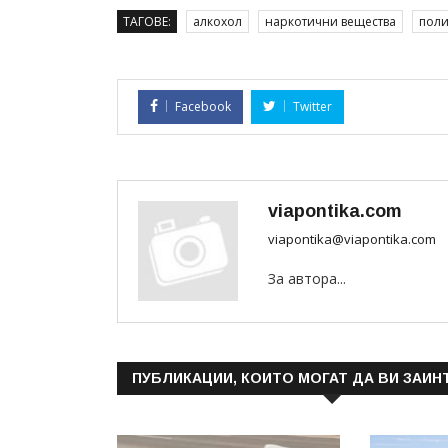
ТАГОВЕ:
алкохол
наркотични вещества
пол
Facebook
Twitter
viapontika.com
viapontika@viapontika.com
За автора...
ПУБЛИКАЦИИ, КОИТО МОГАТ ДА ВИ ЗАИН