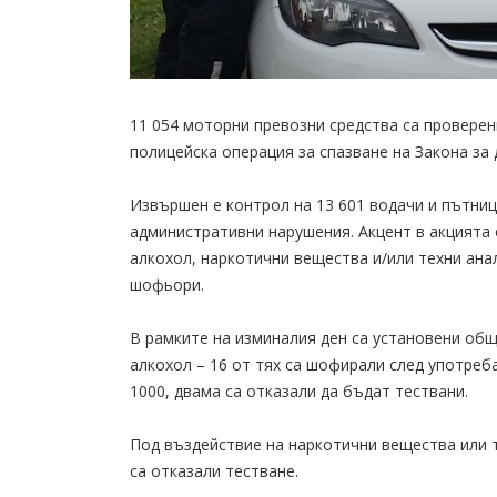
11 054 моторни превозни средства са проверен
полицейска операция за спазване на Закона за
Извършен е контрол на 13 601 водачи и пътниц
административни нарушения. Акцент в акцията 
алкохол, наркотични вещества и/или техни ана
шофьори.
В рамките на изминалия ден са установени общ
алкохол – 16 от тях са шофирали след употреба н
1000, двама са отказали да бъдат тествани.
Под въздействие на наркотични вещества или т
са отказали тестване.