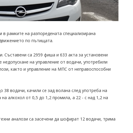
и в рамките на разпоредената специализирана
 движението по пътищата.
и. Съставени са 2959 фиша и 633 акта за установени
е недопускане на управление от водачи, употребили
лози, както и управление на МПС от неправоспособни
о 38 водачи, качили се зад волана след употреба на
а алкохол от 0,5 до 1,2 промила, а 22 - с над 1,2 на
ехни аналози са засечени да шофират 12 водачи, трима