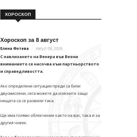
ХОРОСКОП
Хороскоп за 8 август
Елена Фотева
Август 08, 2026
С навлизането на Венера във Везни
вниманието се насочва към партньорството
и справедливостта.
Ако определени ситуации преди са били
двусмислени, сега можете да изясните защо
нещата са се развили така.
Ще има голямо облекчение както на вас, така и за
другия човек.