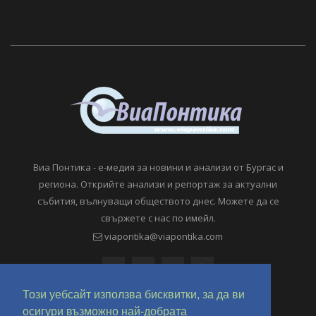
Виа Понтика - е-медия за новини и анализи от Бургас и
региона. Открийте анализи и репортаж за актуални
събития, вълнуващи обществото днес. Можете да се
свържете с нас по имейл.
viapontika@viapontika.com
Този уебсайт използва бисквитки, за да ви
осигури възможно най-добрата