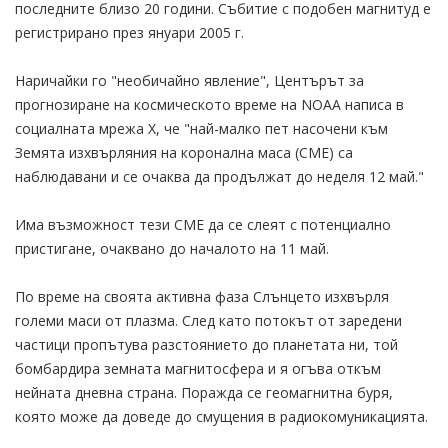
последните близо 20 години. Събитие с подобен магнитуд е
регистрирано през януари 2005 г.
Наричайки го "необичайно явление", Центърът за
прогнозиране на космическото време на NOAA написа в
социалната мрежа Х, че "най-малко пет насочени към
Земята изхвърляния на коронална маса (СМЕ) са
наблюдавани и се очаква да продължат до неделя 12 май."
Има възможност тези СМЕ да се слеят с потенциално
пристигане, очаквано до началото на 11 май.
По време на своята активна фаза Слънцето изхвърля
големи маси от плазма. След като потокът от заредени
частици пропътува разстоянието до планетата ни, той
бомбардира земната магнитосфера и я огъва откъм
нейната дневна страна. Поражда се геомагнитна буря,
която може да доведе до смущения в радиокомуникацията.