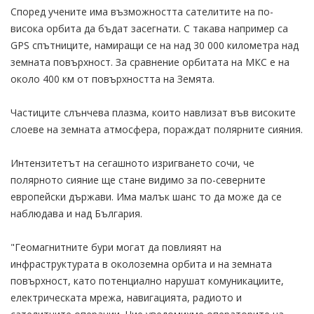
Според учените има възможността сателитите на по-
висока орбита да бъдат засегнати. С такава например са
GPS спътниците, намиращи се на над 30 000 километра над
земната повърхност. За сравнение орбитата на МКС е на
около 400 км от повърхността на Земята.
Частиците слънчева плазма, които навлизат във високите
слоеве на земната атмосфера, пораждат полярните сияния.
Интензитетът на сегашното изригването сочи, че
полярното сияние ще стане видимо за по-северните
европейски държави. Има малък шанс то да може да се
наблюдава и над България.
"Геомагнитните бури могат да повлияят на
инфраструктурата в околоземна орбита и на земната
повърхност, като потенциално нарушат комуникациите,
електрическата мрежа, навигацията, радиото и