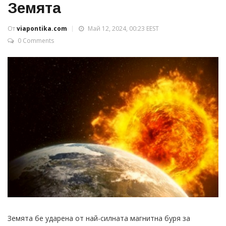
Земята
От
viapontika.com
Май 12, 2024, 00:23 EEST
0 Comments
Земята бе ударена от най-силната магнитна буря за