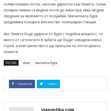
голям плазмен поток, насочен директно към Земята. Силни
полярни сияния са видени почти до екватора. Има сигурни
сведения за явлението от Колумбия. Магнитната буря
предизвика пожари в множество телеграфни станции.
Ако Земята бъде ударена от буря с подобна мощност, то
много от сателитите в орбита ще бъдат извадени извън
строя, а електричеството ще прекъсне по почти цялата
планета.
ТАГОВЕ:
земя
магнитна буря
Facebook
Twitter
viapontika.com