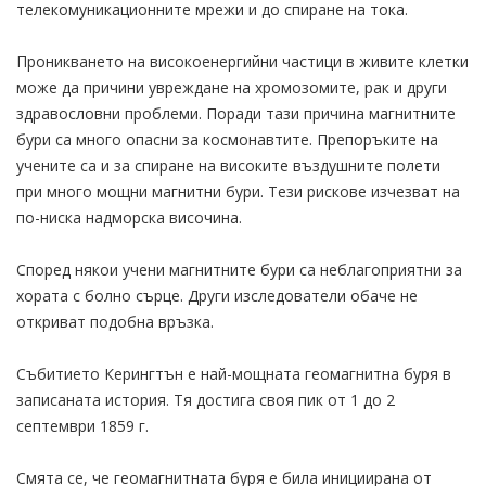
телекомуникационните мрежи и до спиране на тока.
Проникването на високоенергийни частици в живите клетки
може да причини увреждане на хромозомите, рак и други
здравословни проблеми. Поради тази причина магнитните
бури са много опасни за космонавтите. Препоръките на
учените са и за спиране на високите въздушните полети
при много мощни магнитни бури. Тези рискове изчезват на
по-ниска надморска височина.
Според някои учени магнитните бури са неблагоприятни за
хората с болно сърце. Други изследователи обаче не
откриват подобна връзка.
Събитието Керингтън е най-мощната геомагнитна буря в
записаната история. Тя достига своя пик от 1 до 2
септември 1859 г.
Смята се, че геомагнитната буря е била инициирана от