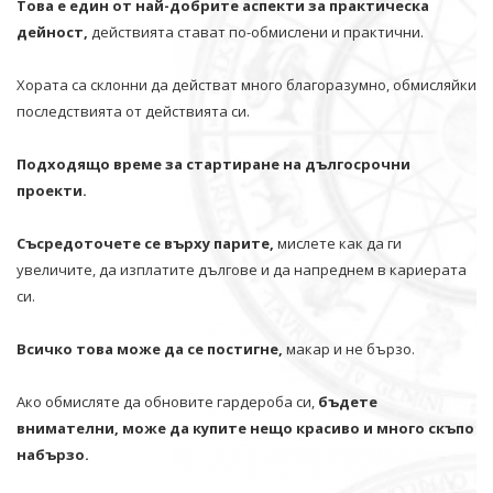
Това е един от най-добрите аспекти за практическа
дейност,
действията стават по-обмислени и практични.
Хората са склонни да действат много благоразумно, обмисляйки
последствията от действията си.
Подходящо време за стартиране на дългосрочни
проекти.
Съсредоточете се върху парите,
мислете как да ги
увеличите, да изплатите дългове и да напреднем в кариерата
си.
Всичко това може да се постигне,
макар и не бързо.
Ако обмисляте да обновите гардероба си,
бъдете
внимателни, може да купите нещо красиво и много скъпо
набързо.