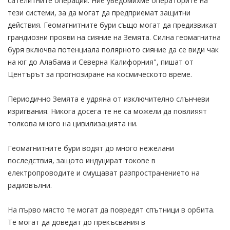
сателитните операции. Ние уведомихме операторите на
тези системи, за да могат да предприемат защитни
действия. Геомагнитните бури също могат да предизвикат
грандиозни прояви на сияние на Земята. Силна геомагнитна
буря включва потенциала полярното сияние да се види чак
на юг до Алабама и Северна Калифорния", пишат от
Центърът за прогнозиране на космическото време.
Периодично Земята е удряна от изключително слънчеви
изригвания. Никога досега те не са можели да повлияят
толкова много на цивилизацията ни.
Геомагнитните бури водят до много нежелани
последствия, защото индуцират токове в
електропроводите и смущават разпространението на
радиовълни.
На първо място те могат да повредят спътници в орбита.
Те могат да доведат до прекъсвания в