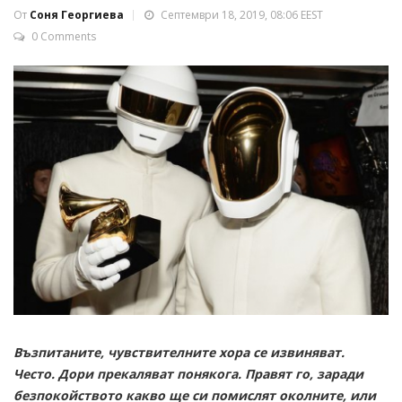
От
Соня Георгиева
Септември 18, 2019, 08:06 EEST
0 Comments
Възпитаните, чувствителните хора се извиняват.
Често. Дори прекаляват понякога. Правят го, заради
безпокойството какво ще си помислят околните, или