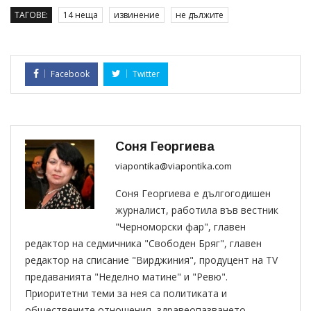
ТАГОВЕ:
14 неща
извинение
не дължите
Facebook
Twitter
Соня Георгиева
viapontika@viapontika.com
Соня Георгиева е дългогодишен
журналист, работила във вестник
"Черноморски фар", главен
редактор на седмичника "Свободен Бряг", главен
редактор на списание "Вирджиния", продуцент на TV
предаванията "Неделно матине" и "Ревю".
Приоритетни теми за нея са политиката и
обществените отношения, здравеопазването,