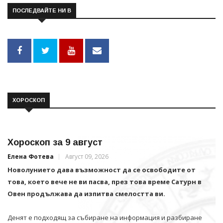
ПОСЛЕДВАЙТЕ НИ В
ХОРОСКОП
Хороскоп за 9 август
Елена Фотева
Август 09, 2026
Новолунието дава възможност да се освободите от
това, което вече не ви пасва, през това време Сатурн в
Овен продължава да изпитва смелостта ви.
Денят е подходящ за събиране на информация и разбиране