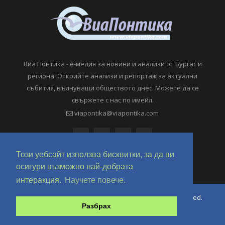
Виа Понтика - е-медия за новини и анализи от Бургас и
региона. Открийте анализи и репортаж за актуални
събития, вълнуващи обществото днес. Можете да се
свържете с нас по имейл.
viapontika@viapontika.com
Този уебсайт използва бисквитки, за да ви
осигури възможно най-добрата
интеракция.
Научете повече.
Copyright © 2018-2024 ViaPontika.com. All Rights Reserved.
Разбрах
Development @ OverHertz Ltd
Ω