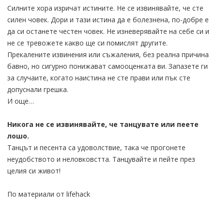
Силните хора изричат истините. Не се извинявайте, че сте
силен човек. Дори и тази истина да е болезнена, по-добре е
да си останете честен човек. Не изневерявайте на себе си и
не се тревожете какво ще си помислят другите.
Прекалените извинения или съжаления, без реална причина
бавно, но сигурно понижават самооценката ви. Запазете ги
за случаите, когато наистина не сте прави или пък сте
допуснали грешка.
И още…
Никога не се извинявайте, че танцувате или пеете
лошо.
Танцът и песента са удоволствие, така че прогонете
неудобството и неловковстта. Танцувайте и пейте през
целия си живот!
По материали от lifehack