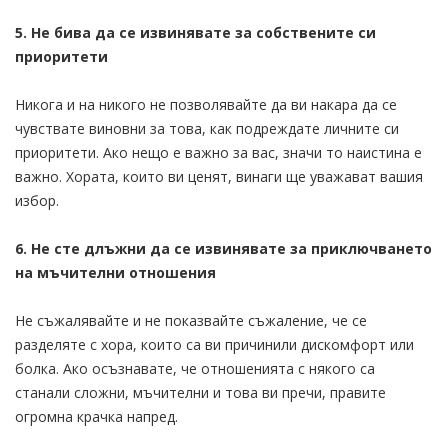
5. Не бива да се извинявате за собствените си
приоритети
Никога и на никого не позволявайте да ви накара да се
чувствате виновни за това, как подреждате личните си
приоритети. Ако нещо е важно за вас, значи то наистина е
важно. Хората, които ви ценят, винаги ще уважават вашия
избор.
6. Не сте длъжни да се извинявате за приключването
на мъчителни отношения
Не съжалявайте и не показвайте съжаление, че се
разделяте с хора, които са ви причинили дискомфорт или
болка. Ако осъзнавате, че отношенията с някого са
станали сложни, мъчителни и това ви пречи, правите
огромна крачка напред.