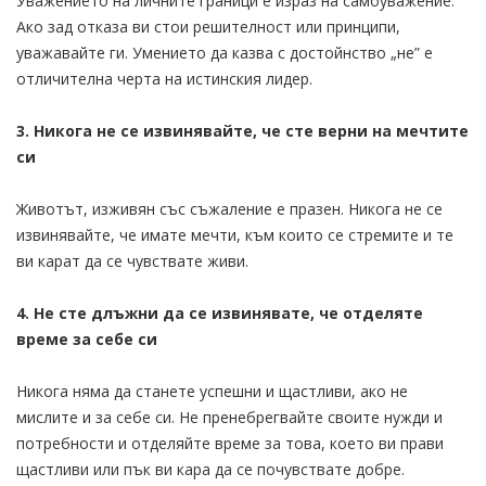
Уважението на личните граници е израз на самоуважение.
Ако зад отказа ви стои решителност или принципи,
уважавайте ги. Умението да казва с достойнство „не” е
отличителна черта на истинския лидер.
3. Никога не се извинявайте, че сте верни на мечтите
си
Животът, изживян със съжаление е празен. Никога не се
извинявайте, че имате мечти, към които се стремите и те
ви карат да се чувствате живи.
4. Не сте длъжни да се извинявате, че отделяте
време за себе си
Никога няма да станете успешни и щастливи, ако не
мислите и за себе си. Не пренебрегвайте своите нужди и
потребности и отделяйте време за това, което ви прави
щастливи или пък ви кара да се почувствате добре.