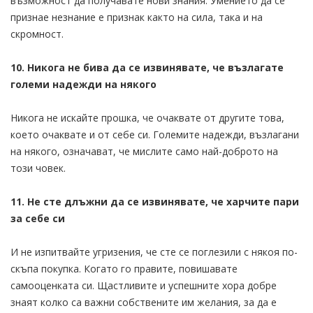
възможност да получавате нови знания. Умението да се
признае незнание е признак както на сила, така и на
скромност.
10. Никога не бива да се извинявате, че възлагате
големи надежди на някого
Никога не искайте прошка, че очаквате от другите това,
което очаквате и от себе си. Големите надежди, възлагани
на някого, означават, че мислите само най-доброто на
този човек.
11. Не сте длъжни да се извинявате, че харчите пари
за себе си
И не изпитвайте угризения, че сте се поглезили с някоя по-
скъпа покупка. Когато го правите, повишавате
самооценката си. Щастливите и успешните хора добре
знаят колко са важни собствените им желания, за да е