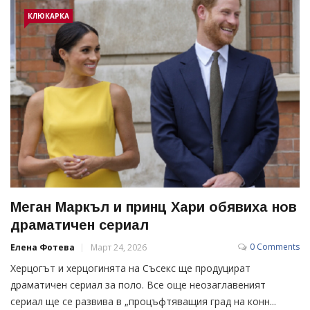
КЛЮКАРКА
Меган Маркъл и принц Хари обявиха нов
драматичен сериал
0 Comments
Елена Фотева
Март 24, 2026
Херцогът и херцогинята на Съсекс ще продуцират
драматичен сериал за поло. Все още неозаглавеният
сериал ще се развива в „процъфтяващия град на конн...