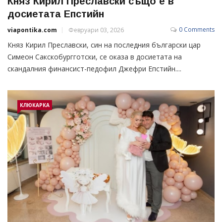
Княз Кирил Преславски също е в
досиетата Епстийн
0 Comments
viapontika.com
Февруари 03, 2026
Княз Кирил Преславски, син на последния български цар
Симеон Сакскобургготски, се оказа в досиетата на
скандалния финансист-педофил Джефри Епстийн....
КЛЮКАРКА