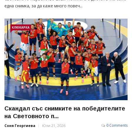
една снимка, за да каже много повеч...
КЛЮКАРКА
Скандал със снимките на победителите
на Световното п...
0 Comments
Соня Георгиева
Юли 21, 2026