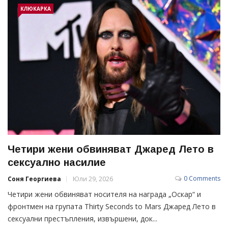
КЛЮКАРКА
Четири жени обвиняват Джаред Лето в
сексуално насилие
0 Comments
Соня Георгиева
Юли 29, 2026
Четири жени обвиняват носителя на награда „Оскар“ и
фронтмен на групата Thirty Seconds to Mars Джаред Лето в
сексуални престъпления, извършени, док...