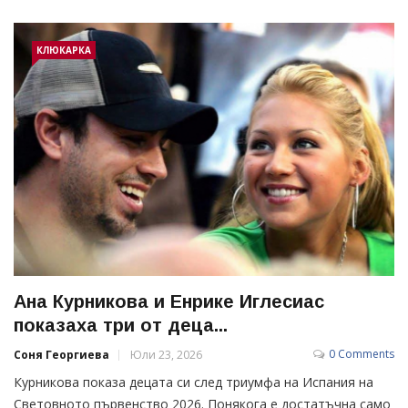
КЛЮКАРКА
Ана Курникова и Енрике Иглесиас
показаха три от деца...
0 Comments
Соня Георгиева
Юли 23, 2026
Курникова показа децата си след триумфа на Испания на
Световното първенство 2026. Понякога е достатъчна само