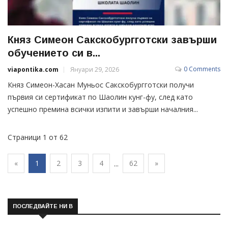
Княз Симеон Сакскобургготски завърши
обучението си в...
0 Comments
viapontika.com
Януари 29, 2026
Княз Симеон-Хасан Муньос Сакскобургготски получи
първия си сертификат по Шаолин кунг-фу, след като
успешно премина всички изпити и завърши началния...
Страници 1 от 62
«
1
2
3
4
62
»
...
ПОСЛЕДВАЙТЕ НИ В