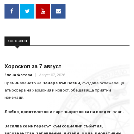
ХОРОСКОП
Хороскоп за 7 август
Елена Фотева
Август 07, 2026
Преминаването на
Венера във Везни,
създава освежаваща
атмосфера на хармония и новост, обещаваща приятни
изненади.
Любов, приятелство и партньорство са на преден план.
Засилва се интересът към социални събития,
запознанства, забавления, дизайн, мода, иновативни