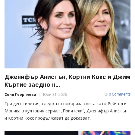
Дженифър Анистън, Кортни Кокс и Джим
Къртис заедно н...
0 Comments
Соня Георгиева
Юли 31, 2026
Три десетилетия, след като покориха света като Рейчъл и
Моника в култовия сериал „Приятели“, Дженифър Анистън
и Кортни Кокс продължават да доказват...