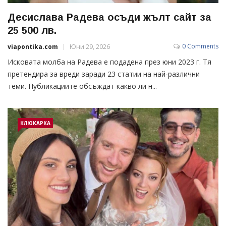
Десислава Радева осъди жълт сайт за
25 500 лв.
0 Comments
viapontika.com
Юни 29, 2026
Исковата молба на Радева е подадена през юни 2023 г. Тя
претендира за вреди заради 23 статии на най-различни
теми. Публикациите обсъждат какво ли н...
КЛЮКАРКА