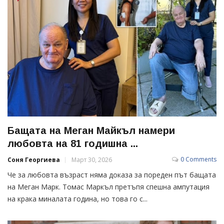
Бащата на Меган Майкъл намери
любовта на 81 годишна ...
0 Comments
Соня Георгиева
Март 30, 2026
Че за любовта възраст няма доказа за пореден път бащата
на Меган Марк. Томас Маркъл претъпя спешна ампутация
на крака миналата година, но това го с...