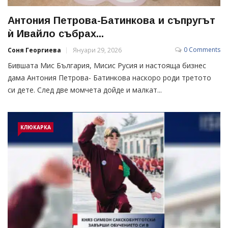
Антония Петрова-Батинкова и съпругът
ѝ Ивайло събрах...
0 Comments
Соня Георгиева
Януари 29, 2026
Бившата Мис България, Мисис Русия и настояща бизнес
дама Антония Петрова- Батинкова наскоро роди третото
си дете. След две момчета дойде и малкат...
КЛЮКАРКА