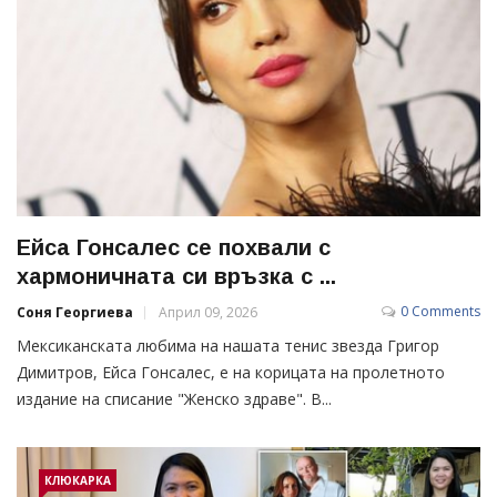
Ейса Гонсалес се похвали с
хармоничната си връзка с ...
0 Comments
Соня Георгиева
Април 09, 2026
Мексиканската любима на нашата тенис звезда Григор
Димитров, Ейса Гонсалес, е на корицата на пролетното
издание на списание "Женско здраве". В...
КЛЮКАРКА