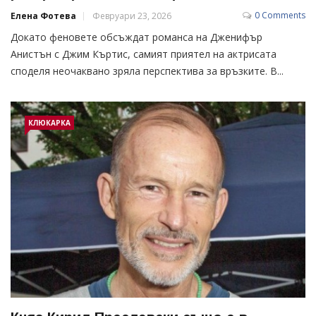
0 Comments
Елена Фотева
Февруари 23, 2026
Докато феновете обсъждат романса на Дженифър
Анистън с Джим Къртис, самият приятел на актрисата
споделя неочаквано зряла перспектива за връзките. В...
КЛЮКАРКА