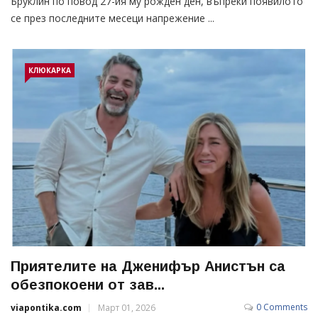
Бруклин по повод 27-ия му рожден ден, въпреки появилото
се през последните месеци напрежение ...
КЛЮКАРКА
Приятелите на Дженифър Анистън са
обезпокоени от зав...
0 Comments
viapontika.com
Март 01, 2026