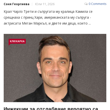
0 Comments
Соня Георгиева
Юли 11, 2026
Крал Чарлз Трети и съпругата му кралица Камила се
срещнаха с принц Хари, американската му съпруга -
актрисата Меган Маркъл, и двете им деца, които ...
КЛЮКАРКА
Инжекции за отслабване вероятно са