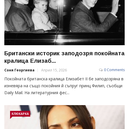
Британски историк заподозря покойната
кралица Елизаб...
0 Comments
Соня Георгиева
Април 15, 2026
Покойната британска кралица Елизабет II бе заподозряна в
изневяра на също покойния й съпруг принц Филип, съобщи
Daily Mail. На литературния фес...
КЛЮКАРКА