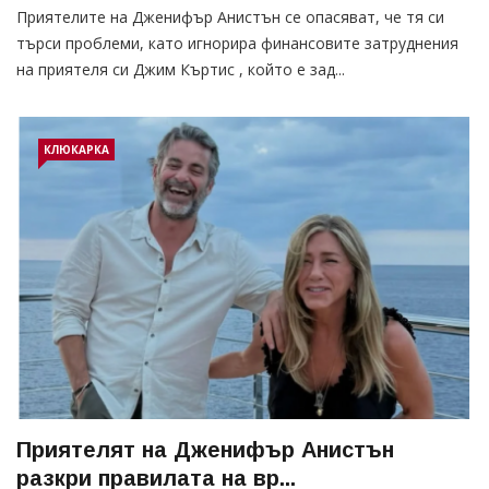
Приятелите на Дженифър Анистън се опасяват, че тя си
търси проблеми, като игнорира финансовите затруднения
на приятеля си Джим Къртис , който е зад...
КЛЮКАРКА
Приятелят на Дженифър Анистън
разкри правилата на вр...