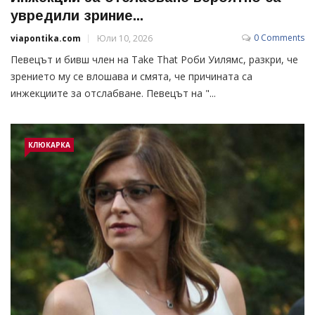
увредили зриние...
0 Comments
viapontika.com
Юли 10, 2026
Певецът и бивш член на Take That Роби Уилямс, разкри, че
зрението му се влошава и смята, че причината са
инжекциите за отслабване. Певецът на "...
КЛЮКАРКА