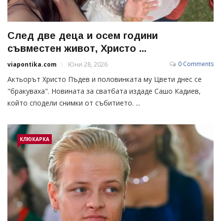
След две деца и осем години
съвместен живот, Христо ...
0 Comments
viapontika.com
Юни 28, 2026
Актьорът Христо Пъдев и половинката му Цвети днес се
"бракуваха". Новината за сватбата издаде Сашо Кадиев,
който сподели снимки от събитието. ...
КЛЮКАРКА