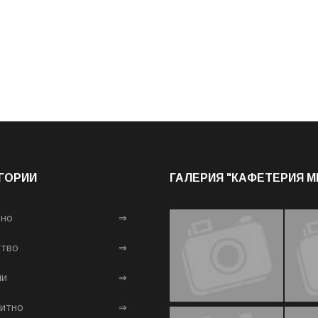
ГОРИИ
ГАЛЕРИЯ "КАФЕТЕРИЯ 
лно
⇒
тво
⇒
ни
⇒
итно
⇒