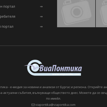
ен портал
⇒
требителя
⇒
л портал
⇒
тика - е-медия за новини и анализи от Бургас и региона. Открийте а
а актуални събития, вълнуващи обществото днес. Можете да се свъ
по имейл.
viapontika@viapontika.com