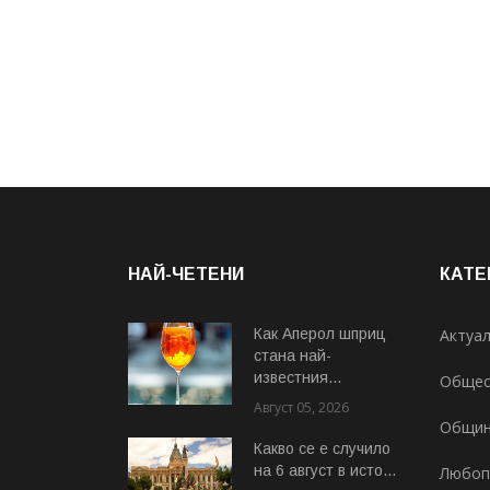
НАЙ-ЧЕТЕНИ
КАТЕ
Как Аперол шприц
Актуа
стана най-
известния...
Общес
Август 05, 2026
Общи
Какво се е случило
на 6 август в исто...
Любоп