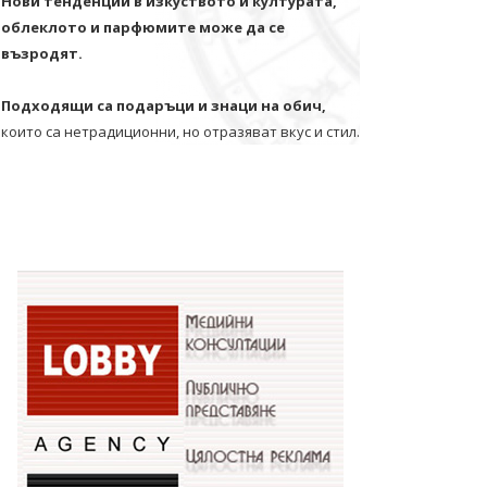
Нови тенденции в изкуството и културата,
облеклото и парфюмите може да се
възродят.
Подходящи са подаръци и знаци на обич,
които са нетрадиционни, но отразяват вкус и стил.