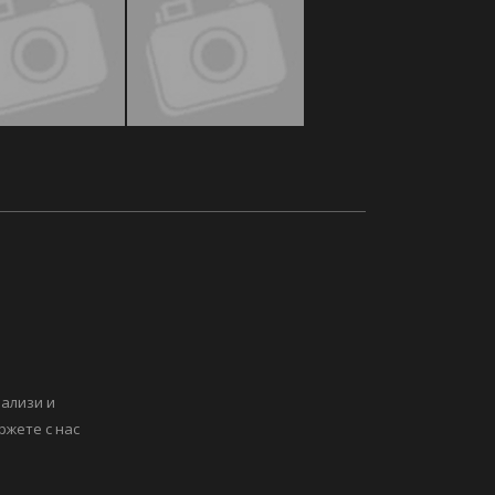
нализи и
ржете с нас