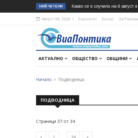
Какво се е случило на 6 август 
НАЙ-ЧЕТЕНИ
Август 06, 2026
Хороскоп
За нас
За Рекла
АКТУАЛНО
ОБЩЕСТВО
ОБЩИНИ
Начало
Подводница
ПОДВОДНИЦА
Страници 37 от 34
«
1
34
»
...