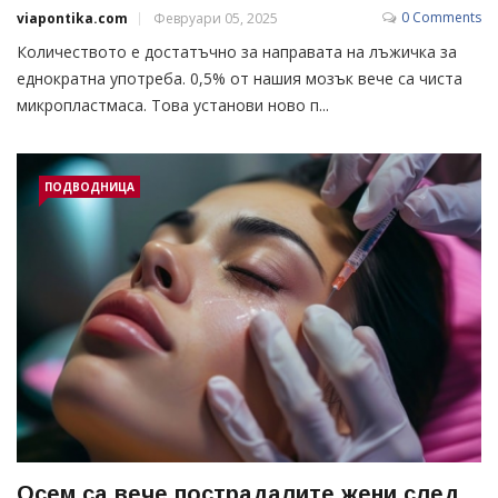
0 Comments
viapontika.com
Февруари 05, 2025
Количеството е достатъчно за направата на лъжичка за
еднократна употреба. 0,5% от нашия мозък вече са чиста
микропластмаса. Това установи ново п...
ПОДВОДНИЦА
Осем са вече пострадалите жени след