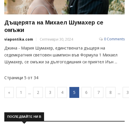
Дъщерята на Михаел Шумахер се
омъжи
0 Comments
viapontika.com
Септември 30, 2024
Джина - Мария Шумахер, единствената дъщеря на
седемкратния световен шампион във Формула 1 Михаел
Шумахер, се омъжи за дългогодишния си приятел Иън ...
Страници 5 от 34
«
1
2
3
4
5
6
7
8
3
...
...
ПОСЛЕДВАЙТЕ НИ В