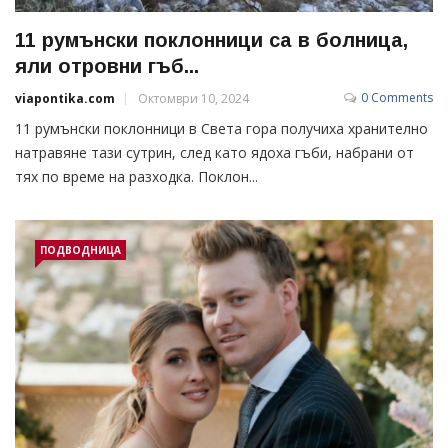
11 румънски поклонници са в болница,
яли отровни гъб...
0 Comments
viapontika.com
Октомври 10, 2024
11 румънски поклонници в Света гора получиха хранително
натравяне тази сутрин, след като ядоха гъби, набрани от
тях по време на разходка. Поклон...
ПОДВОДНИЦА