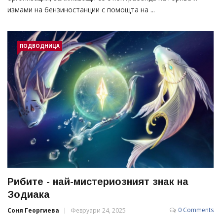
измами на бензиностанции с помощта на ...
ПОДВОДНИЦА
Рибите - най-мистериозният знак на
Зодиака
0 Comments
Соня Георгиева
Февруари 24, 2025