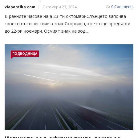
0 Comments
viapontika.com
Октомври 23, 2024
В ранните часове на а 23-ти октомвриСлънцето започва
своето пътешествие в знак Скорпион, което ще продължи
до 22-ри ноември. Осмият знак на зод...
ПОДВОДНИЦА