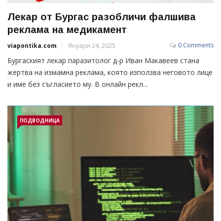
Лекар от Бургас разобличи фалшива
реклама на медикамент
0 Comments
viapontika.com
Януари 24, 2025
Бургаският лекар паразитолог д-р Иван Макавеев стана
жертва на измамна реклама, която използва неговото лице
и име без съгласието му. В онлайн рекл...
ПОДВОДНИЦА