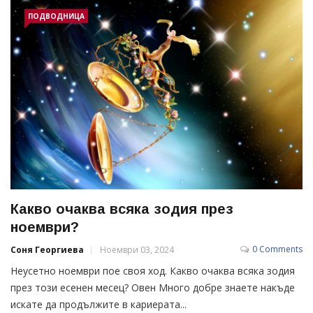
ПОДВОДНИЦА
Какво очаква всяка зодия през
ноември?
0 Comments
Соня Георгиева
Ноември 03, 2024
Неусетно ноември пое своя ход. Какво очаква всяка зодия
през този есенен месец? Овен Много добре знаете накъде
искате да продължите в кариерата...