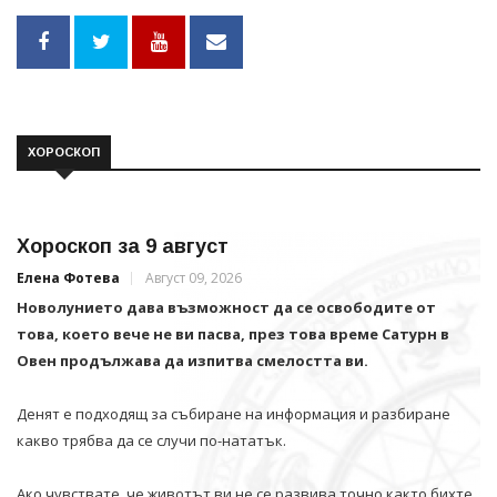
ХОРОСКОП
Хороскоп за 9 август
Елена Фотева
Август 09, 2026
Новолунието дава възможност да се освободите от
това, което вече не ви пасва, през това време Сатурн в
Овен продължава да изпитва смелостта ви.
Денят е подходящ за събиране на информация и разбиране
какво трябва да се случи по-нататък.
Ако чувствате, че животът ви не се развива точно както бихте