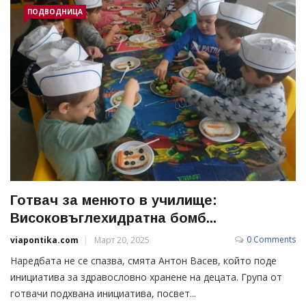
ПОДВОДНИЦА
Готвач за менюто в училище:
Високовъглехидратна бомб...
0 Comments
viapontika.com
Март 20, 2025
Наредбата не се спазва, смята Антон Васев, който поде
инициатива за здравословно хранене на децата. Група от
готвачи подхвана инициатива, посвет...