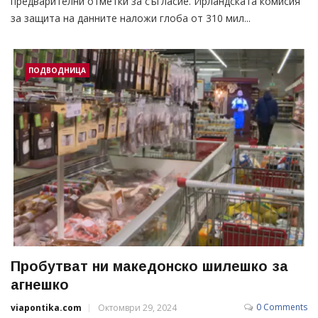
предварителни отметки за съгласие. Ирландската комисия
за защита на данните наложи глоба от 310 мил...
ПОДВОДНИЦА
Пробутват ни македонско шилешко за
агнешко
0 Comments
viapontika.com
Октомври 29, 2024