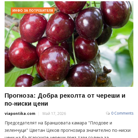
ИНФО ЗА ПОТРЕБИТЕЛЯ
Прогноза: Добра реколта от череши и
по-ниски цени
0 Comments
viapontika.com
Май 17, 2026
Председателят на Браншовата камара "Плодове и
зеленчуци" Цветан Цеков прогнозира значително по-ниски
цени на българските череши през тази година за...