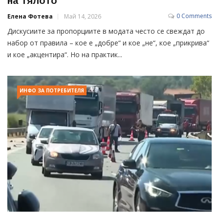
на тялото
0 Comments
Елена Фотева
Май 14, 2026
Дискусиите за пропорциите в модата често се свеждат до
набор от правила – кое е „добре“ и кое „не“, кое „прикрива“
и кое „акцентира“. Но на практик...
ИНФО ЗА ПОТРЕБИТЕЛЯ