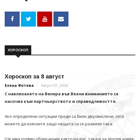
ХОРОСКОП
Хороскоп за 8 август
Елена Фотева
Август 07, 2026
С навлизането на Венера във Везни вниманието се
насочва към партньорството и справедливостта.
Ако определени ситуации преди са били двусмислени, сега
можете да изясните защо нещата са се развили така.
Ще има голямо облекчение както на вас, така и за другия човек.