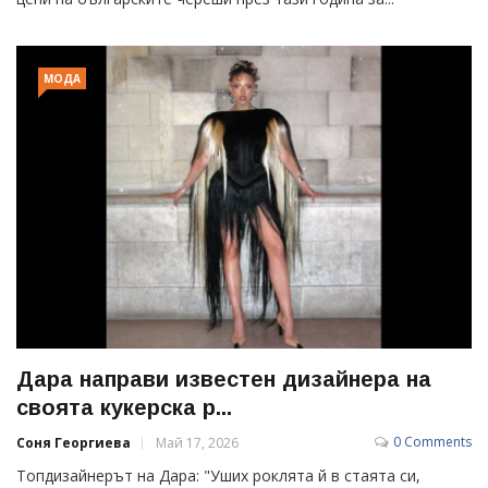
МОДА
Дара направи известен дизайнера на
своята кукерска р...
0 Comments
Соня Георгиева
Май 17, 2026
Топдизайнерът на Дара: "Уших роклята й в стаята си,