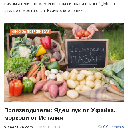
нямам ателие, нямам екип, сам си правя всичко" „Моето
ателие е моята стая. Всичко, което виж...
ИНФО ЗА ПОТРЕБИТЕЛЯ
Производители: Ядем лук от Украйна,
моркови от Испания
0 Comments
viapontika.com
Май 16, 2026