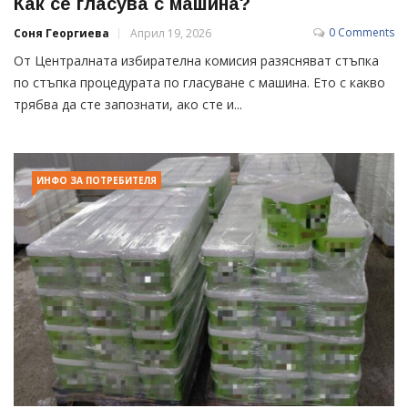
Как се гласува с машина?
0 Comments
Соня Георгиева
Април 19, 2026
От Централната избирателна комисия разясняват стъпка
по стъпка процедурата по гласуване с машина. Ето с какво
трябва да сте запознати, ако сте и...
ИНФО ЗА ПОТРЕБИТЕЛЯ