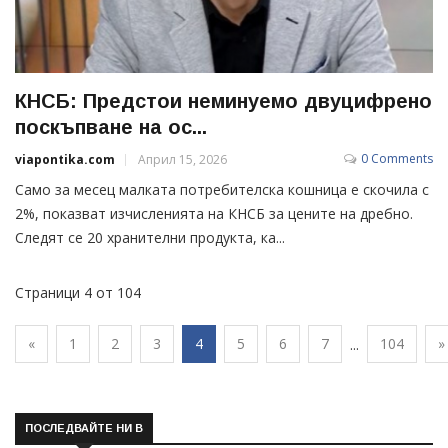
КНСБ: Предстои неминуемо двуцифрено
поскъпване на ос...
0 Comments
viapontika.com
Април 15, 2026
Само за месец малката потребителска кошница е скочила с
2%, показват изчисленията на КНСБ за цените на дребно.
Следят се 20 хранителни продукта, ка...
Страници 4 от 104
«
1
2
3
4
5
6
7
104
»
...
ПОСЛЕДВАЙТЕ НИ В