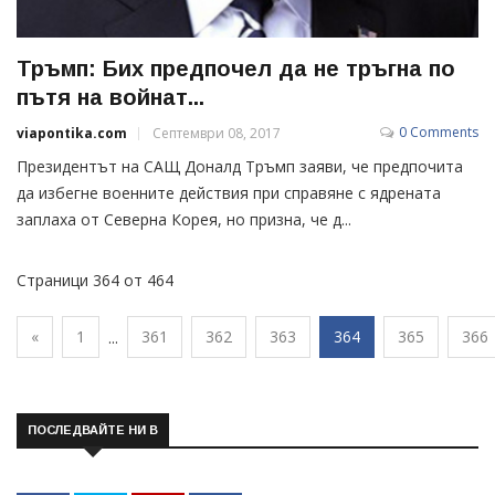
Тръмп: Бих предпочел да не тръгна по
пътя на войнат...
0 Comments
viapontika.com
Септември 08, 2017
Президентът на САЩ Доналд Тръмп заяви, че предпочита
да избегне военните действия при справяне с ядрената
заплаха от Северна Корея, но призна, че д...
Страници 364 от 464
«
1
361
362
363
364
365
366
...
ПОСЛЕДВАЙТЕ НИ В