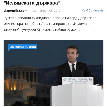
”Ислямската държава”
0 Comments
viapontika.com
Септември 08, 2017
Руската авиация ликвидира в района на гард Дейр Еззор
„министъра на войната“ на групировката „Ислямска
държава“ Гулмурод Халимов, съобщи рускот...
СВЕТОВНИ НОВИНИ