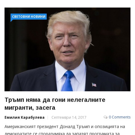
СВЕТОВНИ НОВИНИ
Тръмп няма да гони нелегалните
мигранти, засега
0 Comments
Емилия Карабулева
Септември 14, 2017
Американският президент Доналд Тръмп и опозицията на
демократите се споразумяха да запазят програмата за