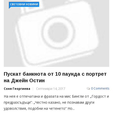
СВЕТОВНИ НОВИНИ
Пускат банкнота от 10 паунда с портрет
на Джейн Остин
0 Comments
Соня Георгиева
Септември 14, 2017
На нея е отпечатана и фразата на мис Бингли от „Гордост и
предразсъдъци”: „Честно казано, не познавам други
удоволствия, подобни на четенето” Но...