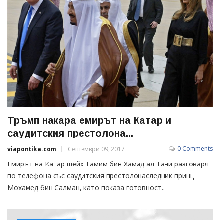
Тръмп накара емирът на Катар и
саудитския престолона...
0 Comments
viapontika.com
Септември 09, 2017
Емирът на Катар шейх Тамим бин Хамад ал Тани разговаря
по телефона със саудитския престолонаследник принц
Мохамед бин Салман, като показа готовност...