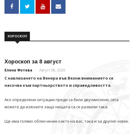
ХОРОСКОП
Хороскоп за 8 август
Елена Фотева
Август 08, 2026
С навлизането на Венера във Везни вниманието се
насочва към партньорството и справедливостта.
Ако определени ситуации преди са били двусмислени, сега
можете да изясните защо нещата са се развили така.
Ще има голямо облекчение както на вас, така и за другия човек.