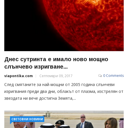
Днес сутринта е имало ново мощно
слънчево изригване...
0 Comments
viapontika.com
Септември 09, 2017
След смятаните за най-мощни от 2005 година слънчеви
изригвания преди два дни, облакът от плазма, изстрелян от
звездата ни вече достигна Земята,...
СВЕТОВНИ НОВИНИ