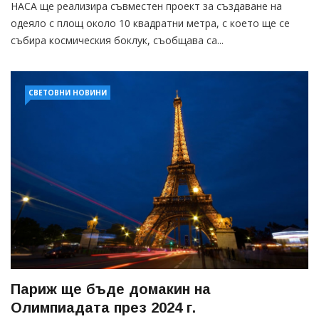
НАСА ще реализира съвместен проект за създаване на
одеяло с площ около 10 квадратни метра, с което ще се
събира космическия боклук, съобщава са...
СВЕТОВНИ НОВИНИ
Париж ще бъде домакин на
Олимпиадата през 2024 г.