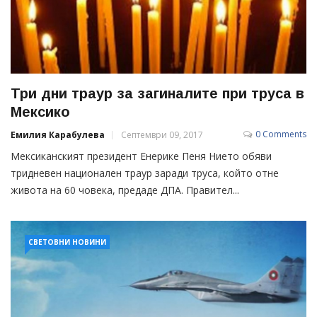
Три дни траур за загиналите при труса в
Мексико
0 Comments
Емилия Карабулева
Септември 09, 2017
Мексиканският президент Енерике Пеня Нието обяви
тридневен национален траур заради труса, който отне
живота на 60 човека, предаде ДПА. Правител...
СВЕТОВНИ НОВИНИ