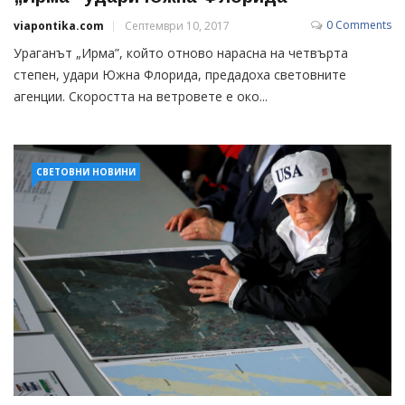
0 Comments
viapontika.com
Септември 10, 2017
Ураганът „Ирма”, който отново нарасна на четвърта
степен, удари Южна Флорида, предадоха световните
агенции. Скоростта на ветровете е око...
СВЕТОВНИ НОВИНИ