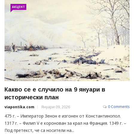
АКЦЕНТ
Какво се е случило на 9 януари в
исторически план
0 Comments
viapontika.com
Януари 09, 2026
475 г. – Император Зенон е изгонен от Константинопол.
1317 г. – Филип V е коронован за крал на Франция. 1349 г. –
Под претекст, че са носители на...