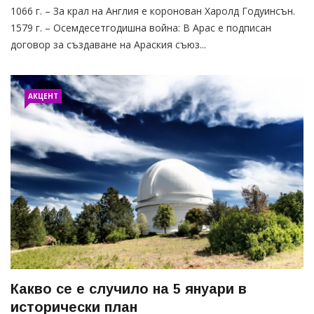
1066 г. – За крал на Англия е коронован Харолд Годуинсън.
1579 г. – Осемдесетгодишна война: В Арас е подписан
договор за създаване на Араския съюз...
АКЦЕНТ
Какво се е случило на 5 януари в
исторически план