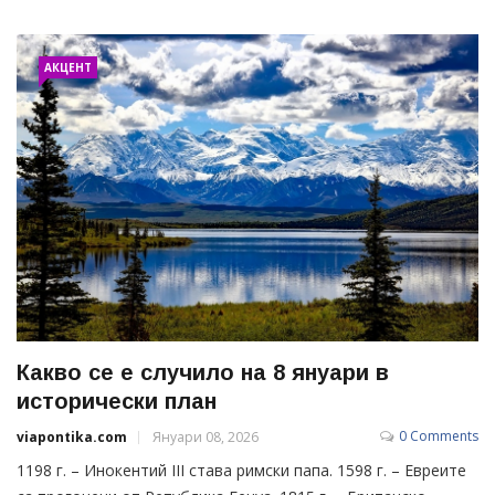
АКЦЕНТ
Какво се е случило на 8 януари в
исторически план
0 Comments
viapontika.com
Януари 08, 2026
1198 г. – Инокентий III става римски папа. 1598 г. – Евреите