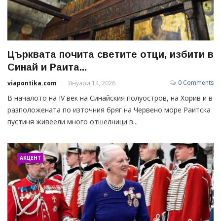
Църквата почита светите отци, избити в
Синай и Раита...
0 Comments
viapontika.com
Януари 14, 2026
В началото на ІV век на Синайския полуостров, на Хорив и в
разположената по източния бряг на Червено море Раитска
пустиня живеели много отшелници в...
АКЦЕНТ