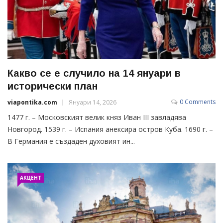
Какво се е случило на 14 януари в
исторически план
0 Comments
viapontika.com
Януари 14, 2026
1477 г. – Московският велик княз Иван III завладява
Новгород. 1539 г. – Испания анексира остров Куба. 1690 г. –
В Германия е създаден духовият ин...
АКЦЕНТ