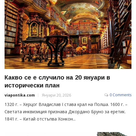
Какво се е случило на 20 януари в
исторически план
0 Comments
viapontika.com
Януари 20, 2026
1320 г. – Херцог Владислав I става крал на Полша. 1600 г. –
Светата инквизиция признава Джордано Бруно за еретик.
1841 г. – Китай отстъпва Хонкон...