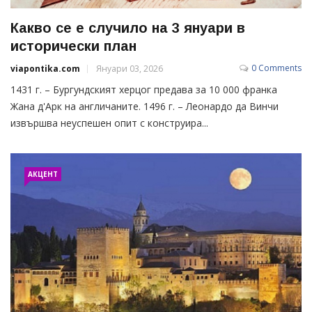
Какво се е случило на 3 януари в
исторически план
0 Comments
viapontika.com
Януари 03, 2026
1431 г. – Бургундският херцог предава за 10 000 франка
Жана д'Арк на англичаните. 1496 г. – Леонардо да Винчи
извършва неуспешен опит с конструира...
АКЦЕНТ