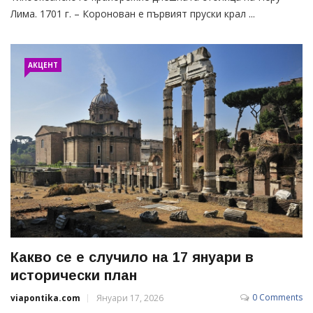
Лима. 1701 г. – Коронован е първият пруски крал ...
АКЦЕНТ
Какво се е случило на 17 януари в
исторически план
0 Comments
viapontika.com
Януари 17, 2026