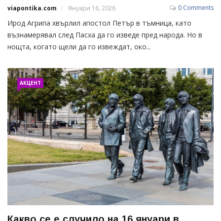
0 Comments
viapontika.com
Януари 16, 2026
Ирод Агрипа хвърлил апостол Петър в тъмница, като
възнамерявал след Пасха да го изведе пред народа. Но в
нощта, когато щели да го извеждат, око...
АКЦЕНТ
Какво се е случило на 16 януари в