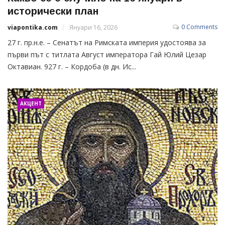
исторически план
0 Comments
viapontika.com
Януари 16, 2026
27 г. пр.н.е. – Сенатът на Римската империя удостоява за
първи път с титлата Август императора Гай Юлий Цезар
Октавиан. 927 г. – Кордоба (в дн. Ис...
АКЦЕНТ