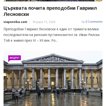
Църквата почита преподобни Гавриил
Лесновски
0 Comments
viapontika.com
Януари 15, 2026
Преподобни Гавриил Лесновски е един от тримата велики
последователи на рилския пустинножител св. Иван Рилски.
Той е живял през ХІ – ХІІ век. Ро...
АКЦЕНТ