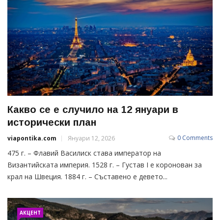
Какво се е случило на 12 януари в
исторически план
0 Comments
viapontika.com
Януари 12, 2026
475 г. – Флавий Василиск става император на
Византийската империя. 1528 г. – Густав I е коронован за
крал на Швеция. 1884 г. – Съставено е девето...
АКЦЕНТ