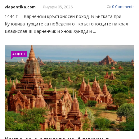
0 Comments
viapontika.com
Януари 05, 2026
1444 г. – Варненски кръстоносен поход: В Битката при
Куновица турците са победени от кръстоносците на крал
Владислав III Варненчик и Янош Хуняди и ...
АКЦЕНТ