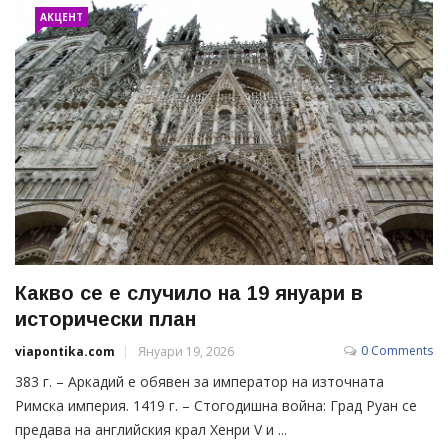
АКЦЕНТ
Какво се е случило на 19 януари в
исторически план
0 Comments
viapontika.com
Януари 19, 2026
383 г. – Аркадий е обявен за император на източната
Римска империя. 1419 г. – Стогодишна война: Град Руан се
предава на английския крал Хенри V и ...