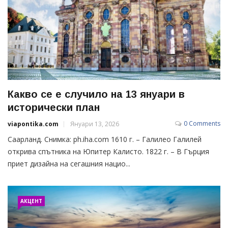
Какво се е случило на 13 януари в
исторически план
0 Comments
viapontika.com
Януари 13, 2026
Саарланд. Снимка: ph.iha.com 1610 г. – Галилео Галилей
открива спътника на Юпитер Калисто. 1822 г. – В Гърция
приет дизайна на сегашния нацио...
АКЦЕНТ