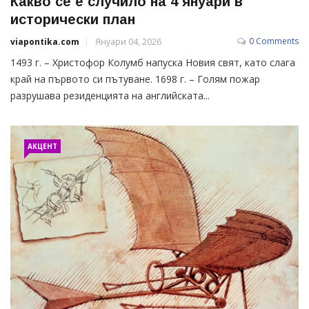
Какво се е случило на 4 януари в
исторически план
0 Comments
viapontika.com
Януари 04, 2026
1493 г. – Христофор Колумб напуска Новия свят, като слага
край на първото си пътуване. 1698 г. – Голям пожар
разрушава резиденцията на английската...
АКЦЕНТ