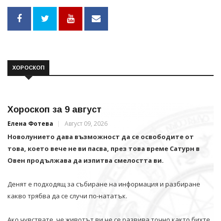
ХОРОСКОП
Хороскоп за 9 август
Елена Фотева
Август 09, 2026
Новолунието дава възможност да се освободите от
това, което вече не ви пасва, през това време Сатурн в
Овен продължава да изпитва смелостта ви.
Денят е подходящ за събиране на информация и разбиране
какво трябва да се случи по-нататък.
Ако чувствате, че животът ви не се развива точно както бихте