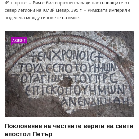
49 г. пр.н.е. – Рим е бил опразнен заради настъпващите от
север легиони на Юлий Цезар. 395 г. – Римската империя е
поделена между синовете на импе...
АКЦЕНТ
Поклонение на честните вериги на свeти
апостол Петър