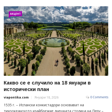
АКЦЕНТ
Какво се е случило на 18 януари в
исторически план
0 Comments
viapontika.com
Януари 18, 2026
1535 г. – Испански конкистадори основават на
тихоокеанското крайбрежие днешната столица на Перу –