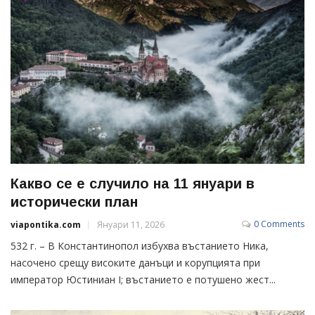
Какво се е случило на 11 януари в
исторически план
0 Comments
viapontika.com
Януари 11, 2026
532 г. – В Константинопол избухва въстанието Ника,
насочено срещу високите данъци и корупцията при
император Юстиниан I; въстанието е потушено жест...