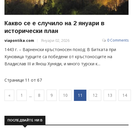
Какво се е случило на 2 януари в
исторически план
0 Comments
viapontika.com
Януари 02, 2026
1443 г. – Варненски кръстоносен поход: В Битката при
Куновица турците са победени от кръстоносците на
Владислав III и Янош Хуняди, и много турски к...
Страници 11 от 67
«
1
8
9
10
11
12
13
14
...
ПОСЛЕДВАЙТЕ НИ В