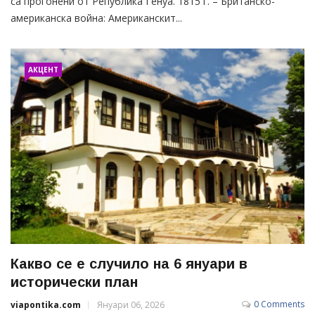
са прогонени от Република Генуа. 1815 г. – Британско-
американска война: Американскит...
АКЦЕНТ
Какво се е случило на 6 януари в
исторически план
0 Comments
viapontika.com
Януари 06, 2026