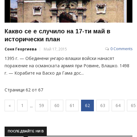
Какво се е случило на 17-ти май в
исторически план
0 Comments
Соня Георгиева
Май 17, 2015
1395 г. — Обединени унгаро-влашки войски нанасят
поражение на османската армия при Ровине, Влашко. 1498
г. — Корабите на Васко да Гама дос...
Страници 62 от 67
«
1
59
60
61
62
63
64
65
...
ПОСЛЕДВАЙТЕ НИ В