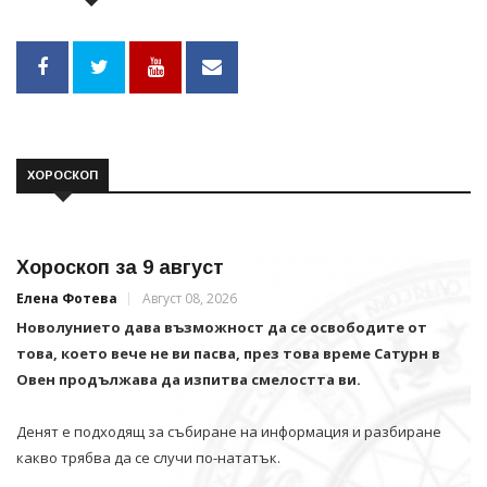
ХОРОСКОП
Хороскоп за 9 август
Елена Фотева
Август 08, 2026
Новолунието дава възможност да се освободите от
това, което вече не ви пасва, през това време Сатурн в
Овен продължава да изпитва смелостта ви.
Денят е подходящ за събиране на информация и разбиране
какво трябва да се случи по-нататък.