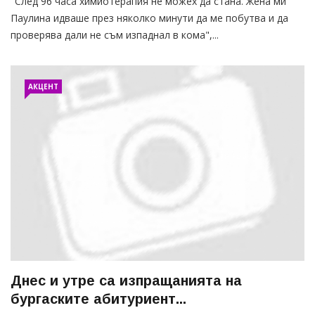
"След 96 часа химиотерапия не можех да стана. Жена ми
Паулина идваше през няколко минути да ме побутва и да
проверява дали не съм изпаднал в кома",...
АКЦЕНТ
Днес и утре са изпращанията на
бургаските абитуриент...