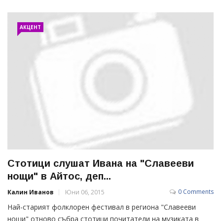
АКЦЕНТ
Стотици слушат Ивана на "Славееви
нощи" в Айтос, деп...
0 Comments
Калин Иванов
Юни 06, 2015
Най-старият фолклорен фестивал в региона "Славееви
нощи" отново събра стотици почитатели на музиката в