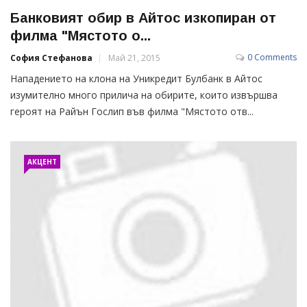
Банковият обир в Айтос изкопиран от
филма "Мястото о...
0 Comments
София Стефанова
Май 21, 2015
Нападението на клона на Уникредит Булбанк в Айтос
изумително много прилича на обирите, които извършва
героят на Райън Гослип във филма "Мястото отв...
АКЦЕНТ