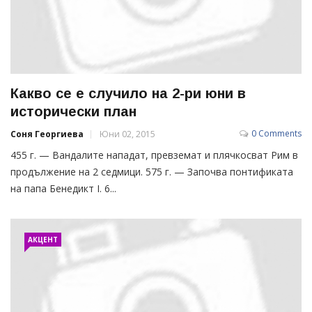
Какво се е случило на 2-ри юни в
исторически план
0 Comments
Соня Георгиева
Юни 02, 2015
455 г. — Вандалите нападат, превземат и плячкосват Рим в
продължение на 2 седмици. 575 г. — Започва понтификата
на папа Бенедикт I. 6...
АКЦЕНТ