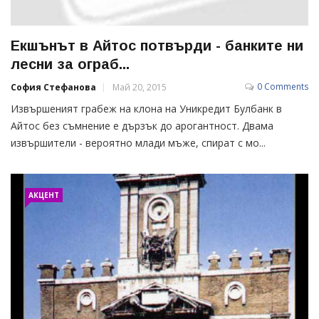
Екшънът в Айтос потвърди - банките ни
лесни за ограб...
0 Comments
София Стефанова
Май 20, 2015
Извършеният грабеж на клона на Уникредит Булбанк в
Айтос без съмнение е дързък до арогантност. Двама
извършители - вероятно млади мъже, спират с мо...
АКЦЕНТ