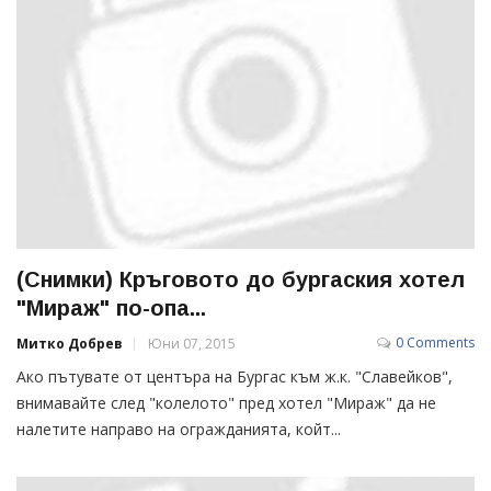
(Снимки) Кръговото до бургаския хотел
"Мираж" по-опа...
0 Comments
Митко Добрев
Юни 07, 2015
Ако пътувате от центъра на Бургас към ж.к. "Славейков",
внимавайте след "колелото" пред хотел "Мираж" да не
налетите направо на огражданията, койт...