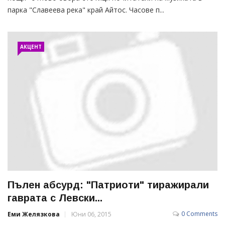
парка "Славеева река" край Айтос. Часове п...
АКЦЕНТ
Пълен абсурд: "Патриоти" тиражирали
гаврата с Левски...
0 Comments
Еми Желязкова
Юни 06, 2015