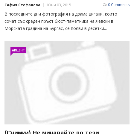
0 Comments
София Стефанова
Юни 03, 2015
В последните дни фотография на двама цигани, които
сочат със среден пръст бюст-паметника на Левски в
Морската градина на Бургас, се появи в десетки...
АКЦЕНТ
(Снимки) Не минавайте по тези