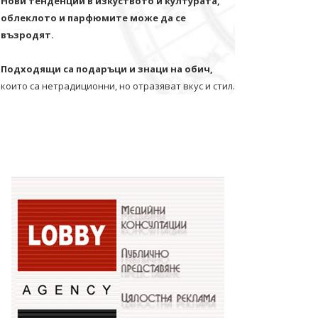
Нови тенденции в изкуството и културата,
облеклото и парфюмите може да се
възродят.
Подходящи са подаръци и знаци на обич,
които са нетрадиционни, но отразяват вкус и стил.