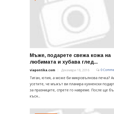
Мъже, подарете свежа кожа на
любимата и хубава глед...
0 Comme
viapontika.com
Декември 18, 2016
Тиган, ютия, а може би микровълнова печка? А
усетите, че мъжът ви планира кухненски подар
за празниците, спрете го навреме. После ще б
късн...