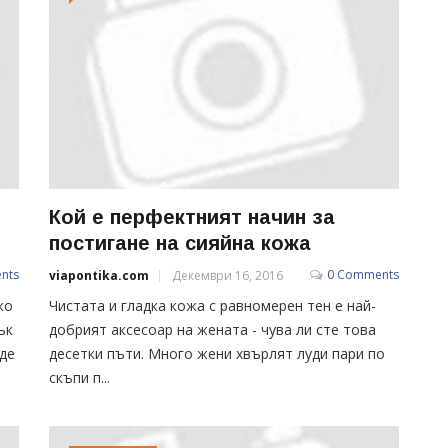
Кой е перфектният начин за
постигане на сияйна кожа
nts
0 Comments
viapontika.com
Декември 16, 2016
ко
Чистата и гладка кожа с равномерен тен е най-
ък
добрият аксесоар на жената - чува ли сте това
ъде
десетки пъти. Много жени хвърлят луди пари по
скъпи п...