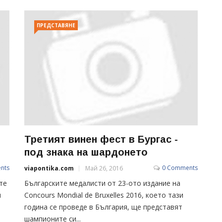
ПРЕДСТАВЯНЕ
Третият винен фест в Бургас -
под знака на шардонето
nts
0 Comments
viapontika.com
Май 26, 2016
те
Българските медалисти от 23-ото издание на
и
Сoncours Mondial de Bruxelles 2016, което тази
година се проведе в България, ще представят
шампионите си...