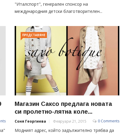
"Италспорт", генерален спонсор на
международния детски благотворителен...
ПРЕДСТАВЯНЕ
9
Магазин Саксо предлага новата
си пролетно-лятна коле...
nts
0 Comments
Соня Георгиева
Февруари 21, 2015
за"
Модният адрес, който задължително трябва да