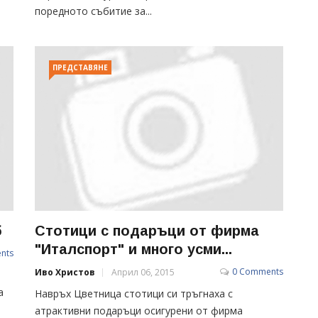
поредното събитие за...
ПРЕДСТАВЯНЕ
б
Стотици с подаръци от фирма
"Италспорт" и много усми...
nts
0 Comments
Иво Христов
Април 06, 2015
а
Навръх Цветница стотици си тръгнаха с
о
атрактивни подаръци осигурени от фирма