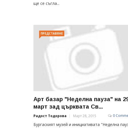
ще се съгла...
ПРЕДСТАВЯНЕ
Арт базар "Неделна пауза" на 2
март зад църквата Св...
0 Comme
Радост Тодорова
Март 28, 2015
Бургаският музей и инициативата "Неделна пау