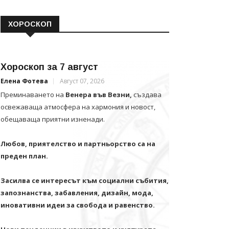
ХОРОСКОП
Хороскоп за 7 август
Елена Фотева
Август 07, 2026
Преминаването на
Венера във Везни,
създава
освежаваща атмосфера на хармония и новост,
обещаваща приятни изненади.
Любов, приятелство и партньорство са на
преден план.
Засилва се интересът към социални събития,
запознанства, забавления, дизайн, мода,
иновативни идеи за свобода и равенство.