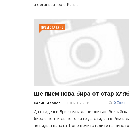
а организатор е Реги...
ПРЕДСТАВЯНЕ
Ще пием нова бира от стар хля
0 Comme
Калин Иванов
Юни 18, 2015
Да отидеш в Брюксел и да не опиташ белгийска
бира е почти същото като да отидеш в Рим и д
не видиш папата. Поне почитателите на пивот