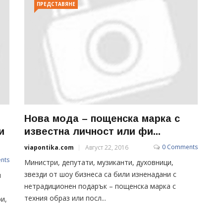
ПРЕДСТАВЯНЕ
Нова мода – пощенска марка с
и
известна личност или фи...
0 Comments
viapontika.com
Август 22, 2016
nts
Министри, депутати, музиканти, духовници,
звезди от шоу бизнеса са били изненадани с
и
нетрадиционен подарък – пощенска марка с
техния образ или посл...
и,