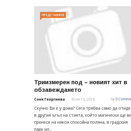
ПРЕДСТАВЯНЕ
Триизмерен под – новият хит в
обзавеждането
0 Comme
Соня Георгиева
Юли 13, 2016
Скучно Ви е у дома? Сега трябва само да отиде
в другия ъгъл на стаята, който магически ще в
пренесе на някоя спокойна поляна, в градския
парк ил...