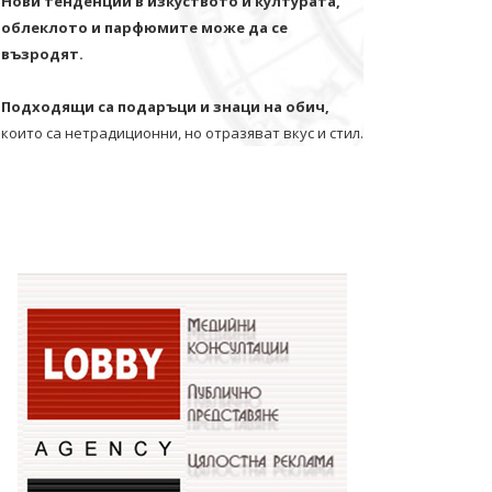
Нови тенденции в изкуството и културата,
облеклото и парфюмите може да се
възродят.
Подходящи са подаръци и знаци на обич,
които са нетрадиционни, но отразяват вкус и стил.