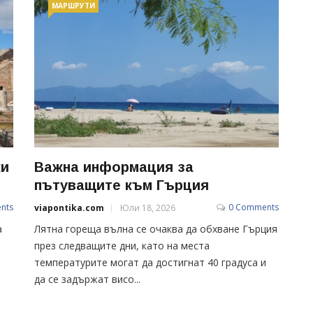
МАРШРУТИ
жи
Важна информация за
пътуващите към Гърция
nts
0 Comments
viapontika.com
Юли 18, 2026
а
Лятна гореща вълна се очаква да обхване Гърция
през следващите дни, като на места
температурите могат да достигнат 40 градуса и
да се задържат висо...