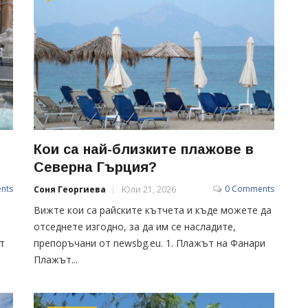
Кои са най-близките плажове в
Северна Гърция?
nts
0 Comments
Соня Георгиева
Юли 21, 2026
Вижте кои са райските кътчета и къде можете да
отседнете изгодно, за да им се насладите,
т
препоръчани от newsbg.eu. 1. Плажът на Фанари
Плажът...