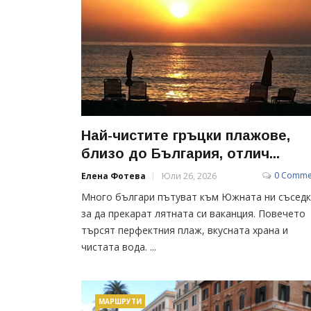
Най-чистите гръцки плажове,
близо до България, отлич...
0 Comme
Елена Фотева
Юли 26, 2026
Много българи пътуват към Южната ни съседк
за да прекарат лятната си ваканция. Повечето
търсят перфектния плаж, вкусната храна и
чистата вода. ...
МАРШРУТИ