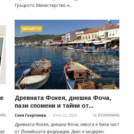
Гръцкото Министерство н...
МАРШРУТИ
Не
Древната Фокея, днешна Фоча,
пази спомени и тайни от...
nts
0 Comments
Соня Георгиева
Юни 22, 2026
Древната Фокея, днешна Фоча, някога е била част
ки!
от Йонийската федерация. Днес е модерен