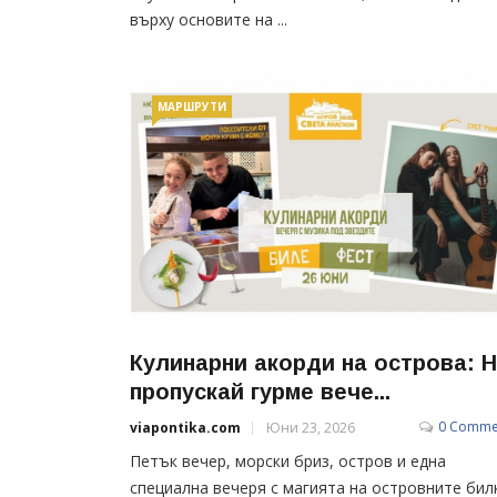
върху основите на ...
МАРШРУТИ
Кулинарни акорди на острова: 
пропускай гурме вече...
0 Comme
viapontika.com
Юни 23, 2026
Петък вечер, морски бриз, остров и една
специална вечеря с магията на островните бил