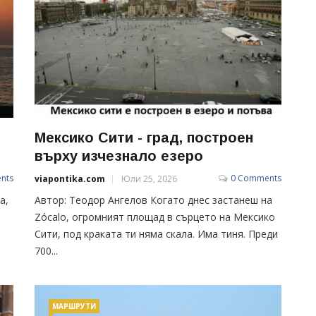
Мексико Сити - град, построен
върху изчезнало езеро
nts
0 Comments
viapontika.com
Юли 25, 2026
а,
Автор: Теодор Ангелов Когато днес застанеш на
Zócalo, огромният площад в сърцето на Мексико
Сити, под краката ти няма скала. Има тиня. Преди
700...
МАРШРУТИ