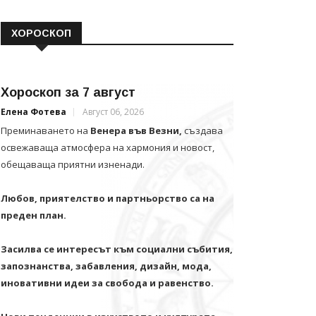
ХОРОСКОП
Хороскоп за 7 август
Елена Фотева
Август 06, 2026
Преминаването на
Венера във Везни,
създава
освежаваща атмосфера на хармония и новост,
обещаваща приятни изненади.
Любов, приятелство и партньорство са на
преден план.
Засилва се интересът към социални събития,
запознанства, забавления, дизайн, мода,
иновативни идеи за свобода и равенство.