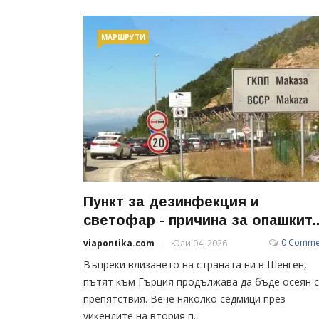
МАРШРУТИ
Пункт за дезинфекция и
светофар - причина за опашкит..
0 Comme
viapontika.com
Юли 04, 2026
Въпреки влизането на страната ни в Шенген,
пътят към Гърция продължава да бъде осеян с
препятствия. Вече няколко седмици през
уикендите на втория п...