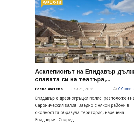
МАРШРУТИ
Асклепионът на Епидавър дъл
славата си на театъра,...
0 Comme
Елена Фотева
Юли 21, 2026
Епидавър е древногръцки полис, разположен н
Сароническия залив. Заедно с някои райони в
околността образува територия, наречена
Епидаврия. Според ...