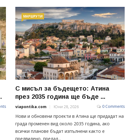
МАРШРУТИ
С мисъл за бъдещето: Атина
.
през 2035 година ще бъде ...
nts
0 Comments
viapontika.com
Юни 28, 2026
Нови и обновени проекти в Атина ще придадат на
града променен вид около 2035 година, ако
всички планове бъдат изпълнени както е
предвидено, предад...