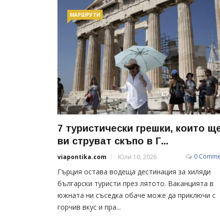
МАРШРУТИ
7 туристически грешки, които щ
ви струват скъпо в Г...
0 Comme
viapontika.com
Юли 10, 2026
Гърция остава водеща дестинация за хиляди
български туристи през лятото. Ваканцията в
южната ни съседка обаче може да приключи с
горчив вкус и пра...