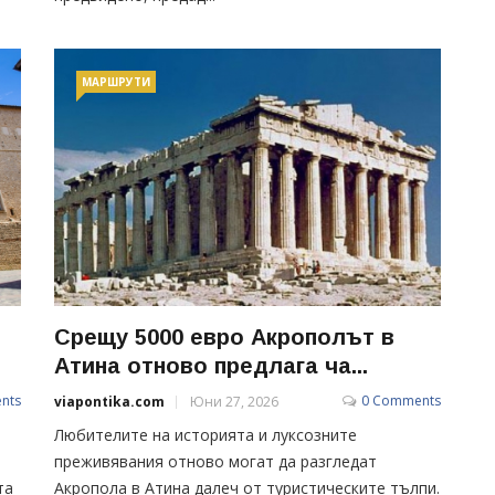
МАРШРУТИ
Срещу 5000 евро Акрополът в
Атина отново предлага ча...
nts
0 Comments
viapontika.com
Юни 27, 2026
Любителите на историята и луксозните
преживявания отново могат да разгледат
та
Акропола в Атина далеч от туристическите тълпи.