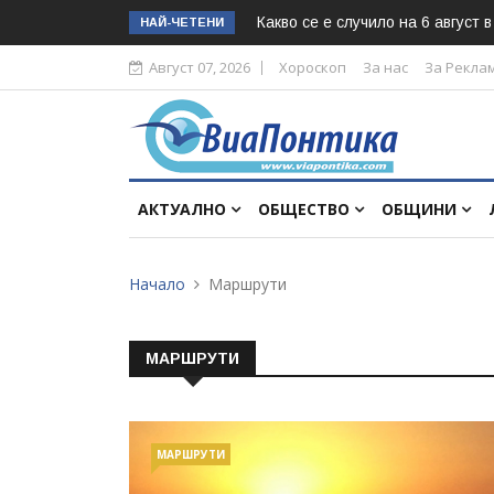
Какво се е случило на 6 август 
НАЙ-ЧЕТЕНИ
Август 07, 2026
Хороскоп
За нас
За Рекла
АКТУАЛНО
ОБЩЕСТВО
ОБЩИНИ
Начало
Маршрути
МАРШРУТИ
МАРШРУТИ