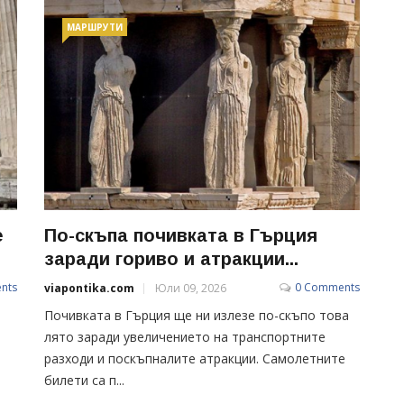
МАРШРУТИ
е
По-скъпа почивката в Гърция
заради гориво и атракции...
nts
0 Comments
viapontika.com
Юли 09, 2026
Почивката в Гърция ще ни излезе по-скъпо това
лято заради увеличението на транспортните
разходи и поскъпналите атракции. Самолетните
билети са п...