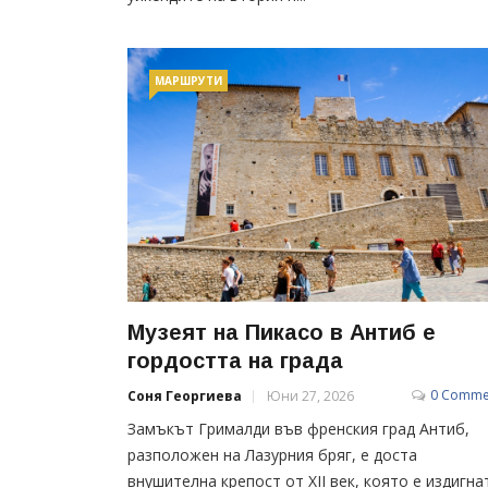
МАРШРУТИ
Музеят на Пикасо в Антиб е
гордостта на града
0 Comme
Соня Георгиева
Юни 27, 2026
Замъкът Грималди във френския град Антиб,
разположен на Лазурния бряг, е доста
внушителна крепост от XII век, която е издигна