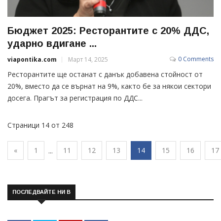
Бюджет 2025: Ресторантите с 20% ДДС,
ударно вдигане ...
0 Comments
viapontika.com
Март 14, 2025
Ресторантите ще останат с данък добавена стойност от
20%, вместо да се върнат на 9%, както бе за някои сектори
досега. Прагът за регистрация по ДДС...
Страници 14 от 248
«
1
11
12
13
14
15
16
17
...
ПОСЛЕДВАЙТЕ НИ В