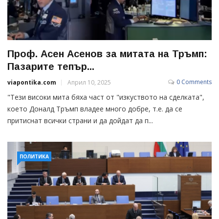
Проф. Асен Асенов за митата на Тръмп:
Пазарите тепър...
0 Comments
viapontika.com
Април 10, 2025
"Тези високи мита бяха част от "изкуството на сделката",
което Доналд Тръмп владее много добре, т.е. да се
притиснат всички страни и да дойдат да п...
ПОЛИТИКА