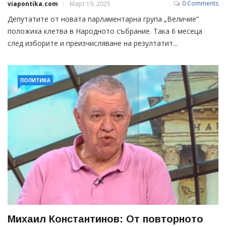
0 Comments
viapontika.com
Март 19, 2025
Депутатите от новата парламентарна група „Величие”
положиха клетва в Народното събрание. Така 6 месеца
след изборите и преизчисляване на резултатит...
ПОЛИТИКА
Михаил Константинов: От повторното