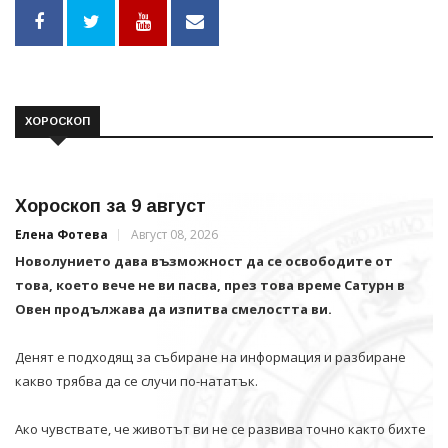
ХОРОСКОП
Хороскоп за 9 август
Елена Фотева
Август 08, 2026
Новолунието дава възможност да се освободите от
това, което вече не ви пасва, през това време Сатурн в
Овен продължава да изпитва смелостта ви.
Денят е подходящ за събиране на информация и разбиране
какво трябва да се случи по-нататък.
Ако чувствате, че животът ви не се развива точно както бихте