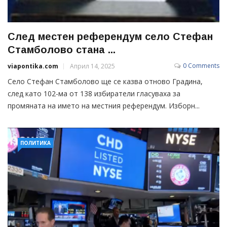
След местен референдум село Стефан
Стамболово стана ...
0 Comments
viapontika.com
Април 14, 2025
Село Стефан Стамболово ще се казва отново Градина,
след като 102-ма от 138 избиратели гласуваха за
промяната на името на местния референдум. Изборн...
ПОЛИТИКА