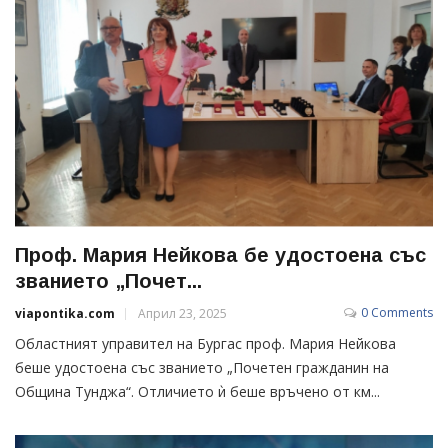
Проф. Мария Нейкова бе удостоена със
званието „Почет...
0 Comments
viapontika.com
Април 23, 2025
Областният управител на Бургас проф. Мария Нейкова
беше удостоена със званието „Почетен гражданин на
Община Тунджа“. Отличието ѝ беше връчено от км...