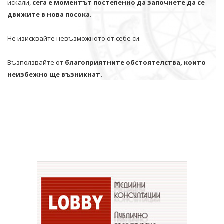
искали,
сега е моментът постепенно да започнете да се
движите в нова посока.
Не изисквайте невъзможното от себе си.
Възползвайте от
благоприятните обстоятелства, които
неизбежно ще възникнат.