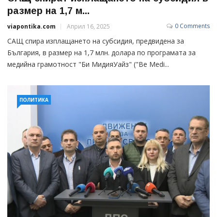
размер на 1,7 м...
0 Comments
viapontika.com
Април 16, 2025
САЩ спира изплащането на субсидия, предвидена за
България, в размер на 1,7 млн. долара по програмата за
медийна грамотност "Би МидияУайз" ("Be Medi...
ПОЛИТИКА