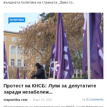
външната политика на страната. „Вместо...
ПОЛИТИКА
Протест на КНСБ: Лупи за депутатите
заради незабележ...
0 Comments
viapontika.com
Март 20, 2025
Протестиращи на организираната от КНСБ акция блокираха