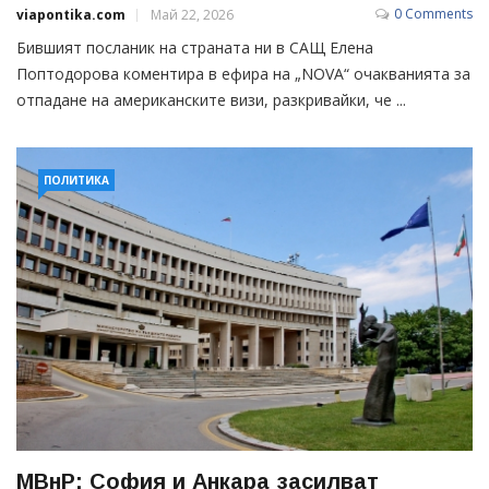
0 Comments
viapontika.com
Май 22, 2026
Бившият посланик на страната ни в САЩ Елена
Поптодорова коментира в ефира на „NOVA“ очакванията за
отпадане на американските визи, разкривайки, че ...
ПОЛИТИКА
МВнР: София и Анкара засилват