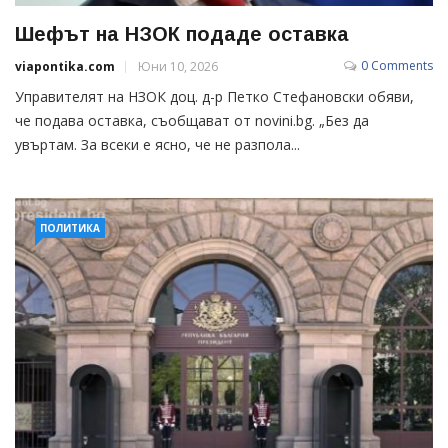
Шефът на НЗОК подаде оставка
0 Comments
viapontika.com
Юни 10, 2026
Управителят на НЗОК доц. д-р Петко Стефановски обяви,
че подава оставка, съобщават от novini.bg. „Без да
увъртам. За всеки е ясно, че не разпола...
ПОЛИТИКА