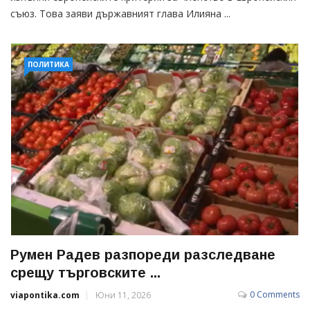
съюз. Това заяви държавният глава Илияна ...
ПОЛИТИКА
Румен Радев разпореди разследване
срещу търговските ...
0 Comments
viapontika.com
Юни 11, 2026