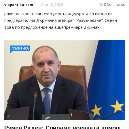
0 Comments
viapontika.com
Юни 10, 2026
равителството започва днес процедурата за избор на
председател на Държавна агенция "Разузнаване". Освен
това по предложение на вицепремиера и финан...
ПОЛИТИКА
Румен Радев: Спираме военната помощ