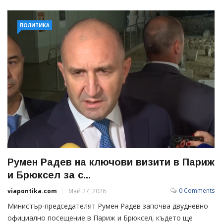
ПОЛИТИКА
Румен Радев на ключови визити в Париж
и Брюксел за с...
0 Comments
viapontika.com
Май 27, 2026
Министър-председателят Румен Радев започва двудневно
официално посещение в Париж и Брюксел, където ще