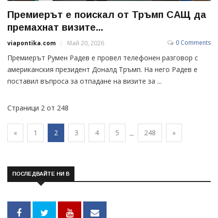
Премиерът е поискал от Тръмп САЩ да
премахнат визите...
0 Comments
viapontika.com
Май 20, 2026
Премиерът Румен Радев е провел телефонен разговор с
американския президент Доналд Тръмп. На него Радев е
поставил въпроса за отпадане на визите за ...
Страници 2 от 248
«
1
2
3
4
5
248
»
...
ПОСЛЕДВАЙТЕ НИ В