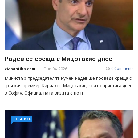
Радев се среща с Мицотакис днес
0 Comments
viapontika.com
Юни 04, 2026
Министър-председателят Румен Радев ще проведе среща с
гръцкия премиер Кириакос Мицотакис, който пристига днес
в София. Официалната визита е по п...
ПОЛИТИКА