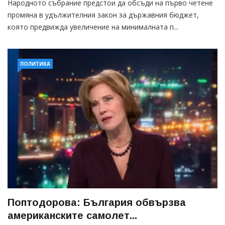
Народното събрание предстои да обсъди на първо четене
промяна в удължителния закон за държавния бюджет,
която предвижда увеличение на минималната п...
ПОЛИТИКА
Поптодорова: България обвързва
американските самолет...