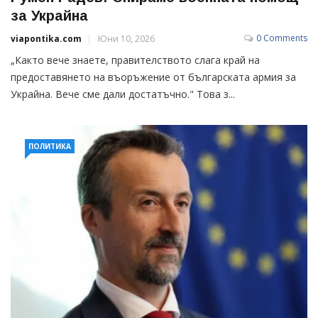
за Украйна
0 Comments
viapontika.com
Юни 10, 2026
„Както вече знаете, правителството слага край на
предоставянето на въоръжение от българската армия за
Украйна. Вече сме дали достатъчно." Това з...
ПОЛИТИКА