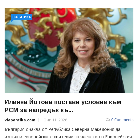
ПОЛИТИКА
Илияна Йотова постави условие към
РСМ за напредък къ...
0 Comments
viapontika.com
Юни 11, 2026
България очаква от Република Северна Македония да
изпълни европейските критерии за членство в Европейския