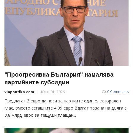
"Проогресивна България" намалява
партийните субсидии
0 Comments
viapontika.com
Юни 01, 2026
Предлагат 3 евро да носи за партиите един електорален
глас, вместо сегашните 4,09 евро Вдигат тавана на дълга с
3,8 млрд. евро за тещущи плащан...