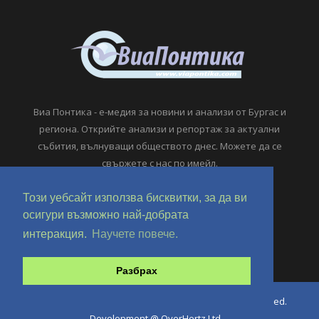
Виа Понтика - е-медия за новини и анализи от Бургас и
региона. Открийте анализи и репортаж за актуални
събития, вълнуващи обществото днес. Можете да се
свържете с нас по имейл.
viapontika@viapontika.com
Този уебсайт използва бисквитки, за да ви
осигури възможно най-добрата
интеракция.
Научете повече.
Разбрах
Copyright © 2018-2024 ViaPontika.com. All Rights Reserved.
Development @ OverHertz Ltd
Ω