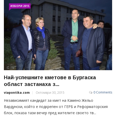
ИЗБОРИ 2015
Най-успешните кметове в Бургаска
област застанаха з...
0 Comments
viapontika.com
Октомври 30, 2015
Независимият кандидат за кмет на Камено Жельо
Вардунски, който е подкрепен от ГЕРБ и Реформаторския
блок, показа тази вечер пред жителите своето тв...