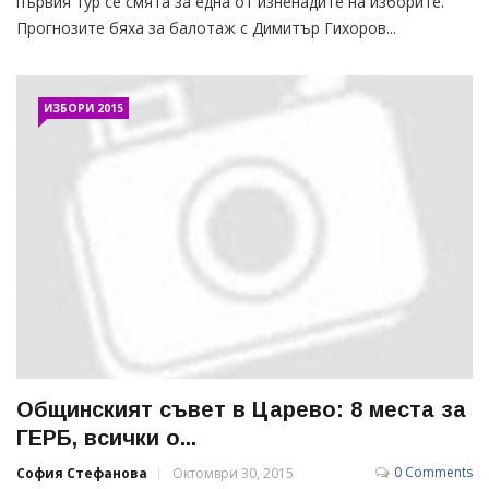
първия тур се смята за една от изненадите на изборите.
Прогнозите бяха за балотаж с Димитър Гихоров...
ИЗБОРИ 2015
Общинският съвет в Царево: 8 места за
ГЕРБ, всички о...
0 Comments
София Стефанова
Октомври 30, 2015