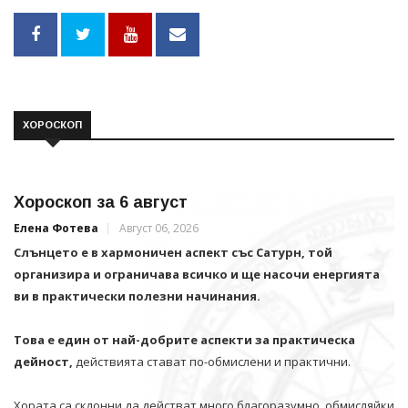
ХОРОСКОП
Хороскоп за 6 август
Елена Фотева
Август 06, 2026
Слънцето е в хармоничен аспект със Сатурн, той
организира и ограничава всичко и щe насочи енергията
ви в практически полезни начинания.
Това е един от най-добрите аспекти за практическа
дейност,
действията стават по-обмислени и практични.
Хората са склонни да действат много благоразумно, обмисляйки