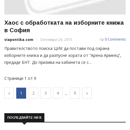
Хаос с обработката на изборните книжа
в София
0 Comments
viapontika.com
Октомври 26, 2015
Правителството поиска ЦИК да постави под охрана
изборните книжа и да разпусне хората от “Арена Армеец”,
предаде БНТ. До призива на кабинета се с...
Страници 1 от 9
«
1
2
3
4
9
»
...
ПОСЛЕДВАЙТЕ НИ В