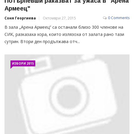
Потърпевши раказват за ужаса в "Арена
Армеец"
0 Comments
Соня Георгиева
Октомври 27, 2015
В зала „Арена Армеец“ са останали близо 300 членове на
СИК, разказаха хора, които излязоха от залата рано тази
сутрин. Втори ден продължава отч...
ИЗБОРИ 2015