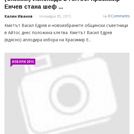
Енчев стана шеф ...
0 Comments
Калин Иванов
Ноември 05, 2015
Кметът Васил Едрев и новоизбраните общински съветници
в Айтос днес положиха клетва. Кметът Васил Едрев
(вдясно) аплодира избора на Красимир Е...
ИЗБОРИ 2015