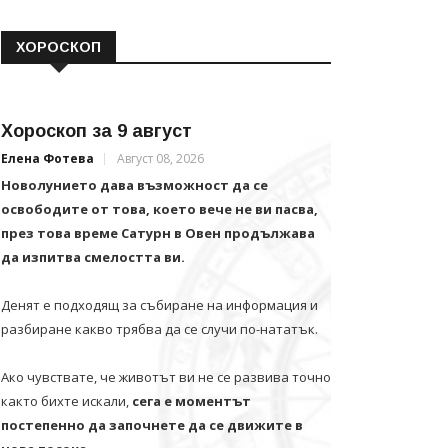
ХОРОСКОП
Хороскоп за 9 август
Елена Фотева
Август 08, 2026
Новолунието дава възможност да се
освободите от това, което вече не ви пасва,
през това време Сатурн в Овен продължава
да изпитва смелостта ви.
Денят е подходящ за събиране на информация и
разбиране какво трябва да се случи по-нататък.
Ако чувствате, че животът ви не се развива точно
както бихте искали,
сега е моментът
постепенно да започнете да се движите в