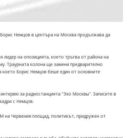
 Борис Немцов в центъра на Москва продължава да
я лидер на опозицията, което тръгва от района на
му. Траурната колона ще замени предварително
а което Борис Немцов беше един от основните
 интервю за радиостанцията "Эхо Москвы". Записите в
кадри с Немцов.
УМ на Червения площад, политикът, придружен от