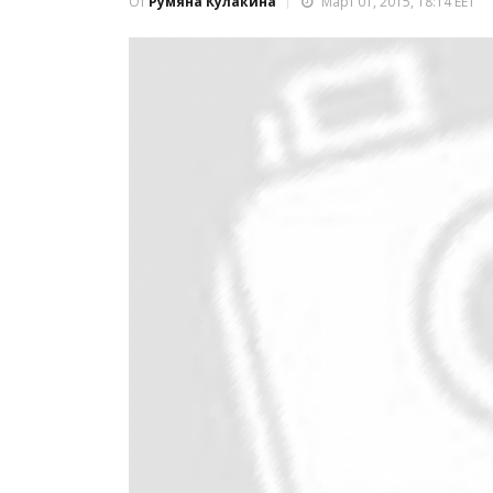
От
Румяна Кулакина
Март 01, 2015, 18:14 EET