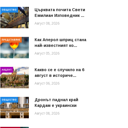
Църквата почита Свeти
ОБЩЕСТВО
Емилиан Изповедник ...
Август 08, 2026
Как Аперол шприц стана
ПРЕДСТАВЯНЕ
най-известният ко...
Август 05, 2026
Какво се е случило на 6
АКЦЕНТ
август в историче...
Август 06, 2026
Дронът паднал край
ОБЩЕСТВО
Кардам е украински
Август 08, 2026