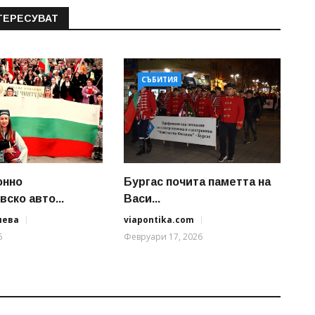
ТЕРЕСУВАТ
СЪБИТИЯ
онно
Бургас почита паметта на
ско авто...
Васи...
иева
viapontika.com
6
Февруари 17, 2026