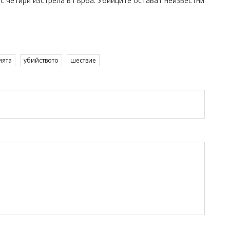
с четири изстрела в гърба. Убийците остават неизвестни
ията
убийството
шествие