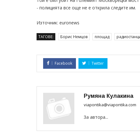
Той е бил убит на Големият Москворецки мост 
- полицията все още не е открила следите им.
Източник: euronews
ТАГОВЕ:
Борис Немцов
площад
радиостанц
Facebook
Twitter
Румяна Кулакина
viapontika@viapontika.com
За автора...