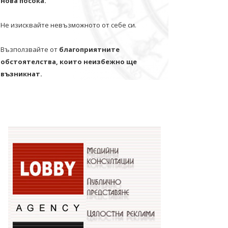
нова посока.
Не изисквайте невъзможното от себе си.
Възползвайте от
благоприятните
обстоятелства, които неизбежно ще
възникнат.