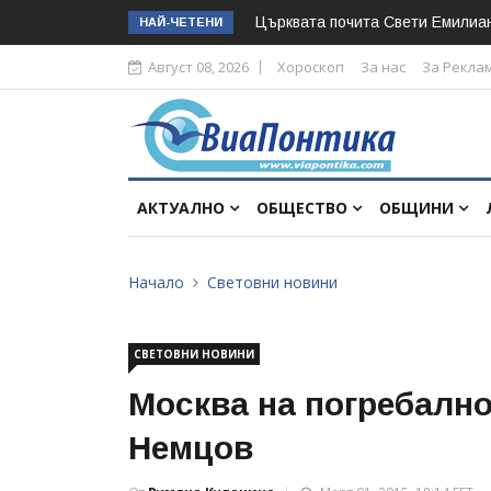
Църквата почита Свeти Емилиа
НАЙ-ЧЕТЕНИ
Август 08, 2026
Хороскоп
За нас
За Рекла
АКТУАЛНО
ОБЩЕСТВО
ОБЩИНИ
Начало
Световни новини
СВЕТОВНИ НОВИНИ
Москва на погребално
Немцов