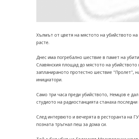
Хълмът от цветя на мястото на убийството на
расте.
Днес има погребално шествие в памет на убити
Славянския площад до мястото на убийството 
запланираното протестно шествие "Пролет", н
инициатори.
Само три часа преди убийството, Немцов е дал
студиото на радиостанцията станаха последни 
След интервюто и вечерята в ресторанта на Г
позната тръгнал пеш за дома си.