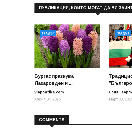
ПУБЛИКАЦИИ, КОИТО МОГАТ ДА ВИ ЗАИН
ГРАДЪТ
ГРАДЪТ
Бургас празнува
Традици
Лазаровден и ...
"Българов
viapontika.com
Соня Георг
Април 04, 2026
Март 03, 202
COMMENTS