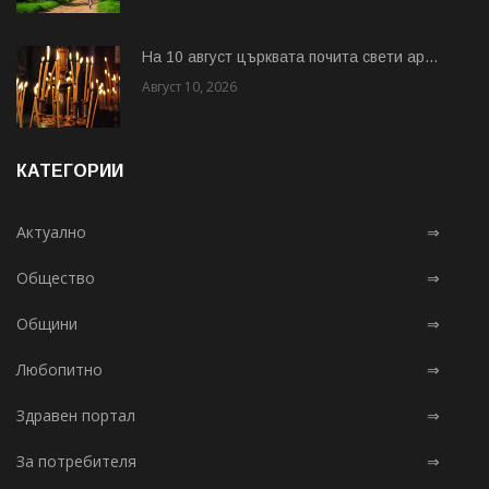
На 10 август църквата почита свети ар...
Август 10, 2026
КАТЕГОРИИ
Актуално
⇒
Общество
⇒
Общини
⇒
Любопитно
⇒
Здравен портал
⇒
За потребителя
⇒