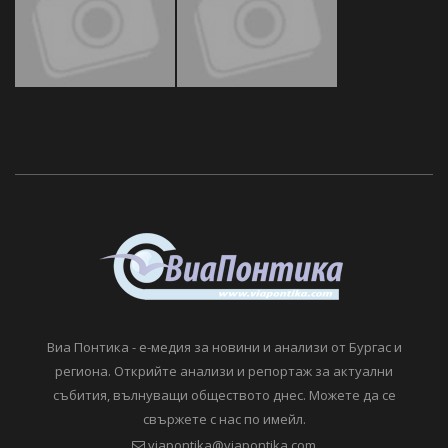
Виа Понтика - е-медия за новини и анализи от Бургас и
региона. Открийте анализи и репортаж за актуални
събития, вълнуващи обществото днес. Можете да се
свържете с нас по имейл.
viapontika@viapontika.com