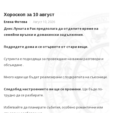
Хороскоп за 10 август
Елена Фотева
Август 10, 2026
Днес Луната в Рак предполага да отделите време на
семейни връзки и домакински задължения.
Подредете дома и се отървете от стари вещи.
Сутринта е подходяща за провеждане на важни разговори и
обсъждане .
Много идеи ще бъдат реализирани с подкрепата на съюзници.
Следобед настроението ви ще се промени.
Ще бъде по-
трудно да се разбирате.
Избягвайте да планирате събития, особено романтични или