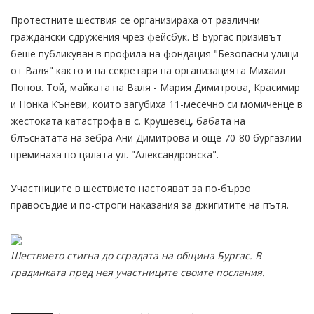
Протестните шествия се организираха от различни
граждански сдружения чрез фейсбук. В Бургас призивът
беше публикуван в профила на фондация "Безопасни улици
от Валя" както и на секретаря на организацията Михаил
Попов. Той, майката на Валя - Мария Димитрова, Красимир
и Нонка Къневи, които загубиха 11-месечно си момиченце в
жестоката катастрофа в с. Крушевец, бабата на
блъснатата на зебра Ани Димитрова и още 70-80 бургазлии
преминаха по цялата ул. "Александровска".
Участниците в шествието настояват за по-бързо
правосъдие и по-строги наказания за джигитите на пътя.
Шествието стигна до сградата на община Бургас. В
градинката пред нея участниците своите послания.