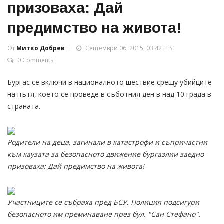
призоваха: Дай
предимство на живота!
От
Митко Добрев
Септември 06, 2015, 03:42 EEST
0 Comments
Бургас се включи в националното шествие срещу убийците
на пътя, което се проведе в съботния ден в над 10 града в
страната.
Родители на деца, загинали в катастрофи и съпричастни
към каузата за безопасното движение бургазлии заедно
призоваха: Дай предимство на живота!
Участниците се събраха пред БСУ. Полиция подсигури
безопасното им преминаване през бул. "Сан Стефано".