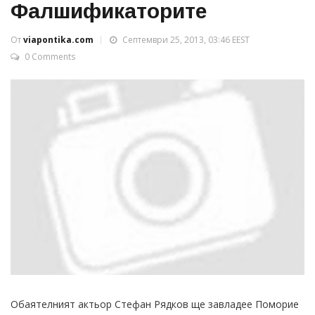
Фалшификаторите
От
viapontika.com
Септември 25, 2013, 03:46 EEST
0 Comments
Обаятелният актьор Стефан Рядков ще завладее Поморие