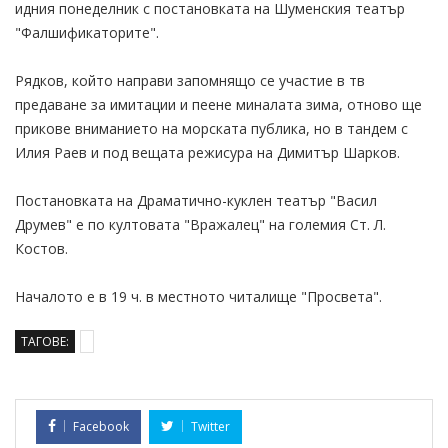
идния понеделник с постановката на Шуменския театър
"Фалшификаторите".
Рядков, който направи запомнящо се участие в тв
предаване за имитации и пеене миналата зима, отново ще
прикове вниманието на морската публика, но в тандем с
Илия Раев и под вещата режисура на Димитър Шарков.
Постановката на Драматично-куклен театър "Васил
Друмев" е по култовата "Вражалец" на големия Ст. Л.
Костов.
Началото е в 19 ч. в местното читалище "Просвета".
ТАГОВЕ:
Facebook
Twitter