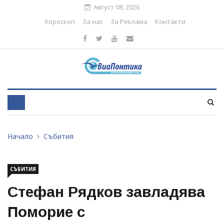
Август 08, 2026
Хороскоп
За нас
За Реклама
Контакти
Начало
Събития
СЪБИТИЯ
Стефан Рядков завладява
Поморие с