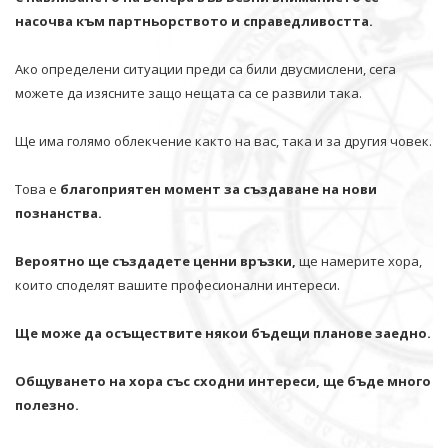
насочва към партньорството и справедливостта.
Ако определени ситуации преди са били двусмислени, сега
можете да изясните защо нещата са се развили така.
Ще има голямо облекчение както на вас, така и за другия човек.
Това е
благоприятен момент за създаване на нови
познанства.
Вероятно ще създадете ценни връзки,
ще намерите хора,
които споделят вашите професионални интереси.
Ще може да осъществите някои бъдещи планове заедно.
Общуването на хора със сходни интереси, ще бъде много
полезно.