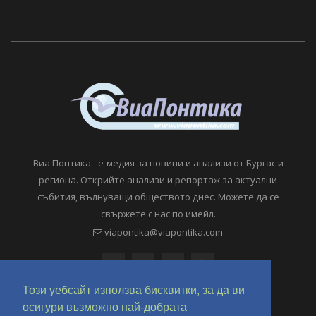
Виа Понтика - е-медия за новини и анализи от Бургас и
региона. Открийте анализи и репортаж за актуални
събития, вълнуващи обществото днес. Можете да се
свържете с нас по имейл.
viapontika@viapontika.com
Този уебсайт използва бисквитки, за да ви
осигури възможно най-добрата