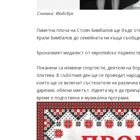
Снимка: Фейсбук
Паметна плоча на Стоян Бимбалов ще бъде отк
Крали Бимбалов до семейната ни къща съобщи 
Бронзовият медалист от европейско първенство
Поканени са изявени спортисти, деятели на бо
Златева. В съботния ден ще се проведат народ
които ще се включат състезатели на различна 
дарения, обясни кметът. Идеята му е да превъ
време е подготвена и музикална програма.