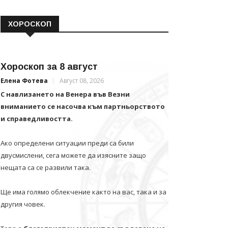
ХОРОСКОП
Хороскоп за 8 август
Елена Фотева
Август 08, 2026
С навлизането на Венера във Везни
вниманието се насочва към партньорството
и справедливостта.
Ако определени ситуации преди са били
двусмислени, сега можете да изясните защо
нещата са се развили така.
Ще има голямо облекчение както на вас, така и за
другия човек.