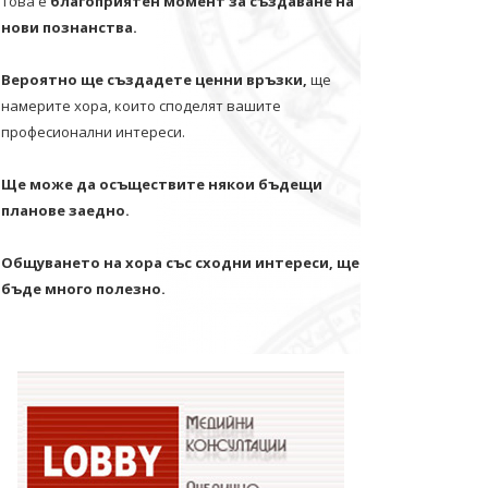
Това е
благоприятен момент за създаване на
нови познанства.
Вероятно ще създадете ценни връзки,
ще
намерите хора, които споделят вашите
професионални интереси.
Ще може да осъществите някои бъдещи
планове заедно.
Общуването на хора със сходни интереси, ще
бъде много полезно.