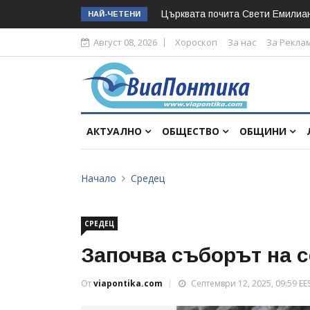
Църквата почита Свeти Емилиа
НАЙ-ЧЕТЕНИ
Август 08, 2026
Хороскоп
За нас
За Рекла
АКТУАЛНО
ОБЩЕСТВО
ОБЩИНИ
Начало
Средец
СРЕДЕЦ
Започва съборът на 
От
viapontika.com
Септември 12, 2025, 09:59 EE