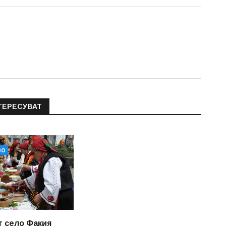
ТЕРЕСУВАТ
ВО
т село Факия