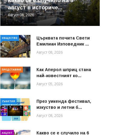
Какво се е случило на 8
август в историче...
Август 08, 2026
Църквата почита Свeти
ОБЩЕСТВО
Емилиан Изповедник ...
Август 08, 2026
Как Аперол шприц стана
ПРЕДСТАВЯНЕ
най-известният ко...
Август 05, 2026
През уикенда фестивал,
СЪБИТИЯ
изкуство и летни б...
Август 08, 2026
Какво се е случило на 6
АКЦЕНТ