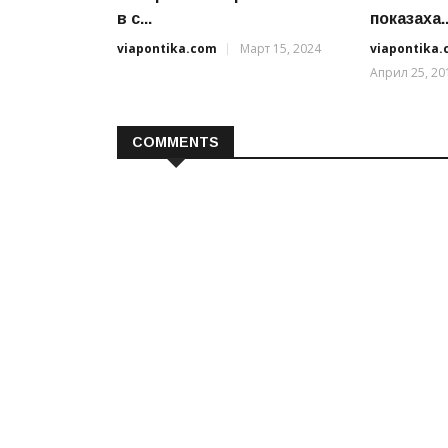
в с...
показаха..
viapontika.com
Март 15, 2024
viapontika
Април 25, 20
COMMENTS