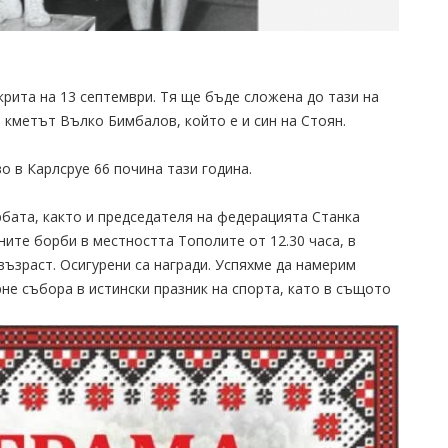
рита на 13 септември. Тя ще бъде сложена до тази на
кметът Вълко Бимбалов, който е и син на Стоян.
 в Карлсруе 66 почина тази година.
рбата, както и председателя на федерацията Станка
ните борби в местността Тополите от 12.30 часа, в
възраст. Осигурени са награди. Успяхме да намерим
рне събора в истински празник на спорта, като в същото