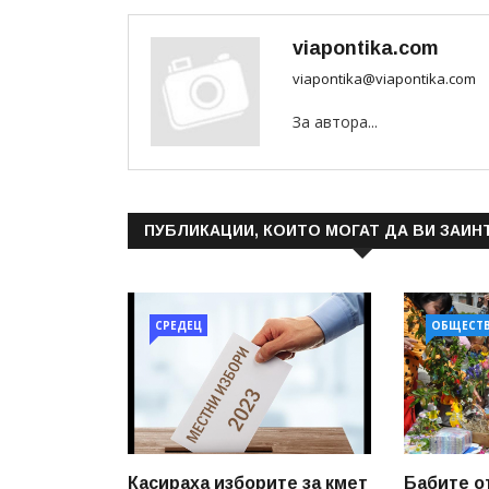
viapontika.com
viapontika@viapontika.com
За автора...
ПУБЛИКАЦИИ, КОИТО МОГАТ ДА ВИ ЗАИН
СРЕДЕЦ
ОБЩЕСТ
Касираха изборите за кмет
Бабите о