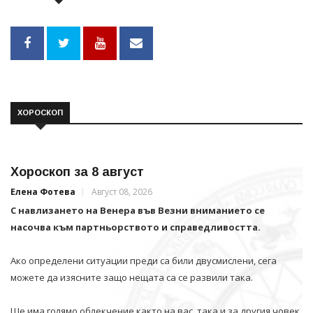
ХОРОСКОП
Хороскоп за 8 август
Елена Фотева
Август 08, 2026
С навлизането на Венера във Везни вниманието се
насочва към партньорството и справедливостта.
Ако определени ситуации преди са били двусмислени, сега
можете да изясните защо нещата са се развили така.
Ще има голямо облекчение както на вас, така и за другия човек.