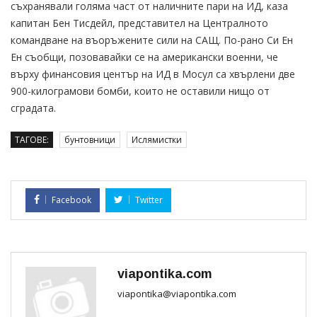
съхранявали голяма част от наличните пари на ИД, каза
капитан Бен Тисдейл, представител на Централното
командване на въоръжените сили на САЩ. По-рано Си Ен
Ен съобщи, позовавайки се на американски военни, че
върху финансовия център на ИД в Мосул са хвърлени две
900-килограмови бомби, които не оставили нищо от
сградата.
ТАГОВЕ:
бунтовници
Ислямистки
Facebook
Twitter
viapontika.com
viapontika@viapontika.com