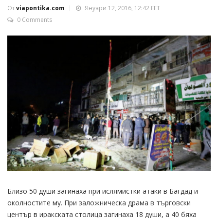
От
viapontika.com
Януари 12, 2016, 12:42 EET
0 Comments
Близо 50 души загинаха при ислямистки атаки в Багдад и
околностите му. При заложническа драма в търговски
център в иракската столица загинаха 18 души, а 40 бяха