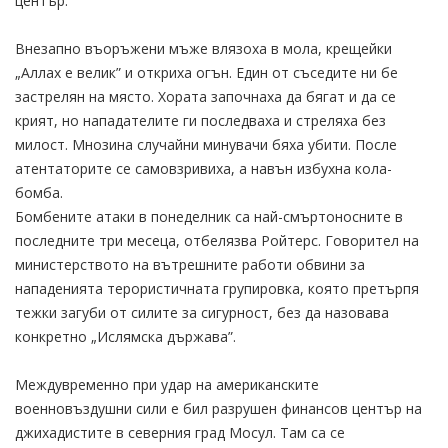
център:
Внезапно въоръжени мъже влязоха в мола, крещейки
„Аллах е велик” и откриха огън. Един от съседите ни бе
застрелян на място. Хората започнаха да бягат и да се
крият, но нападателите ги последваха и стреляха без
милост. Мнозина случайни минувачи бяха убити. После
атентаторите се самовзривиха, а навън избухна кола-
бомба.
Бомбените атаки в понеделник са най-смъртоносните в
последните три месеца, отбелязва Ройтерс. Говорител на
министерството на вътрешните работи обвини за
нападенията терористичната групировка, която претърпя
тежки загуби от силите за сигурност, без да назовава
конкретно „Ислямска държава”.
Междувременно при удар на американските
военновъздушни сили е бил разрушен финансов център на
джихадистите в северния град Мосул. Там са се