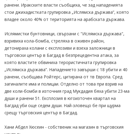
ранени. Иракските власти съобщиха, че зад нападенията
стои джихадистката групировка „Ислямска държава”, която
владее около 40% от територията на арабската държава.
Ислямистки бунтовници, свързани с "Ислямска държава",
взривиха кола-бомба, стреляха в оживен район,
детонираха колани с експлозиви и взеха заложници в
търговски център в Багдад в безпрецедентна атака, за
която властите обвиниха терористичната групировка
„Ислямска държава”. Нападението завърши с 18 убити и 40
ранени, съобщава Ройтерс, цитирана от тв Европа. Сред
загиналите има и полицаи. Отделно от това при взрив на
две коли-бомби в източния град Мукдадия бяха убити 23-ма
души и ранени 51. Експлозия в югоизточен квартал на
Багдад уби още седем души. Най-зловещо бе при щурма
срещу търговския център в Багдад.
Хани Абдел Хюсеин - собственик на магазин в търговския