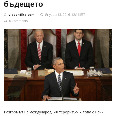
бъдещето
От
viapontika.com
Януари 13, 2016, 12:16 EET
0 Comments
Разгромът на международния тероризъм – това е най-