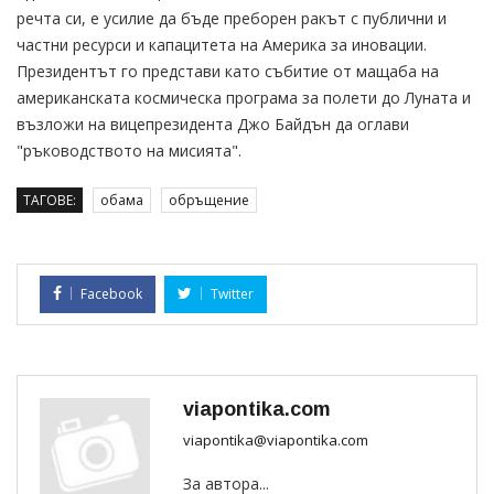
речта си, е усилие да бъде преборен ракът с публични и
частни ресурси и капацитета на Америка за иновации.
Президентът го представи като събитие от мащаба на
американската космическа програма за полети до Луната и
възложи на вицепрезидента Джо Байдън да оглави
"ръководството на мисията".
ТАГОВЕ:
обама
обръщение
Facebook
Twitter
viapontika.com
viapontika@viapontika.com
За автора...