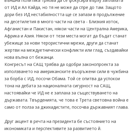
външна политика трябва да се фокусира върху заплахата
от ИД и Ал Кайда, но тя не може да спре до там. Защото
дори без ИД нестабилността ще се запази в продължение
на десетилетия в много части на света - Близкия изток,
Афганистан и Пакистан, някои части на Централна Америка,
Африка и Азия. Някои от тези места могат да бъдат станат
убежище за нови терористични мрежи, други да станат
жертви на междуетнически конфликти или глад, създавайки
нова вълна от бежанци.
Конгресът на САЩ трябва да одобри законопроекта за
използването на американските въоръжени сили в чужбина
за борба с ИД, посочи Обама. Той се опитва да успокои
тона на дебата за националната сигурност на САЩ,
настоявайки че ИД не е заплаха за съществуването на
държавата. Твърденията, че това е Трета световна война е
само от полза за джихадистите, посочва държавният глава.
Друг акцент в речта на президента бе състоянието на
икономиката и перспективите за развитието й.