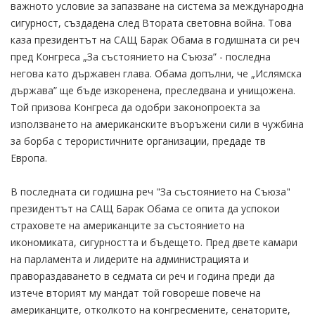
важното условие за запазване на система за международна
сигурност, създадена след Втората световна война. Това
каза президентът на САЩ Барак Обама в годишната си реч
пред Конгреса „За състоянието на Съюза” - последна
негова като държавен глава. Обама допълни, че „Ислямска
държава” ще бъде изкоренена, преследвана и унищожена.
Той призова Конгреса да одобри законопроекта за
използването на американските въоръжени сили в чужбина
за борба с терористичните организации, предаде тв
Европа.
В последната си годишна реч "За състоянието на Съюза"
президентът на САЩ Барак Обама се опита да успокои
страховете на американците за състоянието на
икономиката, сигурността и бъдещето. Пред двете камари
на парламента и лидерите на администрацията и
правораздаването в седмата си реч и година преди да
изтече вторият му мандат той говореше повече на
американците, отколкото на конгресмените, сенаторите,