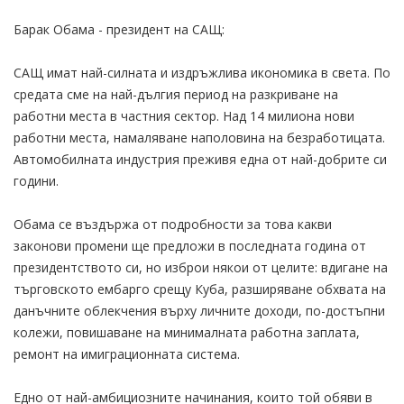
Барак Обама - президент на САЩ:
САЩ имат най-силната и издръжлива икономика в света. По
средата сме на най-дългия период на разкриване на
работни места в частния сектор. Над 14 милиона нови
работни места, намаляване наполовина на безработицата.
Автомобилната индустрия преживя една от най-добрите си
години.
Обама се въздържа от подробности за това какви
законови промени ще предложи в последната година от
президентството си, но изброи някои от целите: вдигане на
търговското ембарго срещу Куба, разширяване обхвата на
данъчните облекчения върху личните доходи, по-достъпни
колежи, повишаване на минималната работна заплата,
ремонт на имиграционната система.
Едно от най-амбициозните начинания, които той обяви в