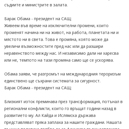
съдиите и министрите в залата.
Барак Обама - президент на САЩ:
Живеем във време на изключителни промени, които
променят начина ни на живот, на работа, планетата ни и
мястото ни в света. Това е промяна, която може да
увеличи възможностите пред нас или да разшири
неравенството между нас. И независимо дали ни харесва
или не, темпото на тази промяна само ще се ускорява.
Обама заяви, че разгромът на международния тероризъм
единствено ще съхрани системата за сигурност.
Барак Обама - президент на САЩ:
Близкият изток преминава през трансформация, потънал в
регионални конфликти, които го връщат години назад в
развитието му. Ал Кайда и Ислямска държава
представляват пряка заплаха за нашите граждани. Нашата