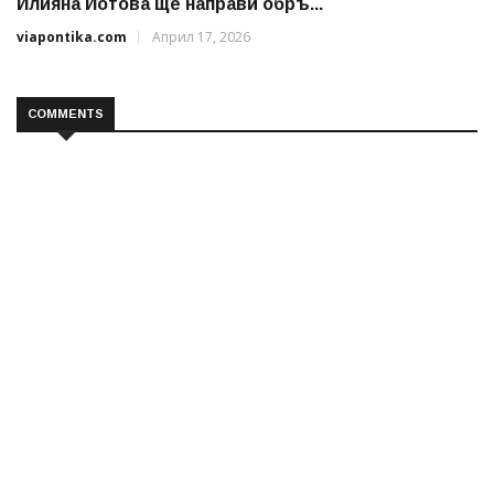
Илияна Йотова ще направи обръ...
viapontika.com
Април 17, 2026
COMMENTS