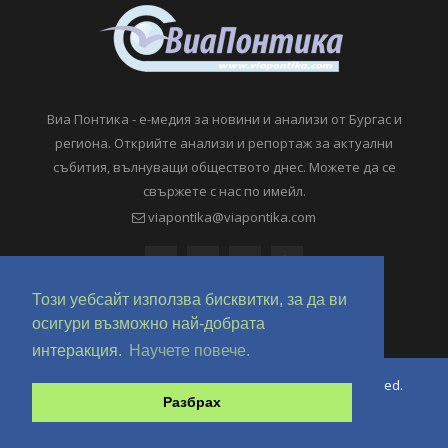
Виа Понтика - е-медия за новини и анализи от Бургас и
региона. Открийте анализи и репортаж за актуални
събития, вълнуващи обществото днес. Можете да се
свържете с нас по имейл.
viapontika@viapontika.com
Този уебсайт използва бисквитки, за да ви
осигури възможно най-добрата
интеракция.
Научете повече.
Copyright © 2018-2024 ViaPontika.com. All Rights Reserved.
Разбрах
Development @ OverHertz Ltd
Ω
За нас
За Реклама
Контакти