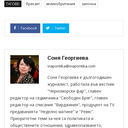
ТАГОВЕ:
брекзит
великобритания
започна
Facebook
Twitter
Соня Георгиева
viapontika@viapontika.com
Соня Георгиева е дългогодишен
журналист, работила във вестник
"Черноморски фар", главен
редактор на седмичника "Свободен Бряг", главен
редактор на списание "Вирджиния", продуцент на TV
предаванията "Неделно матине" и "Ревю".
Приоритетни теми за нея са политиката и
обществените отношения, здравеопазването,