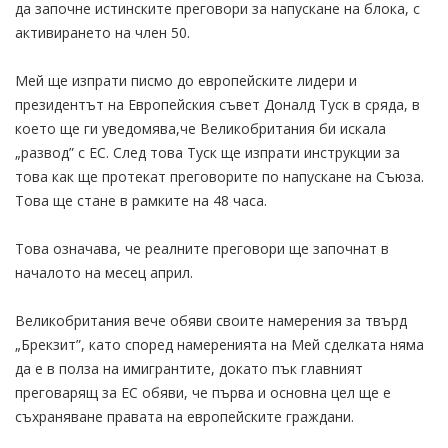
да започне истинските преговори за напускане на блока, с
активирането на член 50.
Мей ще изпрати писмо до европейските лидери и
президентът на Европейския съвет Доналд Туск в сряда, в
което ще ги уведомява,че Великобритания би искала
„развод” с ЕС. След това Туск ще изпрати инструкции за
това как ще протекат преговорите по напускане на Съюза.
Това ще стане в рамките на 48 часа.
Това означава, че реалните преговори ще започнат в
началото на месец април.
Великобритания вече обяви своите намерения за твърд
„Брекзит”, като според намеренията на Мей сделката няма
да е в полза на имигрантите, докато пък главният
преговарящ за ЕС обяви, че първа и основна цел ще е
съхраняване правата на европейските граждани.