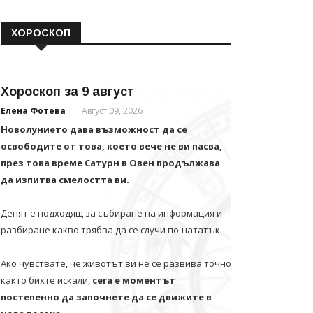
ХОРОСКОП
Хороскоп за 9 август
Елена Фотева
Август 09, 2026
Новолунието дава възможност да се
освободите от това, което вече не ви пасва,
през това време Сатурн в Овен продължава
да изпитва смелостта ви.
Денят е подходящ за събиране на информация и
разбиране какво трябва да се случи по-нататък.
Ако чувствате, че животът ви не се развива точно
както бихте искали,
сега е моментът
постепенно да започнете да се движите в