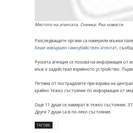
Мястото на атентата. Снимка: Риа новости
Разследващите органи са намерили мъжки пале
беше извършен самоубийствен атентат
, съобщ
Руската агенция се позова на информация от и
мъж е задействал взривното устройство. Първ
Петима от пострадалите при взрива на централ
крайно тежко състояние по информация от ме
Още 11 души се намират в тежко състояние. З7
Други 7 души са в по-леко състояние.
ТАГОВЕ: