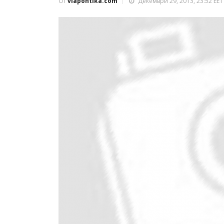
От
viapontika.com
Декември 29, 2013, 23:52 EET