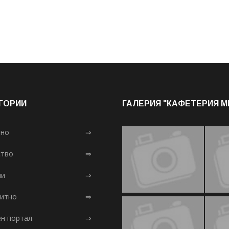
ГОРИИ
ГАЛЕРИЯ "КАФЕТЕРИЯ 
лно
⇒
тво
⇒
ни
⇒
итно
⇒
ен портал
⇒