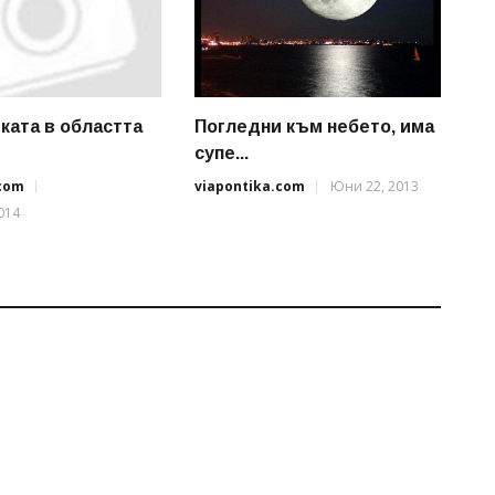
ката в областта
Погледни към небето, има
супе...
.com
viapontika.com
Юни 22, 2013
014