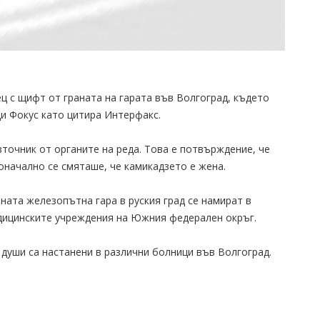
ц с щифт от граната на гарата във Волгоград, където
и Фокус като цитира Интерфакс.
зточник от органите на реда. Това е потвърждение, че
оначално се смяташе, че камикадзето е жена.
ната железопътна гара в руския град се намират в
дицинските учреждения на Южния федерален окръг.
 души са настанени в различни болници във Волгоград.