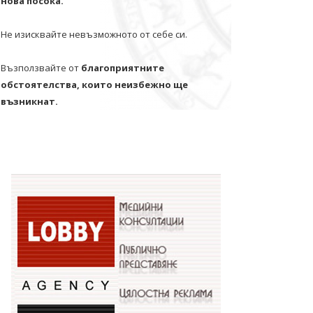
нова посока.
Не изисквайте невъзможното от себе си.
Възползвайте от
благоприятните
обстоятелства, които неизбежно ще
възникнат.