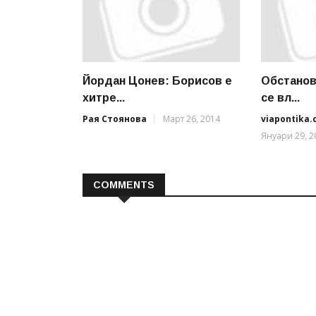
Йордан Цонев: Борисов е
Обстанов
хитре...
се вл...
Рая Стоянова
Март 26, 2014
viapontika
Януари 29, 2
COMMENTS