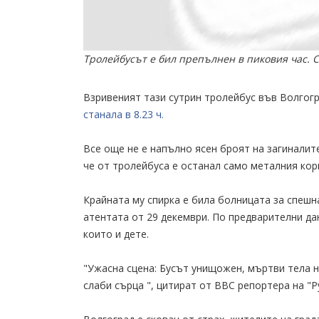
Тролейбусът е бил препълнен в пиковия час. 
Взривеният тази сутрин тролейбус във Волгогр
станала в 8.23 ч.
Все още не е напълно ясен броят на загиналит
че от тролейбуса е останал само металния кор
Крайната му спирка е била болницата за спешн
атентата от 29 декември. По предварителни дан
които и дете.
"Ужасна сцена: Бусът унищожен, мъртви тела на
слаби сърца ", цитират от BBC репортера на "