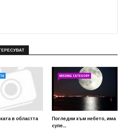
ТЕРЕСУВАТ
АТА
MISSING CATEGORY
ката в областта
Погледни към небето, има
супе...