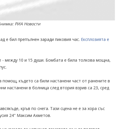
Снимка: РИА Новости
ад е бил препълнен заради пиковия час.
Експлозията е
е - между 10 и 15 души. Бомбата е била толкова мощна,
пус.
а помощ, където са били настанени част от ранените в
ни настанени в болница след втория взрив са 23, сред
всякъде, кръв по снега. Тази сцена не е за хора със
Русия 24" Максим Ахметов.