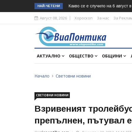
Какво се е случило на 6 август 
НАЙ-ЧЕТЕНИ
Август 08, 2026
Хороскоп
За нас
За Рекла
АКТУАЛНО
ОБЩЕСТВО
ОБЩИНИ
Начало
Световни новини
СВЕТОВНИ НОВИНИ
Взривеният тролейбус
препълнен, пътувал 