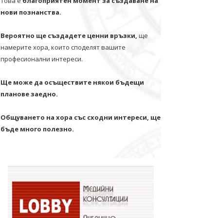
Това е
благоприятен момент за създаване на
нови познанства.
Вероятно ще създадете ценни връзки,
ще
намерите хора, които споделят вашите
професионални интереси.
Ще може да осъществите някои бъдещи
планове заедно.
Общуването на хора със сходни интереси, ще
бъде много полезно.