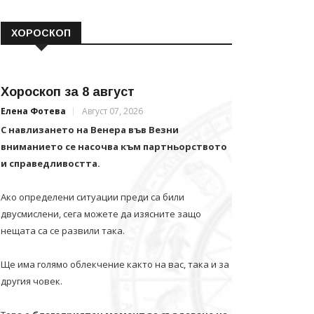
ХОРОСКОП
Хороскоп за 8 август
Елена Фотева
Август 07, 2026
С навлизането на Венера във Везни
вниманието се насочва към партньорството
и справедливостта.
Ако определени ситуации преди са били
двусмислени, сега можете да изясните защо
нещата са се развили така.
Ще има голямо облекчение както на вас, така и за
другия човек.