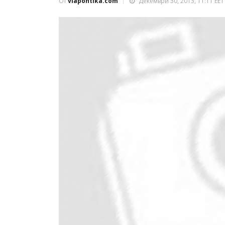
От
viapontika.com
Декември 30, 2013, 11:11 EET