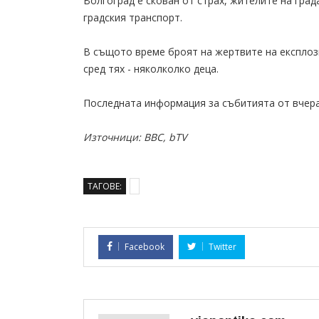
Волгоград е скован от страх, жителите на град
градския транспорт.
В същото време броят на жертвите на експлози
сред тях - няколколко деца.
Последната информация за събитията от вчера
Източници: BBC, bTV
ТАГОВЕ:
Facebook
Twitter