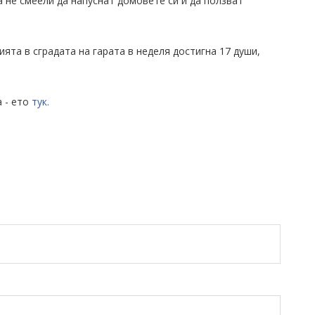
а не смеели да напуснат домовете си и да ползват
ята в сградата на гарата в неделя достигна 17 души,
 - ето
тук.