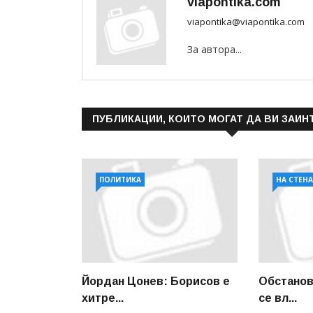
viapontika.com
viapontika@viapontika.com
За автора...
ПУБЛИКАЦИИ, КОИТО МОГАТ ДА ВИ ЗАИН
ПОЛИТИКА
НА СТЕН
Йордан Цонев: Борисов е
Обстанов
хитре...
се вл...