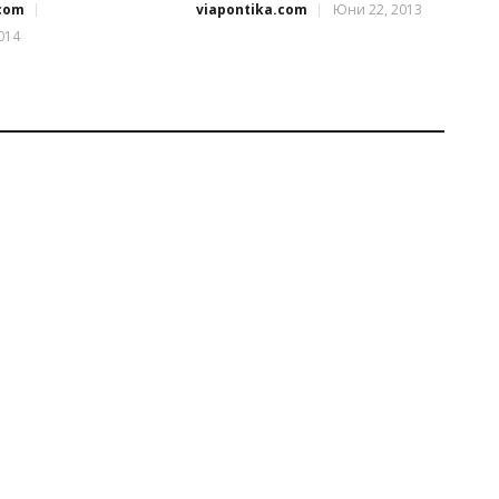
.com
viapontika.com
Юни 22, 2013
014