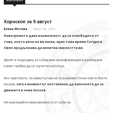
ХОРОСКОП
Хороскоп за 9 август
Елена Фотева
Август 08, 2026
Новолунието дава възможност да се освободите от
това, което вече не ви пасва, през това време Сатурн в
Овен продължава да изпитва смелостта ви.
Денят е подходящ за събиране на информация и разбиране
какво трябва да се случи по-нататък.
Ако чувствате, че животът ви не се развива точно както бихте
искали,
сега е моментът постепенно да започнете да се
движите в нова посока.
Не изисквайте невъзможното от себе си.