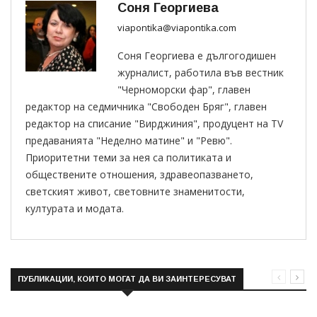
Соня Георгиева
viapontika@viapontika.com
Соня Георгиева е дългогодишен
журналист, работила във вестник
"Черноморски фар", главен
редактор на седмичника "Свободен Бряг", главен
редактор на списание "Вирджиния", продуцент на TV
предаванията "Неделно матине" и "Ревю".
Приоритетни теми за нея са политиката и
обществените отношения, здравеопазването,
светският живот, световните знаменитости,
културата и модата.
ПУБЛИКАЦИИ, КОИТО МОГАТ ДА ВИ ЗАИНТЕРЕСУВАТ