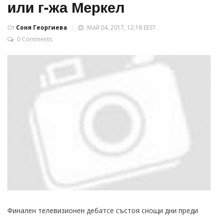
или г-жа Меркел
От
Соня Георгиева
Май 04, 2017, 12:18 EEST
0 Comments
Финален телевизионен дебатсе състоя снощи дни преди