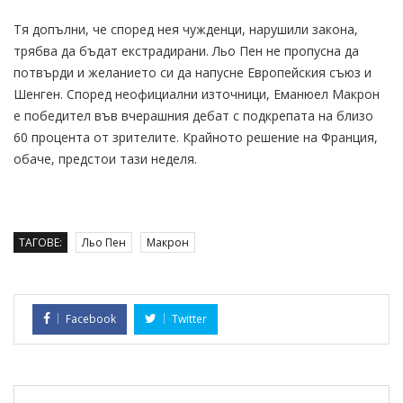
Тя допълни, че според нея чужденци, нарушили закона,
трябва да бъдат екстрадирани. Льо Пен не пропусна да
потвърди и желанието си да напусне Европейския съюз и
Шенген. Според неофициални източници, Еманюел Макрон
е победител във вчерашния дебат с подкрепата на близо
60 процента от зрителите. Крайното решение на Франция,
обаче, предстои тази неделя.
ТАГОВЕ:
Льо Пен
Макрон
Facebook
Twitter