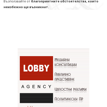
Възползвайте от
благоприятните обстоятелства, които
неизбежно ще възникнат.