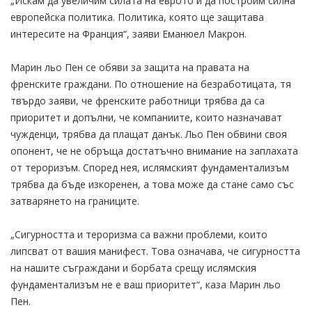
„Искам да увеличим силата на еврото и да построим силна
европейска политика. Политика, която ще защитава
интересите на Франция“, заяви Еманюел Макрон.
Марин льо Пен се обяви за защита на правата на
френските граждани. По отношение на безработицата, тя
твърдо заяви, че френските работници трябва да са
приоритет и допълни, че компаниите, които назначават
чужденци, трябва да плащат данък. Льо Пен обвини своя
опонент, че не обръща достатъчно внимание на заплахата
от тероризъм. Според нея, ислямският фундаментализъм
трябва да бъде изкоренен, а това може да стане само със
затварянето на границите.
„Сигурността и тероризма са важни проблеми, които
липсват от вашия манифест. Това означава, че сигурността
на нашите съграждани и борбата срещу ислямския
фундаментализъм не е ваш приоритет“, каза Марин льо
Пен.