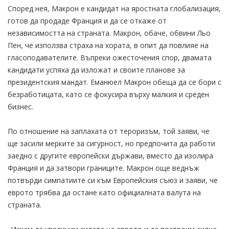
Според нея, Макрон е кандидат на яростната глобализация,
готов да продаде Франция и да се откаже от
независимостта на страната. Макрон, обаче, обвини Льо
Пен, че използва страха на хората, в опит да повлияе на
гласоподавателите. Въпреки ожесточения спор, двамата
кандидати успяха да изложат и своите планове за
президентския мандат. Еманюел Макрон обеща да се бори с
безработицата, като се фокусира върху малкия и среден
бизнес.
По отношение на заплахата от тероризъм, той заяви, че
ще засили мерките за сигурност, но предпочита да работи
заедно с другите европейски държави, вместо да изолира
Франция и да затвори границите. Макрон още веднъж
потвърди симпатиите си към Европейския съюз и заяви, че
еврото трябва да остане като официалната валута на
страната.