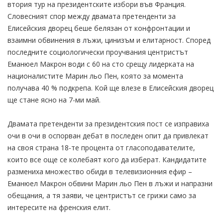
втория тур на президентските избори във Франция.
Словесният спор между двамата претенденти за
Елисейския дворец беше белязан от конфронтации и
взаимни обвинения в лъжи, цинизъм и елитарност. Според
последните социологически проучвания центристът
Еманюел Макрон води с 60 на сто срещу лидерката на
националистите Марин льо Пен, която за момента
получава 40 % подкрепа. Кой ще влезе в Елисейския дворец
ще стане ясно на 7-ми май.
Двамата претенденти за президентския пост се изправиха
очи в очи в оспорван дебат в последен опит да привлекат
на своя страна 18-те процента от гласоподавателите,
които все още се колебаят кого да изберат. Кандидатите
размениха множество обиди в телевизионния ефир –
Еманюел Макрон обвини Марин льо Пен в лъжи и напразни
обещания, а тя заяви, че центристът се грижи само за
интересите на френския елит.