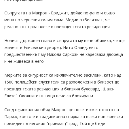
Съпругата на Макрон - Бриджит, дойде по-рано и също
мина по червения килим сама. Медии отбелязват, че
реално тя първа влезе в президентската резиденция.
Новият държавен глава и съпругата му вече обявиха, че ще
живеят в Елисейския дворец. Нито Оланд, нито
предшественикът му Никола Саркози не харесваха двореца
и не живееха в него.
Мерките за сигурност са изключително засилени, като над
1500 полицейски служители са разположени в близост до
президентската резиденция и близкия булевард „Шанз-
Елизе“. Околните пътища вече са блокирани.
След официалния обяд Макрон ще посети кметството на
Париж, което е и традиционна спирка за всеки нов френски
президент в неговия "приемащ" град. Той ще бъде