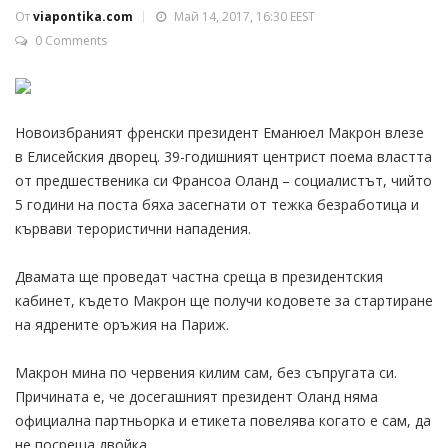
От
viapontika.com
Май 14, 2017, 16:30 EEST
0 Comments
Новоизбраният френски президент Еманюел Макрон влезе
в Елисейския дворец. 39-годишният центрист поема властта
от предшественика си Франсоа Оланд – социалистът, чийто
5 години на поста бяха засегнати от тежка безработица и
кървави терористични нападения.
Двамата ще проведат частна среща в президентския
кабинет, където Макрон ще получи кодовете за стартиране
на ядрените оръжия на Париж.
Макрон мина по червения килим сам, без съпругата си.
Причината е, че досегашният президент Оланд няма
официална партньорка и етикета повелява когато е сам, да
не посреща двойка.