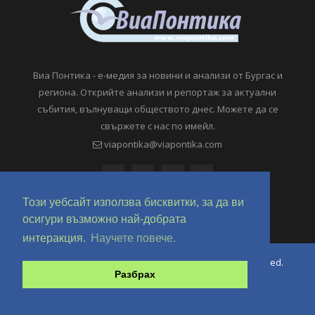
Виа Понтика - е-медия за новини и анализи от Бургас и
региона. Открийте анализи и репортаж за актуални
събития, вълнуващи обществото днес. Можете да се
свържете с нас по имейл.
viapontika@viapontika.com
Този уебсайт използва бисквитки, за да ви
осигури възможно най-добрата
интеракция.
Научете повече.
Copyright © 2018-2024 ViaPontika.com. All Rights Reserved.
Разбрах
Development @ OverHertz Ltd
Ω
За нас
За Реклама
Контакти