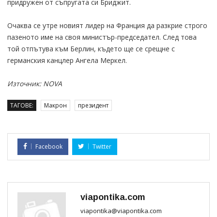
придружен от съпругата си Бриджит.
Очаква се утре новият лидер на Франция да разкрие строго
пазеното име на своя министър-председател. След това
той отпътува към Берлин, където ще се срещне с
германския канцлер Ангела Меркел.
Източник: NOVA
ТАГОВЕ:
Макрон
президент
Facebook
Twitter
viapontika.com
viapontika@viapontika.com