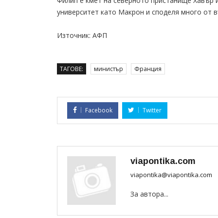
Филип е кмет на северното пристанище Хавър и
университет като Макрон и споделя много от в
Източник: АФП
ТАГОВЕ:
министър
Франция
Facebook
Twitter
viapontika.com
viapontika@viapontika.com
За автора...