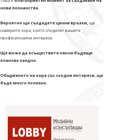
Това е
благоприятен момент за създаване на
нови познанства.
Вероятно ще създадете ценни връзки,
ще
намерите хора, които споделят вашите
професионални интереси.
Ще може да осъществите някои бъдещи
планове заедно.
Общуването на хора със сходни интереси, ще
бъде много полезно.