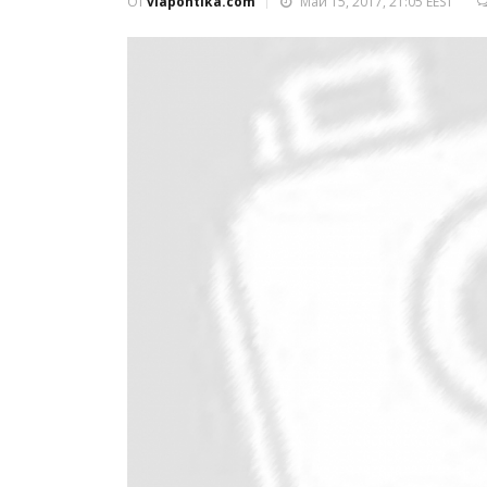
От
viapontika.com
Май 15, 2017, 21:05 EEST