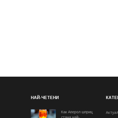
НАЙ-ЧЕТЕНИ
КАТЕ
Как Аперол шприц
Актуа
стана най-