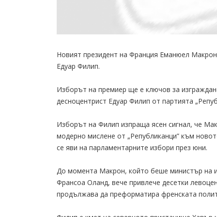
Новият президент на Франция Еманюел Макрон 
Едуар Филип.
Изборът на премиер ще е ключов за изграждан
десноцентрист Едуар Филип от партията „Репуб
Изборът на Филип изпраща ясен сигнал, че Мак
модерно мислене от „Републиканци” към новот
се яви на парламентарните избори през юни.
До момента Макрон, който беше министър на и
Франсоа Оланд, вече привлече десетки левоце
продължава да преформатира френската полит