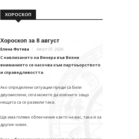
ХОРОСКОП
Хороскоп за 8 август
Елена Фотева
Август 07, 2026
С навлизането на Венера във Везни
вниманието се насочва към партньорството
и справедливостта.
Ако определени ситуации преди са били
двусмислени, сега можете да изясните защо
нещата са се развили така.
Ще има голямо облекчение както на вас, така и за
другия човек.