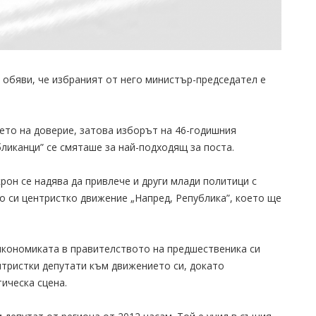
обяви, че избраният от него министър-председател е
ето на доверие, затова изборът на 46-годишния
ликанци” се смяташе за най-подходящ за поста.
рон се надява да привлече и други млади политици с
о си центристко движение „Напред, Република”, което ще
кономиката в правителството на предшественика си
нтристки депутати към движението си, докато
ическа сцена.