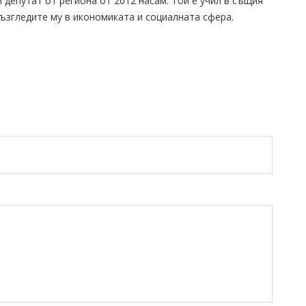
 депутат от региона от 2012 насам. Той е учил в същия
ъзгледите му в икономиката и социалната сфера.