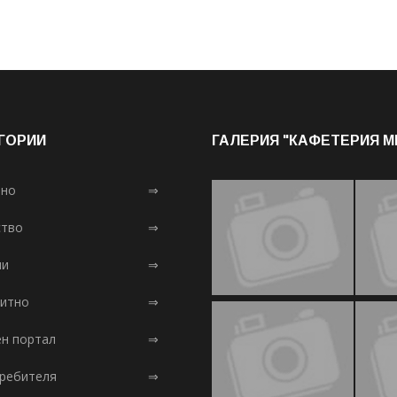
ГОРИИ
ГАЛЕРИЯ "КАФЕТЕРИЯ 
лно
⇒
тво
⇒
ни
⇒
итно
⇒
ен портал
⇒
требителя
⇒