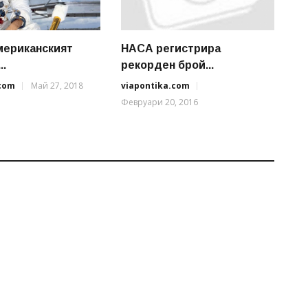
мериканският
НАСА регистрира
..
рекорден брой...
.com
Май 27, 2018
viapontika.com
Февруари 20, 2016