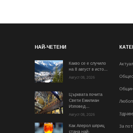
НАЙ-ЧЕТЕНИ
КАТЕ
Какво се е случило
Актуа
на 8 август в исто...
Общес
Август 08, 2026
Общи
Църквата почита
Свeти Емилиан
Любоп
Изповед...
Здрав
Август 08, 2026
Как Аперол шприц
За по
стана най-