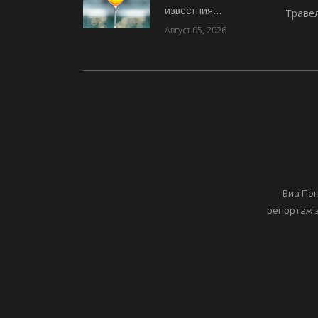
известния...
Траве
Август 05, 2026
Виа Пон
репортаж з