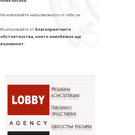
нова посока.
Не изисквайте невъзможното от себе си.
Възползвайте от
благоприятните
обстоятелства, които неизбежно ще
възникнат.