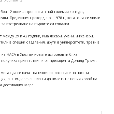
0 Comments
ра 12 нови астронавти в най-големия конкурс,
души. Предишният рекорд е от 1978 г., когато са се явили
 за изстрелване на първите си совалки.
т между 29 и 42 години, има лекари, учени, инженери,
тили в спешни отделения, други в университети, трети в
 на НАСА в Хюстън новите астронавти бяха
 получиха приветствия и от президента Доналд Тръмп.
могат да се качат на някоя от ракетите на частни
я, а в по-далечен план и да полетят с новия кораб на
а дестинация Марс.