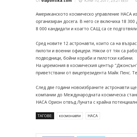
От
viapontika.com
Юни 10, 2017, 23:21 EEST
Американското космическо управление НАСА изб
организиран досега. В него се включиха 18 300 
8 000 кандидати и коагто САЩ са се подготвяли
Сред новите 12 астронавти, които са на възрас
пилоти и военни офицери. Някои от тях са рабо
подводници, бойни кораби и пилотски кабини.
На церемония в космическия център "Джонсън"
приветствани от вицепрезидента Майк Пенс. Те
След две години новоизбраните астронавти ще 
компании до Международната космическа станци
НАСА Орион отвъд Луната с крайна потенциалн
ТАГОВЕ:
космонавти
НАСА