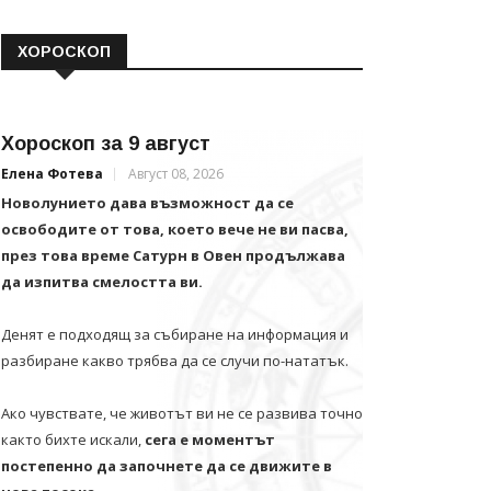
ХОРОСКОП
Хороскоп за 9 август
Елена Фотева
Август 08, 2026
Новолунието дава възможност да се
освободите от това, което вече не ви пасва,
през това време Сатурн в Овен продължава
да изпитва смелостта ви.
Денят е подходящ за събиране на информация и
разбиране какво трябва да се случи по-нататък.
Ако чувствате, че животът ви не се развива точно
както бихте искали,
сега е моментът
постепенно да започнете да се движите в