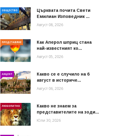
Църквата почита Свeти
ОБЩЕСТВО
Емилиан Изповедник ...
Август 08, 2026
Как Аперол шприц стана
ПРЕДСТАВЯНЕ
най-известният ко...
Август 05, 2026
Какво се е случило на 6
АКЦЕНТ
август в историче...
Август 06, 2026
Какво не знаем за
ЛЮБОПИТНО
представителите на зоди...
Юли 30, 2026