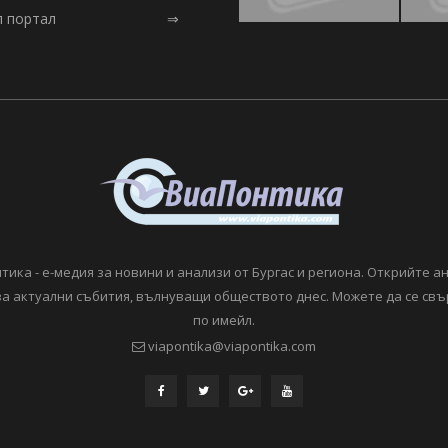
л портал
⇒
тика - е-медия за новини и анализи от Бургас и региона. Открийте а
а актуални събития, вълнуващи обществото днес. Можете да се свъ
по имейл.
viapontika@viapontika.com