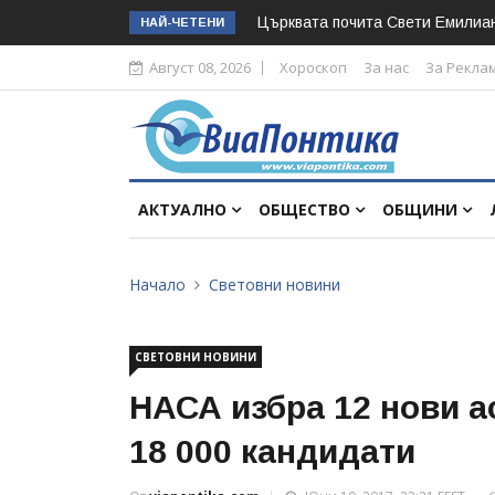
Църквата почита Свeти Емилиа
НАЙ-ЧЕТЕНИ
Август 08, 2026
Хороскоп
За нас
За Рекла
АКТУАЛНО
ОБЩЕСТВО
ОБЩИНИ
Начало
Световни новини
СВЕТОВНИ НОВИНИ
НАСА избра 12 нови а
18 000 кандидати