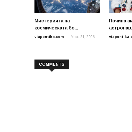
Мистерията на
Почина а
космическата бо...
астронав.
viapontika.com
Март 31, 2026
viapontika
COMMENTS