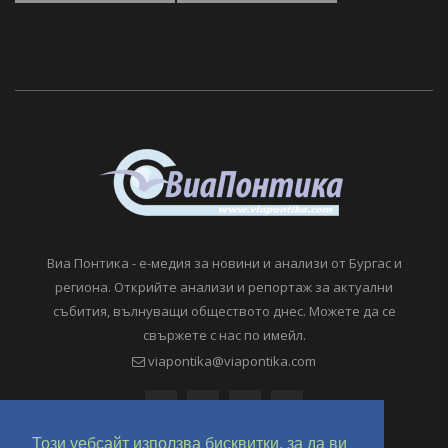
Виа Понтика - е-медия за новини и анализи от Бургас и
региона. Открийте анализи и репортаж за актуални
събития, вълнуващи обществото днес. Можете да се
свържете с нас по имейл.
viapontika@viapontika.com
Този уебсайт използва бисквитки, за да ви