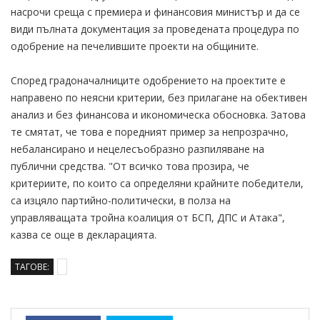
насрочи среща с премиера и финансовия министър и да се
види пълната документация за проведената процедура по
одобрение на печелившите проекти на общините.
Според градоначалниците одобрението на проектите е
направено по неясни критерии, без прилагане на обективен
анализ и без финансова и икономическа обосновка. Затова
те смятат, че това е поредният пример за непрозрачно,
небалансирано и нецелесъобразно разпиляване на
публични средства. "От всичко това прозира, че
критериите, по които са определяни крайните победители,
са изцяло партийно-политически, в полза на
управляващата тройна коалиция от БСП, ДПС и Атака",
казва се още в декларацията.
ТАГОВЕ: