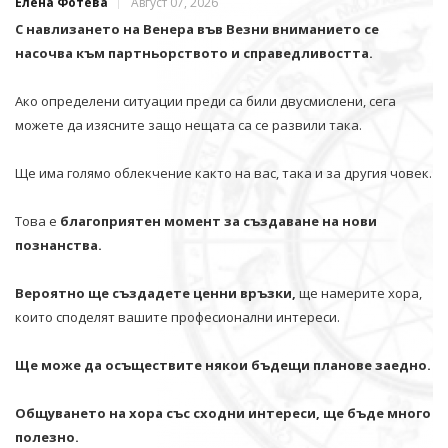
Елена Фотева
Август 07, 2026
С навлизането на Венера във Везни вниманието се
насочва към партньорството и справедливостта.
Ако определени ситуации преди са били двусмислени, сега
можете да изясните защо нещата са се развили така.
Ще има голямо облекчение както на вас, така и за другия човек.
Това е
благоприятен момент за създаване на нови
познанства.
Вероятно ще създадете ценни връзки,
ще намерите хора,
които споделят вашите професионални интереси.
Ще може да осъществите някои бъдещи планове заедно.
Общуването на хора със сходни интереси, ще бъде много
полезно.