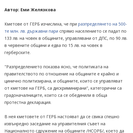
Автор: Еми Желязкова
Кметове от ГЕРБ изчислиха, че при
разпределянето на 500-
те млн. лв. държавни пари
спрямо населението се падат по
133 лв. на човек в общините, управлявани от ДПС, по 90 лв.
в червените общини и едва по 15 лв. на човек в
герберските.
"Разпределението показва ясно, че политиката на
правителството по отношение на общините е крайно и
цинично политизирана, и общините, които се управляват
от кметове на ГЕРБ, са дискриминирани", категорични са
градоначалниците, които са се обединили в обща
протестна декларация.
В нея кметовете от ГЕРБ настояват да се свика спешно
извънредно заседание на управителния съвет на
Националното сдружение на общините /НСОРБ/, което да