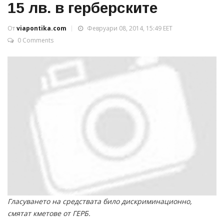
15 лв. в герберските
От
viapontika.com
Февруари 08, 2014, 15:49 EET
0 Comments
Гласуването на средствата било дискриминационно,
смятат кметове от ГЕРБ.