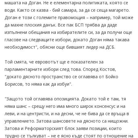
машата на Доган. Не е елементарна политиката, която се
води. Както се казва - бий самара, за да се сеща магарето.
Доган е този с големите правомощия – например, той може
да махне плоския данък. Все пак БСП трябва да даде
изпълнени обещания на избирателите си, за да получи още
гласове на следващите избори, докато Доган няма такава
необходимост", обясни още бившият лидер на ДСБ.
Той смята, че евровотът ще е показателен за
парламентарните избори след това. Според Костов,
"докато дясното пространство се оглавява от Бойко
Борисов, то няма как да избуи".
"Защото той оглавява опозицията. Докато той е там, тя
няма шанс – срещу него има много широк консенсус и на
леви, и на центристи, и на десни, че не бива да се връща в
управлението. Затова шансовете на дясното са нищожни.
Затова и Реформаторският блок заяви позиции, които
трудно се тълкуват – не е ясно къде стоят по отношение на