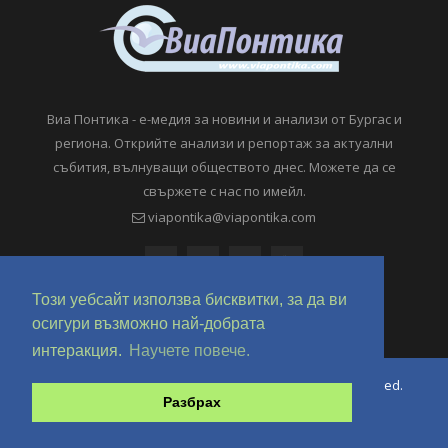
Виа Понтика - е-медия за новини и анализи от Бургас и
региона. Открийте анализи и репортаж за актуални
събития, вълнуващи обществото днес. Можете да се
свържете с нас по имейл.
viapontika@viapontika.com
Този уебсайт използва бисквитки, за да ви
осигури възможно най-добрата
интеракция.
Научете повече.
Copyright © 2018-2024 ViaPontika.com. All Rights Reserved.
Разбрах
Development @ OverHertz Ltd
Ω
За нас
За Реклама
Контакти