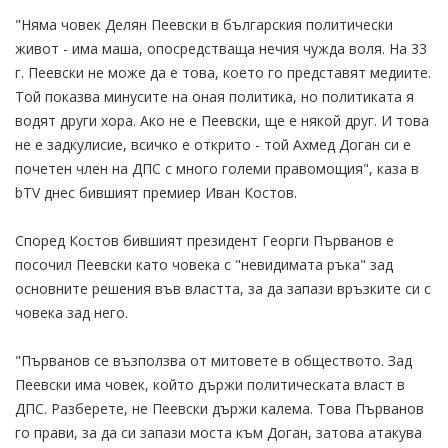
"Няма човек Делян Пеевски в българския политически
живот - има маша, опосредстваща нечия чужда воля. На 33
г. Пеевски не може да е това, което го представят медиите.
Той показва минусите на оная политика, но политиката я
водят други хора. Ако не е Пеевски, ще е някой друг. И това
не е задкулисие, всичко е открито - той Ахмед Доган си е
почетен член на ДПС с много големи правомощия", каза в
bTV днес бившият премиер Иван Костов.
Според Костов бившият президент Георги Първанов е
посочил Пеевски като човека с "невидимата ръка" зад
основните решения във властта, за да запази връзките си с
човека зад него.
"Първанов се възползва от митовете в обществото. Зад
Пеевски има човек, който държи политическата власт в
ДПС. Разберете, не Пеевски държи калема. Това Първанов
го прави, за да си запази моста към Доган, затова атакува