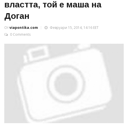
властта, той е маша на
Доган
От
viapontika.com
Февруари 15, 2014, 14:16 EET
0 Comments