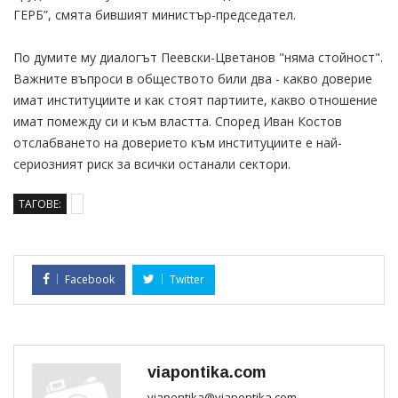
ГЕРБ”, смята бившият министър-председател.
По думите му диалогът Пеевски-Цветанов "няма стойност".
Важните въпроси в обществото били два - какво доверие
имат институциите и как стоят партиите, какво отношение
имат помежду си и към властта. Според Иван Костов
отслабването на доверието към институциите е най-
сериозният риск за всички останали сектори.
ТАГОВЕ:
Facebook
Twitter
viapontika.com
viapontika@viapontika.com