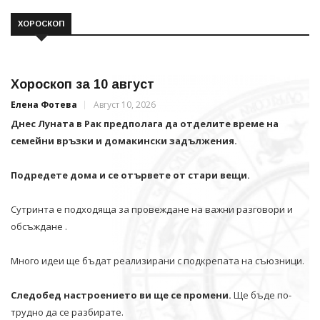
ХОРОСКОП
Хороскоп за 10 август
Елена Фотева
Август 10, 2026
Днес Луната в Рак предполага да отделите време на
семейни връзки и домакински задължения.
Подредете дома и се отървете от стари вещи.
Сутринта е подходяща за провеждане на важни разговори и
обсъждане .
Много идеи ще бъдат реализирани с подкрепата на съюзници.
Следобед настроението ви ще се промени.
Ще бъде по-
трудно да се разбирате.