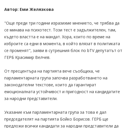
Автор: Еми Желязкова
"Още преди три години изразихме мнението, че трябва да
се минава на психотест. Този тест е задължителен, там,
където властта е на мандат. Хора, които по време на
изброите са едни в момента, в който влязат в политиката
се променят", заяви в сутрешния блок по bTV депутатът от
ГЕРБ Красимир Велчев.
От пресцентъра на партията вече съобщиха, че
парламентарната група започва разработването на
законодателни текстове, които да гарантират
емоционалната устойчивост и пригодност на кандидатите
за народни представители.
Указание към парламентарната група за това е дал
председателят на партията Бойко Борисов. ГЕРБ ще
предложи всички кандидати за народни представители да