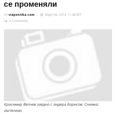
се променяли
От
viapontika.com
Март 04, 2014, 11:49 EET
0 Comments
Красимир Велчев заедно с лидера Борисов. Снимка:
dariknews