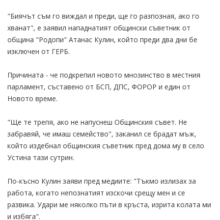
"Биячът съм го виждал и преди, ще го разпозная, ако го
хванат", е заявил нападнатият общински съветник от
община "Родопи" Атанас Кулин, който преди два дни бе
изключен от ГЕРБ.
Причината - че подкрепил новото мнозинство в местния
парламент, съставено от БСП, ДПС, ФОРОР и един от
Новото време.
"Ще те трепя, ако не напуснеш Общинския съвет. Не
забравяй, че имаш семейство", заканил се брадат мъж,
който издебнал общинския съветник пред дома му в село
Устина тази сутрин.
По-късно Кулин заяви пред медиите: "Тъкмо излизах за
работа, когато непознатият изскочи срещу мен и се
развика. Удари ме няколко пъти в кръста, изрита колата ми
и избяга".