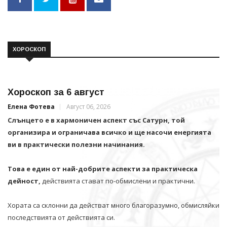
ХОРОСКОП
Хороскоп за 6 август
Елена Фотева
Август 06, 2026
Слънцето е в хармоничен аспект със Сатурн, той
организира и ограничава всичко и щe насочи енергията
ви в практически полезни начинания.
Това е един от най-добрите аспекти за практическа
дейност,
действията стават по-обмислени и практични.
Хората са склонни да действат много благоразумно, обмисляйки
последствията от действията си.