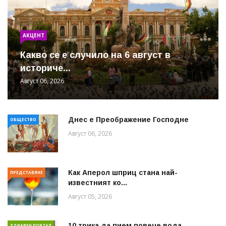
АКЦЕНТ
Какво се е случило на 6 август в
историче...
Август 06, 2026
Днес е Преображение Господне
ОБЩЕСТВО
Август 06, 2026
Как Аперол шприц стана най-
ПРЕДСТАВЯНЕ
известният ко...
Август 05, 2026
10 трика да пием повече вода
ЗДРАВЕН ПОРТАЛ