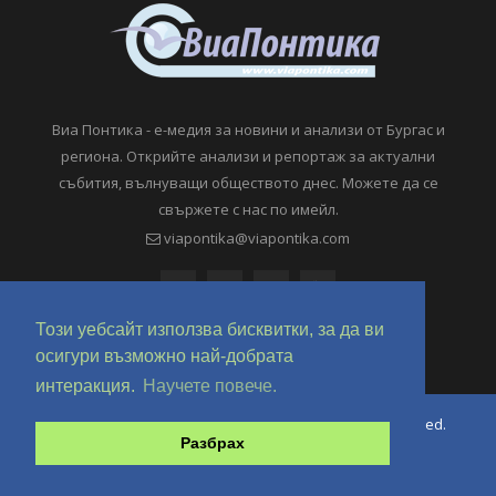
Виа Понтика - е-медия за новини и анализи от Бургас и
региона. Открийте анализи и репортаж за актуални
събития, вълнуващи обществото днес. Можете да се
свържете с нас по имейл.
viapontika@viapontika.com
Този уебсайт използва бисквитки, за да ви
осигури възможно най-добрата
интеракция.
Научете повече.
Copyright © 2018-2024 ViaPontika.com. All Rights Reserved.
Разбрах
Development @ OverHertz Ltd
Ω
За нас
За Реклама
Контакти