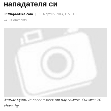
нападателя си
От
viapontika.com
Март 05, 2014, 19:20 EET
0 Comments
Атанас Кулин /в ляво/ в местния парламент. Снимка: 24
chasa.bg