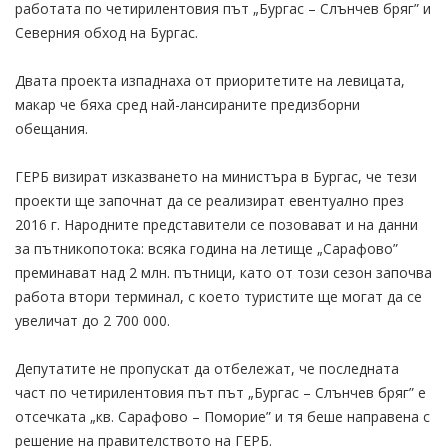
работата по четирилентовия път „Бургас – Слънчев бряг” и
Северния обход на Бургас.
Двата проекта изпаднаха от приоритетите на левицата,
макар че бяха сред най-лансираните предизборни
обещания.
ГЕРБ визират изказването на министъра в Бургас, че тези
проекти ще започнат да се реализират евентуално през
2016 г. Народните представители се позовават и на данни
за пътникопотока: всяка година на летище „Сарафово”
преминават над 2 млн. пътници, като от този сезон започва
работа втори терминал, с което туристите ще могат да се
увеличат до 2 700 000.
Депутатите не пропускат да отбележат, че последната
част по четирилентовия път път „Бургас – Слънчев бряг” е
отсечката „кв. Сарафово – Поморие” и тя беше направена с
решение на правителството на ГЕРБ.