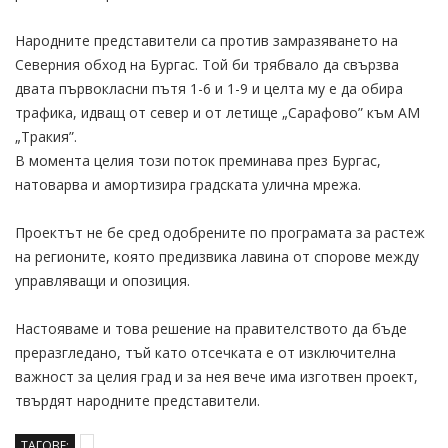
Народните представители са против замразяването на
Северния обход на Бургас. Той би трябвало да свързва
двата първокласни пътя 1-6 и 1-9 и целта му е да обира
трафика, идващ от север и от летище „Сарафово” към АМ
„Тракия”.
В момента целия този поток преминава през Бургас,
натоварва и амортизира градската улична мрежа.
Проектът не бе сред одобрените по програмата за растеж
на регионите, която предизвика лавина от спорове между
управляващи и опозиция.
Настояваме и това решение на правителството да бъде
преразгледано, тъй като отсечката е от изключителна
важност за целия град и за нея вече има изготвен проект,
твърдят народните представители.
ТАГОВЕ: