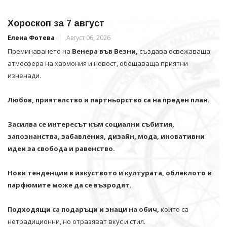
Хороскоп за 7 август
Елена Фотева
Август 06, 2026
Преминаването на
Венера във Везни,
създава освежаваща
атмосфера на хармония и новост, обещаваща приятни
изненади.
Любов, приятелство и партньорство са на преден план.
Засилва се интересът към социални събития,
запознанства, забавления, дизайн, мода, иновативни
идеи за свобода и равенство.
Нови тенденции в изкуството и културата, облеклото и
парфюмите може да се възродят.
Подходящи са подаръци и знаци на обич,
които са
нетрадиционни, но отразяват вкус и стил.