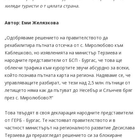
хиляди туристи о т цялата страна.
Автор: Еми Желязкова
„Одобряваме решението на правителството да
рехабилитира пътната отсечка от с. Миролюбово към
Каблешково, но изявленията на министър Терзиева и
народните представители от БСП - Бургас, че това ще
облекчи трафика към курортите звучи абсурдно за всеки,
който познава пътната карта на региона. Надяваме се, че
управляващите разбират, че тези над 2,5 млн. пътници от
летището няма как да пътуват до Несебър и Слънчев бряг
през с. Миролюбово?!”
Това твърдят в своя декларация народните представители
от ГЕРБ - Бургас. Те настояват правителството и в
частност министърът на регионалното развитие Десислава
Терзиева да преразгледат решението си за блокиране