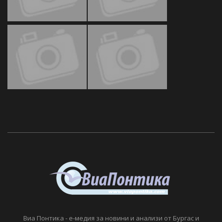
Виа Понтика - е-медия за новини и анализи от Бургас и