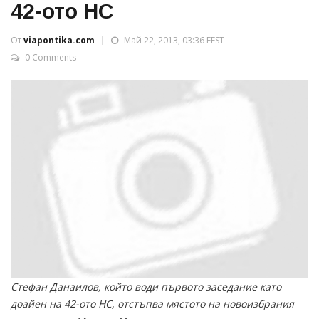
42-ото НС
От
viapontika.com
Май 22, 2013, 03:36 EEST
0 Comments
Стефан Данаилов, който води първото заседание като
доайен на 42-ото НС, отстъпва мястото на новоизбрания