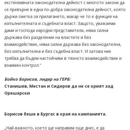
екстензивната законодателна дейност с многото закони да
се превърне в една по-добра законодателна дейност, която
държи сметка за прилагането, макар че то е функция на
изпълнителната и съдебната власт. Защото, уважаеми
дами и господа народни представители, няма силна
държава без разделение на властите и без
взамиодействие, няма силна държава без законодателна,
без изпълнителна и без съдебна власт. И затова ние
трябва да бъдем настойчиви в тяхното взаимодействие и
взаимен контрол."
Бойко Борисов, лидер на ГЕРБ:
Станишев, Местан и Сидеров да не се крият зад
Орешарски
Борисов беше в Бургас в края на кампанията.
„Най-важното, което ще направим още днес, е да