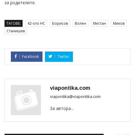
за родителите.
ТАГОВЕ:
42-ото НС
Борисов
Волен
Местан
Миков
Станишев
Facebook
Twitter
viapontika.com
viapontika@viapontika.com
За автора...