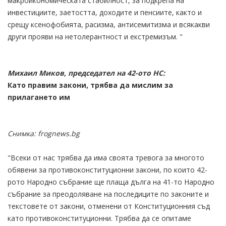
макроикономическата стабилност, за подкрепа на
инвестициите, заетостта, доходите и пенсиите, както и
срещу ксенофобията, расизма, антисемитизма и всякакви
други прояви на нетолерантност и екстремизъм. "
Михаил Миков, председател на 42-ото НС:
Като правим закони, трябва да мислим за
прилагането им
Снимка: frognews.bg
"Всеки от нас трябва да има своята тревога за многото
обявени за противоконституционни закони, по които 42-
рото Народно събрание ще плаща дълга на 41-то Народно
събрание за преодоляване на последиците по законите и
текстовете от закони, отменени от Конституционния съд
като противоконституционни. Трябва да се опитаме