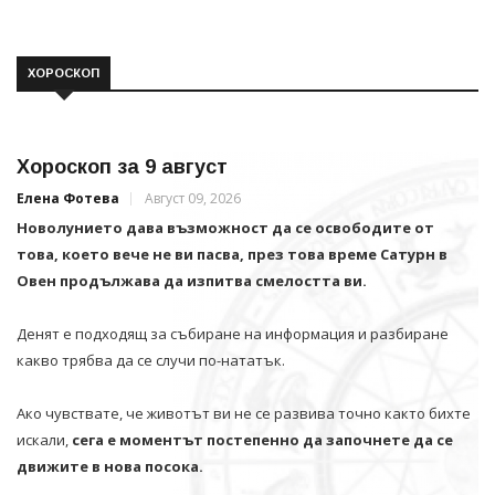
ХОРОСКОП
Хороскоп за 9 август
Елена Фотева
Август 09, 2026
Новолунието дава възможност да се освободите от
това, което вече не ви пасва, през това време Сатурн в
Овен продължава да изпитва смелостта ви.
Денят е подходящ за събиране на информация и разбиране
какво трябва да се случи по-нататък.
Ако чувствате, че животът ви не се развива точно както бихте
искали,
сега е моментът постепенно да започнете да се
движите в нова посока.