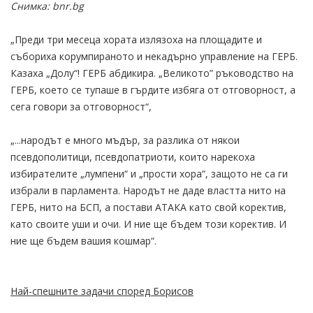
Снимка: bnr.bg
„Преди три месеца хората излязоха на площадите и
събориха корумпираното и некадърно управление на ГЕРБ.
Казаха „Долу“! ГЕРБ абдикира. „Великото” ръководство на
ГЕРБ, което се тупаше в гърдите избяга от отговорност, а
сега говори за отговорност“,
„...народът е много мъдър, за разлика от някои
псевдополитици, псевдопатриоти, които нарекоха
избирателите „лумпени“ и „прости хора“, защото не са ги
избрали в парламента. Народът не даде властта нито на
ГЕРБ, нито на БСП, а постави АТАКА като свой коректив,
като своите уши и очи. И ние ще бъдем този коректив. И
ние ще бъдем вашия кошмар“.
Най-спешните задачи според Борисов