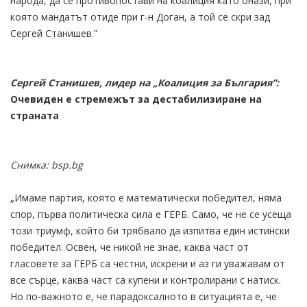
народа, да се противопостави на коалиция като онази, при
която мандатът отиде при г-н Доган, а той се скри зад
Сергей Станишев.”
Сергей Станишев, лидер на „Коалиция за България”:
Очевиден е стремежът за дестабилизиране на
страната
Снимка: bsp.bg
„Имаме партия, която е математически победител, няма
спор, първа политическа сила е ГЕРБ. Само, че не се усеща
този триумф, който би трябвало да изпитва един истински
победител. Освен, че никой не знае, каква част от
гласовете за ГЕРБ са честни, искрени и аз ги уважавам от
все сърце, каква част са купени и контролирани с натиск.
Но по-важното е, че парадоксалното в ситуацията е, че