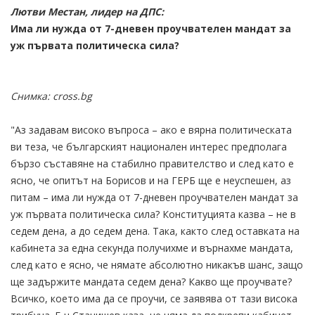
Лютви Местан, лидер на ДПС:
Има ли нужда от 7-дневен проучвателен мандат за
уж първата политическа сила?
Снимка: cross.bg
"Аз задавам високо въпроса – ако е вярна политическата
ви теза, че българският национален интерес предполага
бързо съставяне на стабилно правителство и след като е
ясно, че опитът на Борисов и на ГЕРБ ще е неуспешен, аз
питам – има ли нужда от 7-дневен проучвателен мандат за
уж първата политическа сила? Конституцията казва – не в
седем дена, а до седем дена. Така, както след оставката на
кабинета за една секунда получихме и върнахме мандата,
след като е ясно, че нямате абсолютно никакъв шанс, защо
ще задържите мандата седем дена? Какво ще проучвате?
Всичко, което има да се проучи, се заявява от тази висока