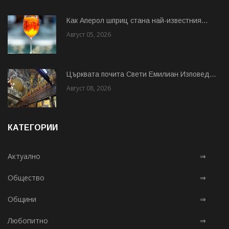
Как Аперол шприц стана най-известния...
Август 05, 2026
Църквата почита Свeти Емилиан Изповед...
Август 08, 2026
КАТЕГОРИИ
Актуално
⇒
Общество
⇒
Общини
⇒
Любопитно
⇒