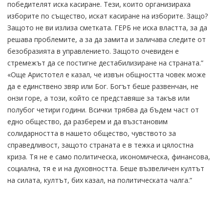
победителят иска касиране. Тези, които организираха
изборите по същество, искат касиране на изборите. Защо?
Защото не ви излиза сметката. ГЕРБ не иска властта, за да
решава проблемите, а за да замита и заличава следите от
безобразията в управлението. Защото очевиден е
стремежът да се постигне дестабилизиране на страната.”
«Още Аристотел е казал, че извън общността човек може
да е единствено звяр или Бог. Богът беше развенчан, не
онзи горе, а този, който се представяше за такъв или
полубог четири години. Всички трябва да бъдем част от
едно общество, да разберем и да възстановим
солидарността в нашето общество, чувството за
справедливост, защото страната е в тежка и цялостна
криза. Тя не е само политическа, икономическа, финансова,
социална, тя е и на духовността. Беше възвеличен култът
на силата, култът, бих казал, на политическата чалга.”