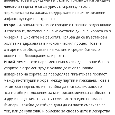
деление, това е фундаментът, който трябва да изграждаме
наново и задачите са сигурност, справедливост,
върховенство на закона, поддържане на всички жизнени
инфраструктури на страната.
Второ
- икономиката - тя се нуждае от спешно оздравяване
и спасяване, поставена е на изкуствено дишане, хората са в
мизерия, а фирмите не работят. Трябва да се възстанови
ролята на държавата в икономическия процес. Повече
отгоре и освобождаване на малкия и среден бизнес от
оковите на бюрокрацията и рекета.
И най-вече
- този парламент има мисия да започне бавно,
упорито с огромен труд и усилие да възстановява
доверието на хората, да преодолява гигантската пропаст
между институции и хора, между партии и граждани. Това е
гигантска задача, но нея трябва да я свършим, защото
всички общи положения за макроикономическа стабилност
и други неща нямат никакъв смисъл, ако един нормален
българин трябва да избира дали да си плати сметката за
ток, или да купи хляб и облекло за своето дете и лекарства