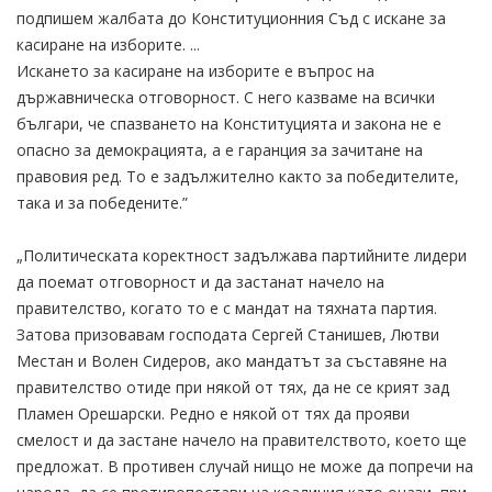
подпишем жалбата до Конституционния Съд с искане за
касиране на изборите. ...
Искането за касиране на изборите е въпрос на
държавническа отговорност. С него казваме на всички
българи, че спазването на Конституцията и закона не е
опасно за демокрацията, а е гаранция за зачитане на
правовия ред. То е задължително както за победителите,
така и за победените.”
„Политическата коректност задължава партийните лидери
да поемат отговорност и да застанат начело на
правителство, когато то е с мандат на тяхната партия.
Затова призовавам господата Сергей Станишев, Лютви
Местан и Волен Сидеров, ако мандатът за съставяне на
правителство отиде при някой от тях, да не се крият зад
Пламен Орешарски. Редно е някой от тях да прояви
смелост и да застане начело на правителството, което ще
предложат. В противен случай нищо не може да попречи на