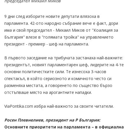
председател Михаил Миков
9 дни след изборите новите депутати влязоха в
парламента. 42-ото народно събрание вече е факт, дори
има и свой председател - Михаил Миков от "Коалиция за
България" влезе в "голямата тройка" на управлението
президент - премиер - шеф на парламента.
В първото заседание на трибуната застанаха най-важните:
президентът, новият парламентарен шеф, лидерите на 4-те
основни политичестките сили. Те изнесоха 3-часов
спектакъл, в който сериозното и комичното често си
разменяха местата, а говоренето по същество бързо
отстъпваше място на арогантните нападки.
ViaPontika.com избра най-важното за своите читатели.
Росен Плевнелиев, президент на Р България:
Основните приоритети на парламента – в официална