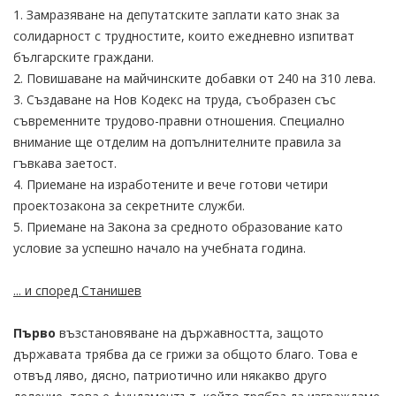
1. Замразяване на депутатските заплати като знак за
солидарност с трудностите, които ежедневно изпитват
българските граждани.
2. Повишаване на майчинските добавки от 240 на 310 лева.
3. Създаване на Нов Кодекс на труда, съобразен със
съвременните трудово-правни отношения. Специално
внимание ще отделим на допълнителните правила за
гъвкава заетост.
4. Приемане на изработените и вече готови четири
проектозакона за секретните служби.
5. Приемане на Закона за средното образование като
условие за успешно начало на учебната година.
... и според Станишев
Първо
възстановяване на държавността, защото
държавата трябва да се грижи за общото благо. Това е
отвъд ляво, дясно, патриотично или някакво друго