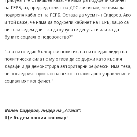
трибуна. Г-н Станишев каза, че няма да подкрепи кабинет
на ГЕРБ, аз, председателят на ДПС заявявам, че няма да
подкрепя кабинет на ГЕРБ. Остава да чуем г-н Сидеров. Ако
и той каже, че няма да подкрепи кабинет на ГЕРБ, защо са
ви тези седем дни – за да купувате депутати или за да
буните социално недоволство?"
"...на нито един български политик, на нито един лидер на
политическа сила не му отива да се държи като късния
Кадафи и да демонстрира авторитарни рефлекси. Има теза,
че последният пристан на всяко тоталитарно управление е
социалният конфликт."
Волен Сидеров, лидер на „Атака”:
Ще бъдем вашия кошмар!