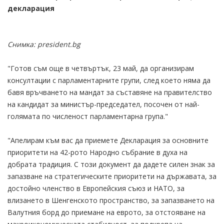
декларация
Снимка: president.bg
"Готов съм още в четвъртък, 23 май, да организирам
консултации с парламентарните групи, след което няма да
бавя връчването на мандат за съставяне на правителство
на кандидат за министър-председател, посочен от най-
голямата по численост парламентарна група."
"Апелирам към вас да приемете Декларация за основните
приоритети на 42-рото Народно събрание в духа на
добрата традиция. С този документ да дадете силен знак за
запазване на стратегическите приоритети на държавата, за
достойно членство в Европейския съюз и НАТО, за
влизането в Шенгенското пространство, за запазването на
Валутния борд до приемане на еврото, за отстояване на