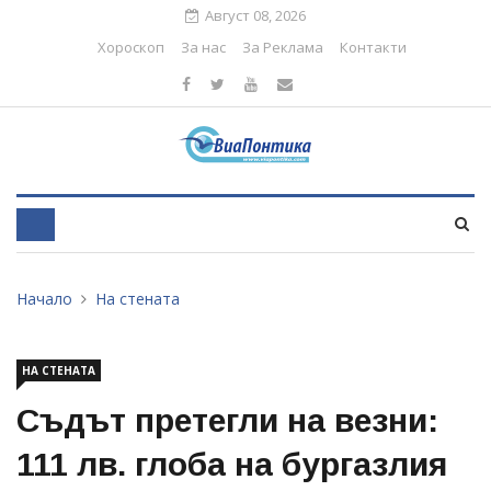
Август 08, 2026
Хороскоп
За нас
За Реклама
Контакти
Начало
На стената
НА СТЕНАТА
Съдът претегли на везни:
111 лв. глоба на бургазлия