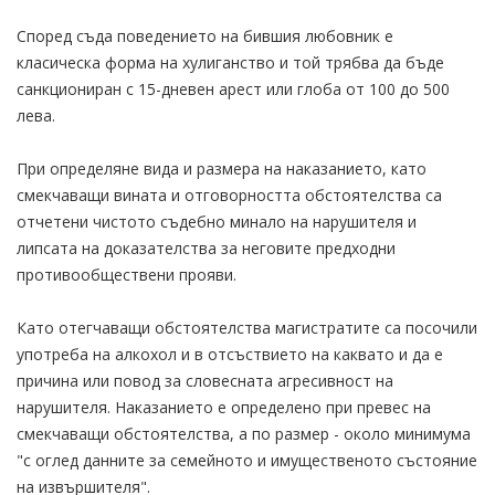
Според съда поведението на бившия любовник е
класическа форма на хулиганство и той трябва да бъде
санкциониран с 15-дневен арест или глоба от 100 до 500
лева.
При определяне вида и размера на наказанието, като
смекчаващи вината и отговорността обстоятелства са
отчетени чистото съдебно минало на нарушителя и
липсата на доказателства за неговите предходни
противообществени прояви.
Като отегчаващи обстоятелства магистратите са посочили
употреба на алкохол и в отсъствието на каквато и да е
причина или повод за словесната агресивност на
нарушителя. Наказанието е определено при превес на
смекчаващи обстоятелства, а по размер - около минимума
"с оглед данните за семейното и имущественото състояние
на извършителя".