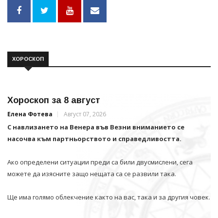
ХОРОСКОП
Хороскоп за 8 август
Елена Фотева
Август 07, 2026
С навлизането на Венера във Везни вниманието се
насочва към партньорството и справедливостта.
Ако определени ситуации преди са били двусмислени, сега
можете да изясните защо нещата са се развили така.
Ще има голямо облекчение както на вас, така и за другия човек.