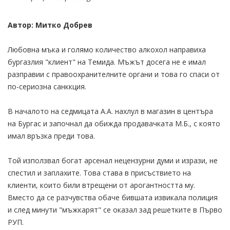
Автор: Митко Добрев
Любовна мъка и голямо количество алкохол направиха
бургазлия "клиент" на Темида. Мъжът досега не е имал
разправии с правоохранителните органи и това го спаси от
по-сериозна санккция.
В началото на седмицата А.А. нахлул в магазин в центъра
на Бургас и започнал да обижда продавачката М.Б., с която
имал връзка преди това.
Той използвал богат арсенал нецензурни думи и изрази, не
спестил и заплахите. Това става в присъствието на
клиенти, които били втрещени от арогантността му.
Вместо да се разчувства обаче бившата извикала полиция
и след минути "мъжкарят" се оказал зад решетките в Първо
РУП.