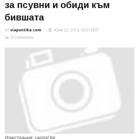
за псувни и обиди към
бившата
От
viapontika.com
Юни 22, 2014, 20:31 EEST
0 Comments
Илюстрация: capital.bg