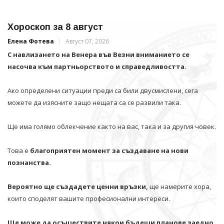
Хороскоп за 8 август
Елена Фотева
Август 07, 2026
С навлизането на Венера във Везни вниманието се
насочва към партньорството и справедливостта.
Ако определени ситуации преди са били двусмислени, сега
можете да изясните защо нещата са се развили така.
Ще има голямо облекчение както на вас, така и за другия човек.
Това е
благоприятен момент за създаване на нови
познанства.
Вероятно ще създадете ценни връзки,
ще намерите хора,
които споделят вашите професионални интереси.
Ще може да осъществите някои бъдещи планове заедно.