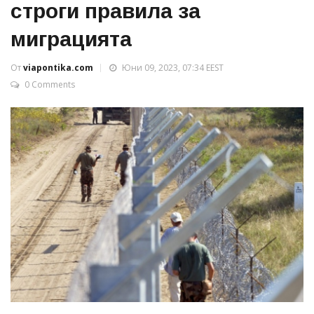
строги правила за
миграцията
От
viapontika.com
Юни 09, 2023, 07:34 EEST
0 Comments