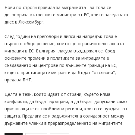
Нови по-строги правила за миграцията - за това се
договориха вътрешните министри от ЕС, които заседаваха
днес в Люксембург.
След години на преговори и липса на напредък това е
първото общо решение, което ще ограничи нелегалната
миграция в ЕС. България гласува въздържал се. Сред
основните промени в политиката за миграцията е
създаването на центрове по външните граници на ЕС,
където пристигащите мигранти да бъдат "отсявани",
предава БНТ.
Целта е тези, които идват от страни, където няма
конфликти, да бъдат връщани, а да бъдат допускани само
пристигащите от проблемни региони, които се нуждаят от
защита. Предлага се и задължителна солидарност между
държавите членки в преразпределението на мигрантите.