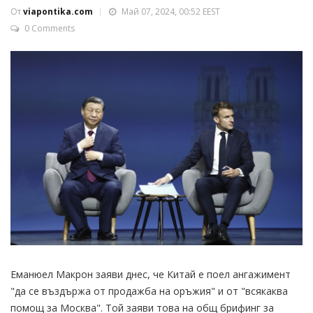
От
viapontika.com
Май 07, 2024, 00:52 EEST
0 Comments
Еманюел Макрон заяви днес, че Китай е поел ангажимент
"да се въздържа от продажба на оръжия" и от "всякаква
помощ за Москва". Той заяви това на общ брифинг за