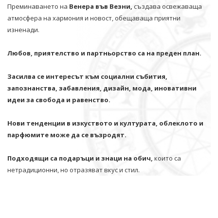
Преминаването на
Венера във Везни,
създава освежаваща
атмосфера на хармония и новост, обещаваща приятни
изненади.
Любов, приятелство и партньорство са на преден план.
Засилва се интересът към социални събития,
запознанства, забавления, дизайн, мода, иновативни
идеи за свобода и равенство.
Нови тенденции в изкуството и културата, облеклото и
парфюмите може да се възродят.
Подходящи са подаръци и знаци на обич,
които са
нетрадиционни, но отразяват вкус и стил.