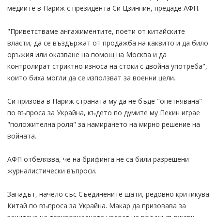
медиите в Париж с президента Си Цзинпин, предаде АФП.
"Приветстваме ангажиментите, поети от китайските
власти, да се въздържат от продажба на каквито и да било
оръжия или оказване на помощ на Москва и да
контролират стриктно износа на стоки с двойна употреба",
които биха могли да се използват за военни цели.
Си призова в Париж страната му да не бъде "опетнявана"
по въпроса за Украйна, където по думите му Пекин играе
"положителна роля" за намирането на мирно решение на
войната.
АФП отбелязва, че на брифинга не са били разрешени
журналистически въпроси.
Западът, начело със Съединените щати, редовно критикува
Китай по въпроса за Украйна. Макар да призовава за