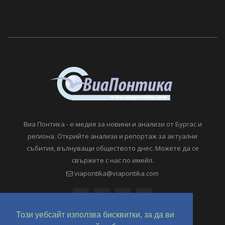
Виа Понтика - е-медия за новини и анализи от Бургас и
региона. Открийте анализи и репортаж за актуални
събития, вълнуващи обществото днес. Можете да се
свържете с нас по имейл.
viapontika@viapontika.com
Този уебсайт използва бисквитки, за да ви