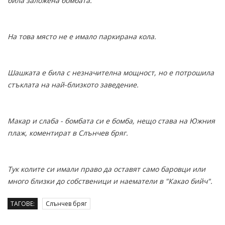
била заложена бомбата.
На това място не е имало паркирана кола.
Шашката е била с незначителна мощност, но е потрошила
стъклата на най-близкото заведение.
Макар и слаба - бомбата си е бомба, нещо става на Южния
плаж, коментират в Слънчев бряг.
Тук колите си имали право да оставят само баровци или
много близки до собственици и наематели в "Какао бийч".
ТАГОВЕ:
Слънчев бряг