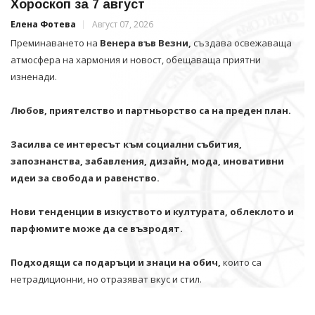
Хороскоп за 7 август
Елена Фотева
Август 07, 2026
Преминаването на
Венера във Везни,
създава освежаваща
атмосфера на хармония и новост, обещаваща приятни
изненади.
Любов, приятелство и партньорство са на преден план.
Засилва се интересът към социални събития,
запознанства, забавления, дизайн, мода, иновативни
идеи за свобода и равенство.
Нови тенденции в изкуството и културата, облеклото и
парфюмите може да се възродят.
Подходящи са подаръци и знаци на обич,
които са
нетрадиционни, но отразяват вкус и стил.