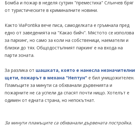
Бомба и пожар в неделя сутрин "преместиха" Слънчев бряг
от туристическите в криминалните новини.
Както ViaPontika вече писа, самоделката е гръмнала пред
едно от заведенията на "Какао бийч". Мястото се използва
за паркинг, но само за коли на собственици, наематели и
близки до тях. Общодостъпният паркинг е на входа на
парти зоната.
За разлика от
шашката, която е нанесла незначителни
щети, пожарът в механа "Нептун"
е бил унищожителен.
Пламъците за минути са обхванали дървенията и
пожарните не са успели да спасят почти нищо. Хотелът е
одимен от едната страна, но непокътнат.
За минути пламъците са обхванали дървената постройка.