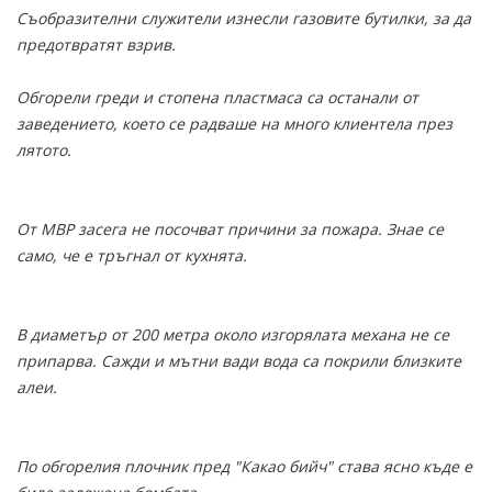
Съобразителни служители изнесли газовите бутилки, за да
предотвратят взрив.
Обгорели греди и стопена пластмаса са останали от
заведението, което се радваше на много клиентела през
лятото.
От МВР засега не посочват причини за пожара. Знае се
само, че е тръгнал от кухнята.
В диаметър от 200 метра около изгорялата механа не се
припарва. Сажди и мътни вади вода са покрили близките
алеи.
По обгорелия плочник пред "Какао бийч" става ясно къде е