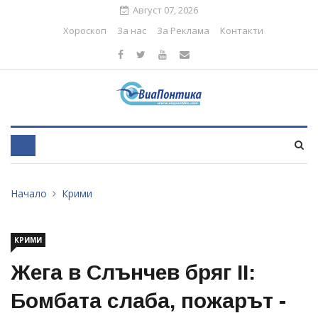
Август 07, 2026
Хороскоп
За нас
За Реклама
Контакти
Начало
Крими
КРИМИ
Жега в Слънчев бряг II:
Бомбата слаба, пожарът -