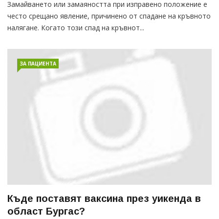
Замайването или замаяността при изправено положение е
често срещано явление, причинено от спадане на кръвното
налягане. Когато този спад на кръвнот...
ЗА ПАЦИЕНТА
Къде поставят ваксина през уикенда в
област Бургас?