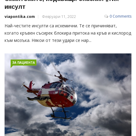
инсулт
0 Comments
viapontika.com
Февруари 11, 2022
Най-честите инсулти са исхемични. Те се причиняват,
когато кръвен съсирек блокира притока на кръв и кислород
към мозъка. Някои от тези удари се нар...
ЗА ПАЦИЕНТА