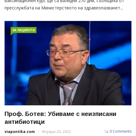
ваксинационен курс ще са валидни 270 дни, съобщиха от
пресслужбата на Министерството на здравеопазванет...
ЗА ПАЦИЕНТА
Проф. Ботев: Убиваме с неизписани
антибиотици
0 Comments
viapontika.com
Януари 20, 2022