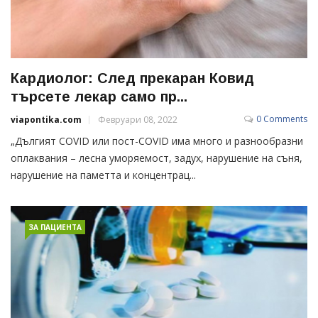
Кардиолог: След прекаран Ковид
търсете лекар само пр...
0 Comments
viapontika.com
Февруари 08, 2022
„Дългият COVID или пост-COVID има много и разнообразни
оплаквания – лесна уморяемост, задух, нарушение на съня,
нарушение на паметта и концентрац...
ЗА ПАЦИЕНТА