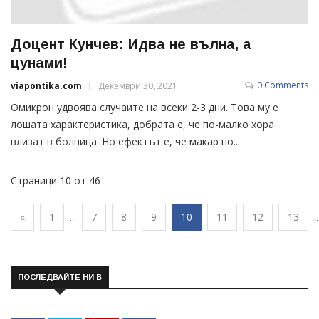
Доцент Кунчев: Идва не вълна, а
цунами!
0 Comments
viapontika.com
Декември 30, 2021
Омикрон удвоява случаите на всеки 2-3 дни. Това му е
лошата характеристика, добрата е, че по-малко хора
влизат в болница. Но ефектът е, че макар по...
Страници 10 от 46
«
1
7
8
9
10
11
12
13
...
..
ПОСЛЕДВАЙТЕ НИ В