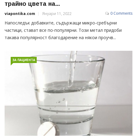
трайно цвета на...
0 Comments
viapontika.com
Януари 11, 2022
Напоследък добавките, съдържащи микро-сребърни
частици, стават все по-популярни. Този метал придоби
такава популярност благодарение на някои проучв...
ЗА ПАЦИЕНТА