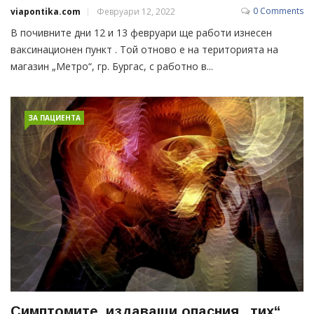
0 Comments
viapontika.com
Февруари 12, 2022
В почивните дни 12 и 13 февруари ще работи изнесен
ваксинационен пункт . Той отново е на територията на
магазин „Метро“, гр. Бургас, с работно в...
ЗА ПАЦИЕНТА
Симптомите, издаващи опасния „тих“