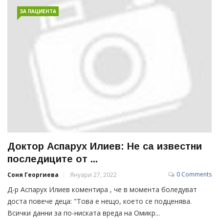
ЗА ПАЦИЕНТА
Доктор Аспарух Илиев: Не са известни
последиците от ...
0 Comments
Соня Георгиева
Януари 27, 2022
Д-р Аспарух Илиев коментира , че в момента боледуват
доста повече деца: "Това е нещо, което се подценява.
Всички данни за по-ниската вреда на Омикр...