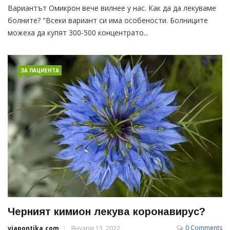
Вариантът Омикрон вече вилнее у нас. Как да да лекуваме
болните? "Всеки вариант си има особености. Болниците
можеха да купят 300-500 концентрато...
ЗА ПАЦИЕНТА
Черният кимион лекува коронавирус?
0 Comments
viapontika.com
Януари 13, 2022