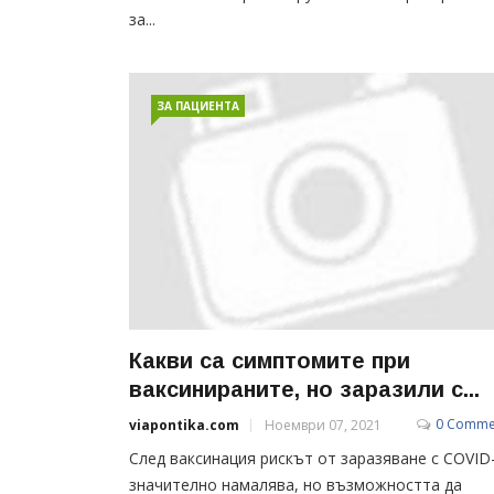
за...
ЗА ПАЦИЕНТА
Какви са симптомите при
ваксинираните, но заразили с...
0 Comme
viapontika.com
Ноември 07, 2021
След ваксинация рискът от заразяване с COVID
значително намалява, но възможността да