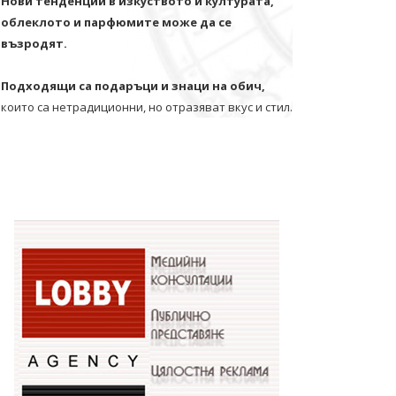
Нови тенденции в изкуството и културата,
облеклото и парфюмите може да се
възродят.
Подходящи са подаръци и знаци на обич,
които са нетрадиционни, но отразяват вкус и стил.