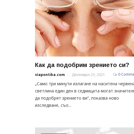
Как да подобрим зрението си?
0 Comme
viapontika.com
Декември 23, 2021
„Само три минути излагане на наситена червен
светлина един ден в седмицата могат значител
да подобрят зрението ви“, показва ново
изследване, съо...