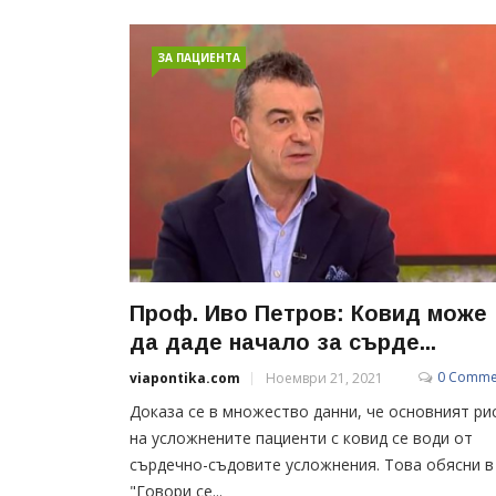
ЗА ПАЦИЕНТА
Проф. Иво Петров: Ковид може
да даде начало за сърде...
0 Comme
viapontika.com
Ноември 21, 2021
Доказа се в множество данни, че основният ри
на усложнените пациенти с ковид се води от
сърдечно-съдовите усложнения. Това обясни в
"Говори се...