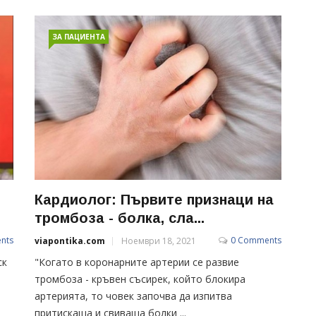
ЗА ПАЦИЕНТА
Кардиолог: Първите признаци на
тромбоза - болка, сла...
nts
0 Comments
viapontika.com
Ноември 18, 2021
ск
"Когато в коронарните артерии се развие
тромбоза - кръвен съсирек, който блокира
артерията, то човек започва да изпитва
притискаща и свиваща болки ...