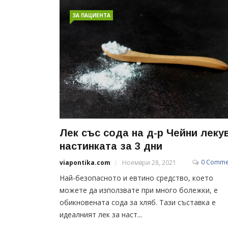
ЗА ПАЦИЕНТА
Лек със сода на д-р Чейни леку
настинката за 3 дни
0 Comme
viapontika.com
Ноември 28, 2021
Най-безопасното и евтино средство, което
можете да използвате при много болежки, е
обикновената сода за хляб. Тази съставка е
идеалният лек за наст...