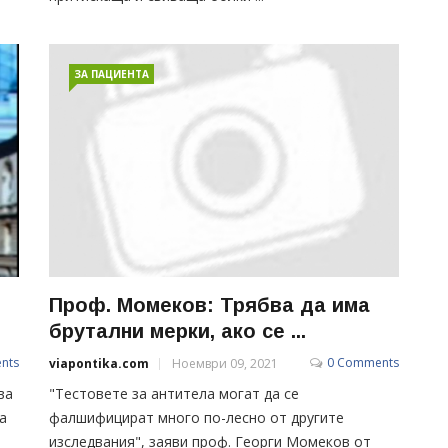
ЗА ПАЦИЕНТА
Проф. Момеков: Трябва да има
брутални мерки, ако се ...
nts
0 Comments
viapontika.com
Ноември 09, 2021
ва
"Тестовете за антитела могат да се
а
фалшифицират много по-лесно от другите
изследвания", заяви проф. Георги Момеков от