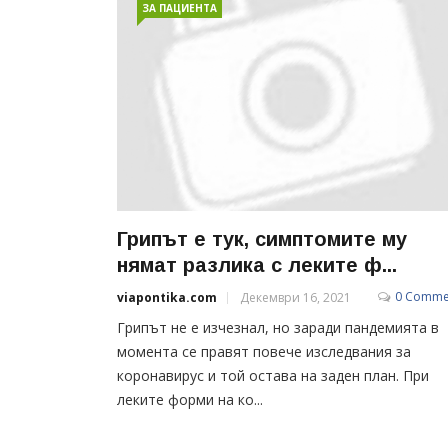
ЗА ПАЦИЕНТА
Грипът е тук, симптомите му
нямат разлика с леките ф...
0 Comme
viapontika.com
Декември 16, 2021
Грипът не е изчезнал, но заради пандемията в
момента се правят повече изследвания за
коронавирус и той остава на заден план. При
леките форми на ко...