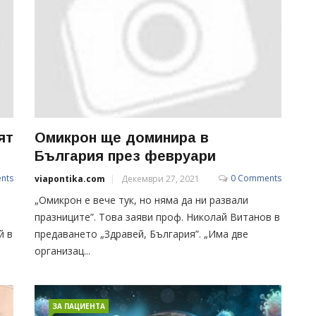
ят
Омикрон ще доминира в
България през февруари
nts
0 Comments
viapontika.com
Декември 27, 2021
„Омикрон е вече тук, но няма да ни развали
празниците”. Това заяви проф. Николай Витанов в
й в
предаването „Здравей, България”. „Има две
организац...
ЗА ПАЦИЕНТА