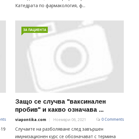
Катедрата по фармакология, ф...
ЗА ПАЦИЕНТА
Защо се случва "ваксинален
пробив" и какво означава ...
nts
0 Comments
viapontika.com
Ноември 06, 2021
-19
Случаите на разболяване след завършен
имунизационен курс се обозначават с термина