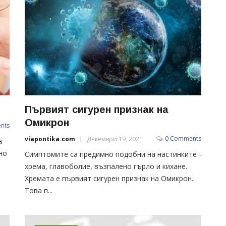
Първият сигурен признак на
Омикрон
nts
0 Comments
viapontika.com
Декември 19, 2021
а
но
Симптомите са предимно подобни на настинките -
хрема, главоболие, възпалено гърло и кихане.
Хремата е първият сигурен признак на Омикрон.
Това п...