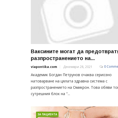
Ваксините могат да предотврат
разпространението на...
0 Comme
viapontika.com
Декември 28, 2021
Академик Богдан Петрунов очаква сериозно
натоварване на цялата здравна система с
разпространението на Омикрон. Това обяви то
сутрешния блок на "...
ЗА ПАЦИЕНТА