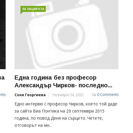
ЗА ПАЦИЕНТА
ва
Една година без професор
Александър Чирков- последно...
nts
0 Comments
Соня Георгиева
Ноември 24, 2021
Едно интервю с професор Чирков, което той даде
за сайта Виа Понтика на 29 септември 2015
година, по повод Деня на сърцето. Четете,
отговорът на мн...